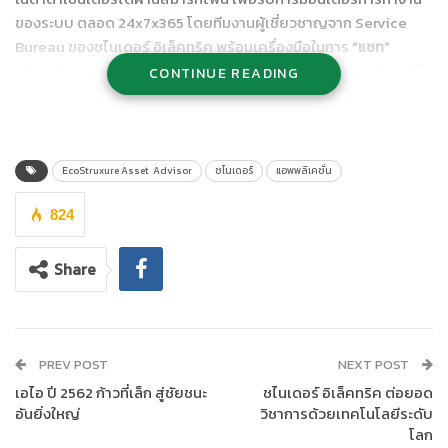
ของระบบ ตลอด 24x7x365 โดยทีมงานผู้เชี่ยวชาญจาก Service
Bureau ของชไนเดอร์ อิเล็คทริค พร้อมเครื่องมือในการ
“แชท”
ปรึกษาปัญหา และ
“โชว์”
สถานะการทำงาน ไม่ว่าจะเป็นระบบสำรองไฟ
CONTINUE READING
ระบบปรับอากาศ ระบบควบคุมและจ่ายพลังงานไฟฟ้า (Power
Distribution Unit), ระบบเซ็นเซอร์สภาพแวดล้อม และอุปกรณ์อื่นๆ
ได้ทุกที่ ทุกเวลา เพื่อเพิ่มความมั่นใจและปลอดภัยที่ดียิ่งขึ้น แจ้งเตือน
ความล้มเหลวของอุปกรณ์ล่วงหน้า ช่วยลดการเกิดดาวน์ไทม์ที่ไม่ได้
EcoStruxure Asset Advisor
ชไนเดอร์
แอพพลิเคชั่น
อยู่ในแผน ช่วยยืดอายุของอุปกรณ์ต่างๆ และเสริมประสิทธิภาพใน
การบริหารจัดการดาต้าเซ็นเตอร์ได้อย่างใกล้ชิด
824
Share
PREV POST
NEXT POST
เอไอ ปี 2562 ก้าวที่เล็ก สู่ชัยชนะ
ชไนเดอร์ อิเล็คทริค ต่อยอด
อันยิ่งใหญ่
วิชาการด้วยเทคโนโลยีระดับ
โลก