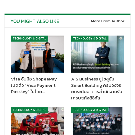
การสมัครใช้งานนั้นง่ายมาก ด้วยการสแกน QR Code จากสติ๊กเกอร์
YOU MIGHT ALSO LIKE
More From Author
EcoStruxure Asset Advisor (EAA) ที่ติดอยู่บนผลิตภัณฑ์ จากนั้น
ทำการลงทะเบียนเพื่อสร้างแอคเค้าท์ หลังจากนั้นระบบจะแสดง QR
Code เพื่อให้มือถือเข้าถึง Google App หรือ Apple Store ในการ
TECHNOLOGY & DIGITAL
TECHNOLOGY & DIGITAL
ดาวน์โหลดแอปฯและติดตั้ง EAA ของชไนเดอร์ อิเล็คทริค และทำการ
เชื่อมต่ออุปกรณ์เข้ากับบริการ
นับเป็นอีกบริการที่ชไนเดอร์ อิเล็คทริค คิดค้นขึ้นมาเพื่อตอบความ
ต้องการของลูกค้ายุคดิจิทัลอย่างแท้จริง
Visa จับมือ ShopeePay
AIS Business ชูโซลูชัน
เปิดตัว “Visa Payment
Smart Building ครบวงจร
Passkey” ในไทย…
ยกระดับอาคารสำนักงานรับ
เศรษฐกิจดิจิทัล
TECHNOLOGY & DIGITAL
TECHNOLOGY & DIGITAL