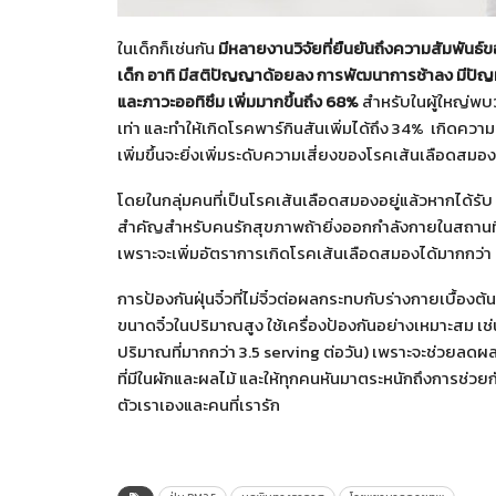
ในเด็กก็เช่นกัน
มีหลายงานวิจัยที่ยืนยันถึงความสัมพั
เด็ก อาทิ มีสติปัญญาด้อยลง การพัฒนาการช้าลง มีปัญหา
และภาวะออทิซึม เพิ่มมากขึ้นถึง 68%
สำหรับในผู้ใหญ่พบว่
เท่า และทำให้เกิดโรคพาร์กินสันเพิ่มได้ถึง 34% เกิดความ
เพิ่มขึ้นจะยิ่งเพิ่มระดับความเสี่ยงของโรคเส้นเลือดสมอง
โดยในกลุ่มคนที่เป็นโรคเส้นเลือดสมองอยู่แล้วหากได้รับ PM
สำคัญสำหรับคนรักสุขภาพถ้ายิ่งออกกำลังกายในสถานที่มี
เพราะจะเพิ่มอัตราการเกิดโรคเส้นเลือดสมองได้มากกว่า
การป้องกันฝุ่นจิ๋วที่ไม่จิ๋วต่อผลกระทบกับร่างกายเบื้องต้นท
ขนาดจิ๋วในปริมาณสูง ใช้เครื่องป้องกันอย่างเหมาะสม เช
ปริมาณที่มากกว่า 3.5 serving ต่อวัน) เพราะจะช่วยลดผล
ที่มีในผักและผลไม้ และให้ทุกคนหันมาตระหนักถึงการช่
ตัวเราเองและคนที่เรารัก