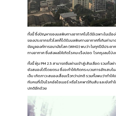
ทั้งนี้ ซึ่งปัญหาของมลพิษทางอากาศไม่ได้มีเฉพาะในเมือ
ของประชากรทั่วโลกก็ได้รับมลพิษทางอากาศที่เกินค่ามา
ข้อมูลองค์การอนามัยโลก (WHO) พบว่า ในทุกปีมีประชากรถ
ทางอากาศ ซึ่งส่งผลให้เกิดโรคมะเร็งปอด โรคถุงลมโป่
ทั้งนี้ ฝุ่น PM 2.5 สามารถซึมผ่านเข้าสู่เส้นเลือด รวมทั้
ยังสมองได้โดยตรง ซึ่งจะทำให้เกิดกระบวนการอักเสบในส
เจ็บ เกิดภาวะสมองเสื่อมเร็วกว่าปกติ รวมทั้งพบว่าทำให
กับคนที่เป็นโรคอัลไซเมอร์ หรือโรคพาร์กินสัน และยังทำ
ปกติอีกด้วย