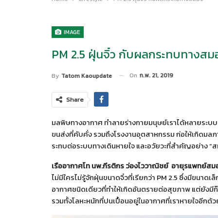
IMAGE
PM 2.5 ฝุ่นจิ๋ว กับผลกระทบทางสม
On
ก.พ. 21, 2019
By
Tatom Kaoupdate
Share
มลพิษทางอากาศ ทำลายร่างกายมนุษย์เราได้หลายระบบ
ขนส่งที่คับคั่ง รวมถึงโรงงานอุตสาหกรรม ก่อให้เกิดม
ระทบต่อระบบทางเดินหายใจ และอวัยวะที่สำคัญอย่าง “ส
เรืออากาศโท นพ.กีรติกร ว่องไววาณิชย์
อายุรแพทย์สม
ไม่มีใครไม่รู้จักฝุ่นขนาดจิ๋วที่เรียกว่า PM 2.5 ซึ่งมีขนา
อากาศชนิดเดียวที่ทำให้เกิดอันตรายต่อสุขภาพ แต่ยังม
รวมทั้งโลหะหนักที่ปนเปื้อนอยู่ในอากาศที่เราหายใจอีกด้ว