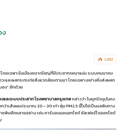
อง
1,002
 โดยเฉพาะในเมืองขนาดใหญ่ที่มีประชากรหนาแน่น ระบบคมนาคม
ลภาวะและผลกระทบต่อสิ่งแวดล้อมตามมา โดยเฉพาะอย่างยิ่งส่งผลก
มอง” อีกด้วย
องและระบบประสาท โรงพยาบาลกรุงเทพ
กล่าวว่า ในยุคปัจจุบันคง
ดเล็กกว่าเส้นผมประมาณ 20 – 30 เท่า ฝุ่น PM2.5 นี้ไม่ใช่เป็นมลพิษทาง
ีก๊าซพิษอีกหลายอย่าง เช่น คาร์บอนมอนอกไซด์ ซัลเฟอร์ไดออกไซด์
ย