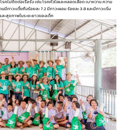
ิดโรคไม่ติดต่อเรื้อรัง เช่น โรคหัวใจและหลอดเลือด เบาหวาน ความ
ีภาวะเตี้ยถึงร้อยละ 7.2 มีภาวะผอม ร้อยละ 3.8 และมีภาวะเริ่ม
และสุขภาพในระยะยาวของเด็ก