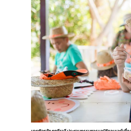
นายกิจธวัช ฤทธีราวี ประธานกรรมการมูลนิธิแอมเวย์เพื่