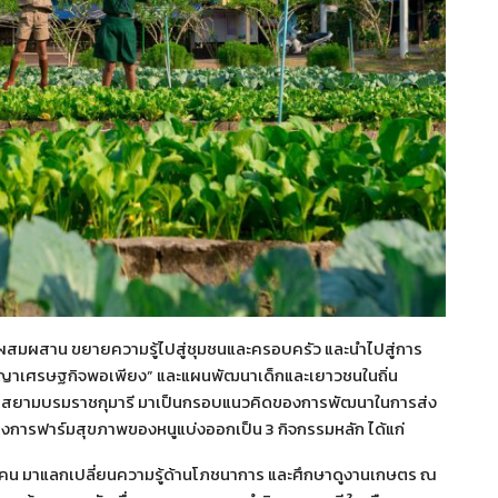
บผสมผสาน ขยายความรู้ไปสู่ชุมชนและครอบครัว และนำไปสู่การ
ปรัชญาเศรษฐกิจพอเพียง” และแผนพัฒนาเด็กและเยาวชนในถิ่น
ฯ สยามบรมราชกุมารี มาเป็นกรอบแนวคิดของการพัฒนาในการส่ง
ครงการฟาร์มสุขภาพของหนูแบ่งออกเป็น 3 กิจกรรมหลัก ได้แก่
 คน มาแลกเปลี่ยนความรู้ด้านโภชนาการ และศึกษาดูงานเกษตร ณ