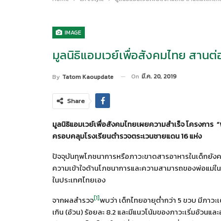
IMAGE
มูลนิธิแอมเวย์เพื่อสังคมไทย สานต่อ
On
มี.ค. 20, 2019
By
Tatom Kaoupdate
Share
มูลนิธิแอมเวย์เพื่อสังคมไทยเผยความสำเร็จ
โครงการ
“
ครอบคลุมโรงเรียนตำรวจต
ระเวนชายแดน
16 แห่ง
ปัจจุบันทุพโภชนาการหรือภาวะขาดสารอาหารในเด็กยัง
ความเข้าใจด้านโภชนาการและความสามารถของพ่อแม่ในการด
ในประเทศไทยเอง
[1]
จากผลสำรวจ
พบว่า เด็กไทยอายุต่ำกว่า 5 ขวบ มีภาวะเ
เกิน (อ้วน) ร้อยละ 8.2 และมีแนวโน้มของภาวะเริ่มอ้วนและอ้