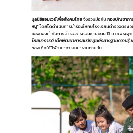
มูลนิธิแอมเวย์เพื่อสังคมไทย
จึงร่วมมือกับ
กองบัญชากา
หนู”
โดยได้ดำเนินการนำร่องให้กับโรงเรียนตำรวจตระเวนช
ของกองกำกับการตำรวจตระเวนชายแดน 13 ค่ายพระพุทธ
โภชนาการดี เด็กพัฒนาการสมวัย ศูนย์กลางฐานความรู้ ข
ของเด็กให้มีพัฒนาการเหมาะสมตามวัย