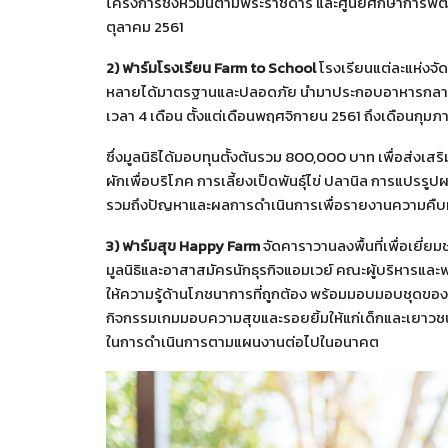
โครงการชั่งหัวมันตามพระราชดำริ และศูนย์ศึกษาการพัฒ
ตุลาคม 2561
2)
ฟาร์มโรงเรียน Farm to School
โรงเรียนแต่ละแห่ง
หลายได้มาตรฐานและปลอดภัย นำมาประกอบอาหารกลางว
เวลา 4 เดือน ตั้งแต่เดือนพฤศจิกายน 2561 ถึงเดือนกุมภ
ซึ่งมูลนิธิได้มอบทุนตั้งต้นรวม 800,000 บาท เพื่อส่งเส
ผักเพื่อบริโภค การเลี้ยงเป็ดพันธุ์ไข่ ปลานิล การแป
รวมถึงปัญหาและผลการดำเนินการเพื่อรายงานความคืบห
3)
ฟาร์มสุข Happy Farm
จัดคาราวานลงพื้นที่เพื่อเยี่ย
มูลนิธิและอาสาสมัครนักธุรกิจแอมเวย์ คณะผู้บริหารและพ
ให้ความรู้ด้านโภชนาการที่ถูกต้อง พร้อมมอบมอบชุดของ
กิจกรรมเกมมอบความสุขและรอยยิ้มให้แก่เด็กและเยาวชนใน
ในการดำเนินการตามแผนงานต่อไปในอนาคต