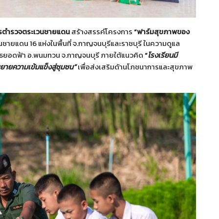
รตำรวจตระเวนชายแดน
สร้างสรรค์โครงการ
“ฟาร์มสุขภาพของ
ายแดน 16 แห่งในพื้นที่ จ.กาญจนบุรีและราชบุรี ในความดูแล
ยอดฟ้า อ.พนมทวน จ.กาญจนบุรี ภายใต้แนวคิด
“
โรงเรียนมี
ยายความเข้มแข็งสู่ชุมชน”
เพื่อส่งเสริมด้านโภชนาการและสุขภาพ