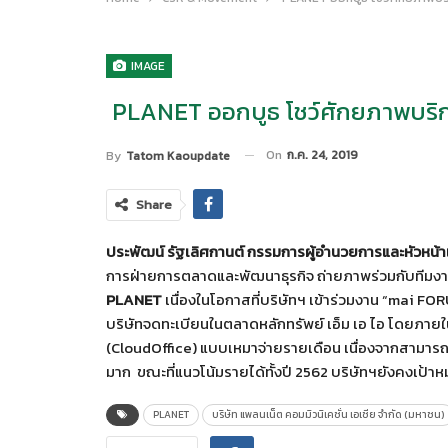
IMAGE
PLANET ออกบูธ โชว์ศักยภาพบริก
On
ก.ค. 24, 2019
By
Tatom Kaoupdate
Share
ประพัฒน์ รัฐเลิศกานต์ กรรมการผู้อำนวยการและหัวหน้าเจ
การฝ่ายการตลาดและพัฒนาธุรกิจ ถ่ายภาพร่วมกับทีมง
PLANET
เนื่องในโอกาสที่บริษัทฯ เข้าร่วมงาน “mai FO
บริษัทจดทะเบียนในตลาดหลักทรัพย์ เอ็ม เอ ไอ โดยภายใ
(CloudOffice) แบบเหมาจ่ายรายเดือน เนื่องจากสามารถ
มาก ขณะที่แนวโน้มรายได้ทั้งปี 2562 บริษัทฯยังคงเป้า
PLANET
บริษัท แพลนเน็ต คอมมิวนิเคชั่น เอเชีย จำกัด (มหาชน)