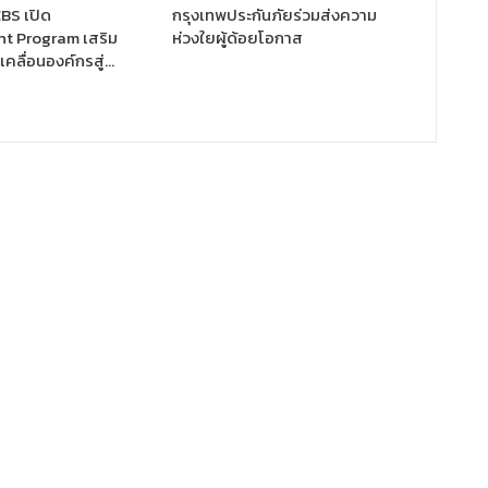
BS เปิด
กรุงเทพประกันภัยร่วมส่งความ
 Program เสริม
ห่วงใยผู้ด้อยโอกาส
บเคลื่อนองค์กรสู่…