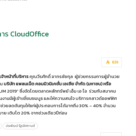
าร CloudOffice
826
้าหน้าที่บริหาร
คุณวีรศักดิ์ อาทรชัยกุล ผู้ช่วยกรรมการผู้อำนวย
าน
บริษัท แพลนเน็ต คอมมิวนิเคชั่น เอเชีย จำกัด (มหาชน) หรือ
RUM 2019” ซึ่งจัดโดยตลาดหลักทรัพย์ เอ็ม เอ ไอ ร่วมกับสมาคม
นงานมีผู้เข้าเยี่ยมชมบูธ และให้ความสนใจ บริการคลาวด์ออฟฟิศ
ช่วยลดต้นทุนให้แก่ผู้ประกอบการได้มากถึง 30% – 40% จำนวน
หมาย เติบโต 20% จากช่วงเดียวปีก่อน
ประพัฒน์ รัฐเลิศกานต์