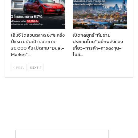
สามารถบริหารรถที่มีอยู่ได้อย่างถูกต้องแม่นยำ และลดขั้นตอนการจัด
เที่ยวรถได้ โดยปัจจุบันมีร้านผู้แทนจำหน่ายเข้าร่วมโครงการแล้วกว่า
100 ราย มีรอบการขนส่งสินค้าไปให้ลูกค้าเฉลี่ย 32,000 เที่ยวต่อ
เดือน ครอบคลุม 50 จังหวัดทั่วประเทศ และยังคงเติบโตต่อเนื่องอีก
เอ็มจี โตสวนตลาด 67% ครึ่ง
เปิดกลยุทธ์ “ทีมขาย
ร้อยละ 20 ต่อเดือน นอกจากนี้ เอสซีจี และ GIZTIX ยังร่วมกันบริหาร
ปีแรก ขยับเป้ายอดขาย
ประเทศไทย” ผนึกพลังท่อง
การจัดการข้อมูลที่ได้จากการใช้งาน เพื่อนำมาพัฒนาแพลทฟอร์มให้
36,000 คัน เปิดเกม “Dual-
เที่ยว–การค้า–การลงทุน–
ตอบโจทย์การใช้งานของผู้แทนจำหน่ายได้ดียิ่งขึ้น”
Market”…
ไมซ์…
PREV
NEXT
ด้าน
นายสิทธิศักดิ์ วงศ์สมนึก ประธานบริหารและผู้ก่อตั้ง บริษัท
จิซทิกซ์ จำกัด
กล่าวว่า “หลังจากที่บริษัทฯ ได้รับทุนสนับสนุนเพิ่มเติม