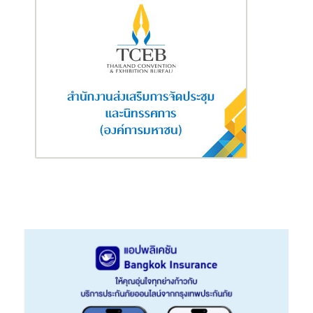
จาก AddVentures by SCG และผู้สนับสนุนรายอื่น ๆ จำนวน 100 ล้าน
บาท เพื่อนำไปใช้ในการขยายธุรกิจใน 2 ปีที่ผ่านมา ทำให้เราได้ปฏิวัติ
วงการโลจิสติกส์ไทยให้มุ่งสู่ดิจิทัลมาอย่างต่อเนื่อง โดยความร่วมมือ
ระหว่าง GIZTIX กับเอสซีจีครั้งนี้ก็เป็นอีกความร่วมมือครั้งสำคัญที่จะ
เป็นประโยชน์ต่อการพัฒนาดิจิทัลแพลทฟอร์มการขนส่งใน
อุตสาหกรรมก่อสร้าง โดยเราได้มุ่งเน้นการจัดหาระบบโปรแกรม
จัดการและบริหารงานขนส่งเพื่อบริหารต้นทุนให้มีประสิทธิภาพสูงสุด
ร่วมกับธุรกิจจัดจำหน่ายและช่องทางการค้าปลีกของเอสซีจีมาตั้งแต่ปี
2561
ด้วยการนำเทคโนโลยีที่ทันสมัยมาใช้ในการจัดการรถขนส่ง 2 ส่วน
ได้แก่ 1.) การใช้ระบบออนไลน์ โดยบริการ Online Trucking Service
และ 2.) การใช้ระบบโปรแกรมจัดการและบริหารงานขนส่งสำหรับ
บริษัทคนขนส่งและคนขับรถ (Transportation Management
System – TMS) เพื่อช่วยบริหารจัดการรถขนส่งสำหรับร้านผู้แทน
จำหน่ายของเอสซีจี ซึ่งได้มีการพัฒนาทั้งการจัดตารางเที่ยวรถ ระบบ
รายงานและแจ้งสถานะแบบออนไลน์ การบันทึกจัดทำต้นทุน และ
รายงานการขนส่ง ที่จะสามารถช่วยลดภาระงานและบริหารทรัพยากร
ได้อย่างมีประสิทธิภาพมากขึ้น โดยเอสซีจีได้ทำหน้าที่เป็นผู้ให้คำ