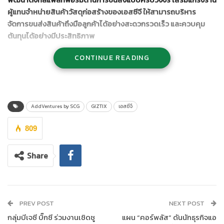
ผู้แทนจำหน่ายสินค้าวัสดุก่อสร้างของเอสซีจี ให้สามารถบริหาร
จัดการขนส่งสินค้าถึงมือลูกค้าได้อย่างสะดวกรวดเร็ว และควบคุม
ต้นทุนได้อย่างมีประสิทธิภาพ
CONTINUE READING
AddVentures by SCG
GIZTIX
เอสซีจี
809
Share
PREV POST
NEXT POST
นายวิโรจน์ รัตนชัยสิทธิ์ กรรมการผู้จัดการ ธุรกิจจัดจำหน่ายและช่อง
กลุ่มบีเจซี บิ๊กซี ร่วมงานเชิดชู
แผน “คอร์พลัส” ดันนักธุรกิจแอ