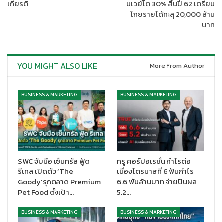
ทางการค้าปลีก ในกลุ่มธุรกิจซีเมนต์และผลิตภัณฑ์ก่อสร้าง เอสซีจี
เกียรติ
มเวย์โต 30% สิ้นปี 62 เตรียม
เปิดเผยว่า “เอสซีจี เล็งเห็นถึงความสำคัญของการเพิ่มศักยภาพให้
โกยรายได้ทะลุ 20,000 ล้าน
บาท
กับร้านผู้แทนจำหน่ายสินค้าวัสดุก่อสร้างของเอสซีจี ที่ปัจจุบันมีจำนวน
314 ร้านทั่วประเทศ เพื่อเป็นฟันเฟืองสำคัญในการส่งมอบ
ประสบการณ์ที่ดีให้กับลูกค้าโดยตรง ซึ่งนอกจากการปรับเปลี่ยนรูป
โฉมและการให้บริการของร้านผู้แทนจำหน่ายด้วยการนำเทคโนโลยี
YOU MIGHT ALSO LIKE
More From Author
ดิจิทัลมาประยุกต์ใช้ ให้สอดรับกับการแข่งขันในตลาดปัจจุบันแล้ว ด้าน
การบริหารจัดการขนส่งก็ถือเป็นสิ่งสำคัญไม่แพ้กัน เนื่องจากปัจจุบัน
BUSINESS & MARKETING
BUSINESS & MARKETING
ร้านผู้แทนจำหน่ายมีรอบการขนส่งสินค้าไปให้ลูกค้าในแต่ละวันเป็น
จำนวนมาก และมีแนวโน้มเพิ่มขึ้นอย่างต่อเนื่อง
เอสซีจี จึงได้พัฒนาดิจิทัลแพลทฟอร์ม ภายใต้ความร่วมมือร่วมกับ
GIZTIX เพื่อช่วยให้ร้านผู้แทนจำหน่ายสามารถขนส่งสินค้าถึงมือลูกค้า
ได้ตรงเวลา สามารถตรวจสอบข้อมูลได้ทุกขณะการขนส่ง (Real
SWC จับมือ เซ็นทรัล ฟู้ด
ทรู คอร์ปอเรชั่น กำไรต่อ
Time) และสามารถสอบถามความพึงพอใจของลูกค้าได้ทันที อีกทั้งยัง
รีเทล เปิดตัว ‘The
เนื่องไตรมาสที่ 6 ฟันกำไร
ช่วยควบคุมต้นทุนได้อย่างมีประสิทธิภาพ เนื่องจากแพลทฟอร์มนี้จะ
Goody’รุกตลาด Premium
6.6 พันล้านบาท จ่ายปันผล
เก็บบันทึกต้นทุนค่าใช้จ่ายและแสดงผลออกมาให้ร้านผู้แทนจำหน่าย
Pet Food ตั้งเป้า…
5.2…
สามารถบริหารจัดการต่อได้
BUSINESS & MARKETING
BUSINESS & MARKETING
อีกทั้งร้านผู้แทนจำหน่ายยังสามารถทราบตารางรถขนส่งเพื่อให้