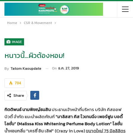
Home
CSR & Movement
IMAGE
หนาวนี้…ผิวต้องหอม!
On
ธ.ค. 27, 2019
By
Tatom Kaoupdate
704
Share
กิตติพนธ์
นามพิชญ์ธนสิน
ประธานเจ้าหน้าที่บริหาร บริษัท คิสออฟ
บิวตี้ จำกัด แนะนำผลิตภัณฑ์
“
มาลิสสา คิส ไวเทนนิ่ง เพอร์ฟูม บอดี้
โลชั่น” (
Malissa Kiss Whitening Perfume Body Lotion” โลชั่น
น้ำหอมกลิ่น “เครซี่ อิน เลิฟ” (Crazy in Love)
ขนาดใหม่
75 มิลลิลิตร