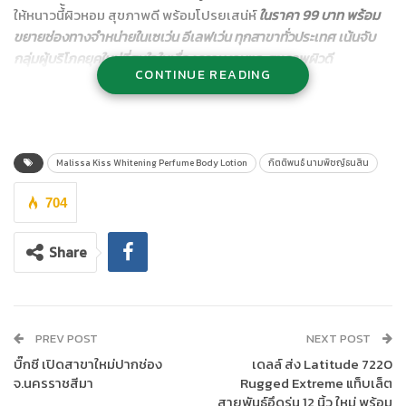
ให้หนาวนี้้ผิวหอม สุขภาพดี พร้อมโปรยเสน่ห์
ในราคา
99 บาท
พร้อม
ขยายช่องทางจำหน่ายในเซเว่น อีเลฟเว่น ทุกสาขาทั่วประเทศ เน้นจับ
กลุ่มผู้บริโภคยุคใหม่ที่สนใจในเรื่องความงามและสุขภาพผิวดี
CONTINUE READING
Malissa Kiss Whitening Perfume Body Lotion
กิตติพนธ์ นามพิชญ์ธนสิน
704
Share
PREV POST
NEXT POST
บิ๊กซี เปิดสาขาใหม่ปากช่อง
เดลล์ ส่ง Latitude 7220
จ.นครราชสีมา
Rugged Extreme แท็บเล็ต
สายพันธุ์อึดรุ่น 12 นิ้ว ใหม่ พร้อม