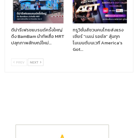
ดีน่ารีเฟรชแบรนด์ครั้งใหญ่
ทรูวิชั่นส์ชวนคนไทยส่งแรง
ดึง BamBam นำทัพสื่อ MRT
เชียร์ “เนเน่ รอยัล” ลุ้นทุก
ปลุกภาพลักษณ์ใหม่…
โมเมนต์บนเวที America’s
Got…
PREV
NEXT