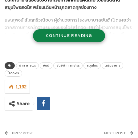
สมุนไพรสดใส พร้อมเดินหน้ารุกตลาดทุกช่องทาง
นพ.สุพจน์ สัมฤทธิวณิชชา ผู้อำนวยการโรงพยาบาลยันฮี เปิดเผยว่า
จากสถานการณ์ความรุนแรงของไวรัสโควิด-19 ทำให้วงการสมุนไพร
ไทยมีความตื่นตัวขึ้นมาอีกครั้ง โดยเฉพาะสมุนไพรที่มีฤทธิ์ต้านเชื้อ
CONTINUE READING
ไวรัสได้ ดังนั้นทางโรงพยาบาล จึงได้นำ “ยันฮี ฟ้าทะลายโจร” ออกวาง
ตลาด เพื่อให้ประชาชนทั่วไปได้มีโอกาสซื้อสมุนไพร ที่คิดค้นโดยคน
ไทยมาใช้ในการป้องกันและรักษาเชื้อไวรัสโควิด-19
ฟ้าทะลายโจร
ยันฮี
ยันฮีฟ้าทะลายโจร
สมุนไพร
เสริมอาหาร
โควิด-19
1,192
Share
PREV POST
NEXT POST