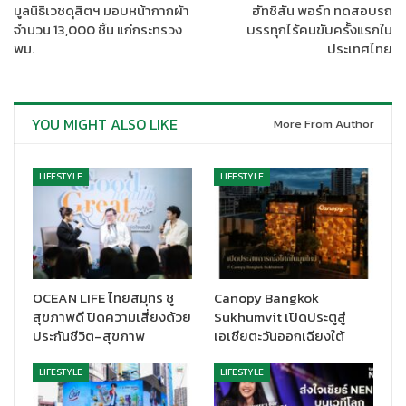
มูลนิธิเวชดุสิตฯ มอบหน้ากากผ้า
ฮัทชิสัน พอร์ท ทดสอบรถ
จำนวน 13,000 ชิ้น แก่กระทรวง
บรรทุกไร้คนขับครั้งแรกใน
พม.
ประเทศไทย
“ยันฮีฟ้าทะลายโจร มีสรรพคุณที่โดดเด่น คือ ผลิตเป็นชนิดเม็ดสกัด
แบบเข้มข้น มีปริมาณสาร Andrographolide สูงถึง 6% ต่อเม็ด ซึ่ง
YOU MIGHT ALSO LIKE
More From Author
เป็นสารที่รับรองได้ว่า สามารถทำลายไวรัสได้โดยตรง รวมทั้งยับยั้ง
การเพิ่มจำนวนของไวรัสโควิด-19 ได้อีกด้วย นอกจากนั้นยังช่วย
กระตุ้นภูมิคุ้มกันให้ร่างกายแข็งแรงต่อสู้กับเชื้อไวรัสได้ ดังนั้น จึงเชื่อ
LIFESTYLE
LIFESTYLE
มั่นว่า ยันฮีฟ้าทะลายโจร จะกลายเป็นยาสามัญประจำบ้านของทุกๆ
ครัวเรือน รวมทั้งยังเป็นการสนับสนุนนโยบายของภาครัฐที่มุ่งหวังให้
ยาสมุนไพรไทยก้าวไกลไปทั่วโลก”
สำหรับแผนการตลาดของยันฮีฟ้าทะลายโจรนั้น ผอ.รพยันฮี กล่าวว่า
ได้ผลิตและวางจำหน่ายทั่วประเทศตามร้านค้า ร้านขายยา ช่องทางโม
OCEAN LIFE ไทยสมุทร ชู
Canopy Bangkok
สุขภาพดี ปิดความเสี่ยงด้วย
Sukhumvit เปิดประตูสู่
เดิร์นเทรด การจำหน่ายผ่าน Online และในเร็วๆ นี้จะนำเข้า 7-11 เพื่อ
ประกันชีวิต–สุขภาพ
เอเชียตะวันออกเฉียงใต้
กระจายผลิตภัณฑ์ไปสู่มือผู้บริโภค
LIFESTYLE
LIFESTYLE