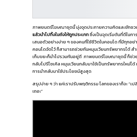
ภาพยนตร์โฆษณาชุดนี้ มุ่งจุดประกายความคิดและชักชวนใ
แล้วนำไปทิ้งในถังให้ถูกประเภท
ซึ่งเป็นจุดเริ่มต้นที่ดีใ
เสนอตัวอย่างง่าย ๆ ของคนที่ใช้ชีวิตในคอนโด ที่มีทุกอ
คอนโดจัดไว้ ก็สามารถช่วยกันหมุนเวียนทรัพยากรได้ สำ
เก็บขยะก็นำไปรวมกันอยู่ดี ภาพยนตร์โฆษณาชุดนี้ ก็ช่วยสื
กลับไปรีไซเคิล หมุนเวียนกลับมาใช้เป็นทรัพยากรใหม่ได้
การนำกลับมาใช้ประโยชน์สูงสุด
สรุปง่าย ๆ ว่า แค่เราปรับพฤติกรรม โลกของเราก็จะ “เปลี่
เถอะ”