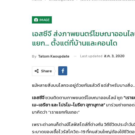
IMAGE
เอสซีจี ส่งภาพยนตร์โฆษณาออนไลน
แยก… ตั้งแต่ที่บ้านและคอนโด
Last updated
ส.ค. 3, 2020
By
Tatom Kaoupdate
Share
แม้หลายสิ่งบนโลกจะอยู่ด้วยกันแล้วดี แต่สำหรับบางสิ่ง
เอสซีจี
ชวนติดตามภาพยนตร์โฆษณาออนไลน์ ชุด
“เราแ
เม-เอรียา และ โปรโม-โมรียา จุฑานุกาล”
มาร่วมถ่ายทอดไล
มาคิดว่า “เราแยกกันเถอะ”
เพราะต่างคนก็ต่างมีไลฟ์สไตล์ที่ต่างกัน วิถีชีวิตประจำ
ระบาดของเชื้อไวรัสโควิด-19 ที่คนส่วนใหญ่ต้องใช้ชีวิตอย