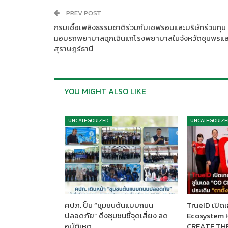
PREV POST
กรมเชื้อเพลิงธรรมชาติร่วมกับเชฟรอนและบริษัทร่วมทุน
มอบรถพยาบาลฉุกเฉินแก่โรงพยาบาลในจังหวัดชุมพรแล
สุราษฎร์ธานี
YOU MIGHT ALSO LIKE
UNCATEGORIZED
UNCATEGORIZE
คปภ. ปั้น “ชุมชนต้นแบบถนน
TrueID เปิดเก
ปลอดภัย” ดึงชุมชนชี้จุดเสี่ยง ลด
Ecosystem H
อุบัติเหตุ…
CREATE TH