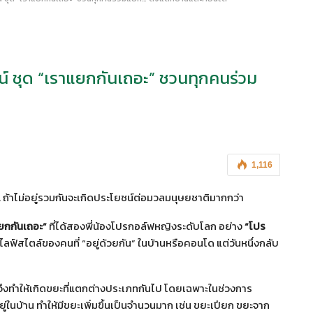
์ ชุด “เราแยกกันเถอะ” ชวนทุกคนร่วม
1,116
… ถ้าไม่อยู่รวมกันจะเกิดประโยชน์ต่อมวลมนุษยชาติมากกว่า
ยกกันเถอะ
”
ที่ได้สองพี่น้องโปรกอล์ฟหญิงระดับโลก อย่าง
“โปร
ฟ์สไตล์ของคนที่ “อยู่ด้วยกัน” ในบ้านหรือคอนโด แต่วันหนึ่งกลับ
วันจึงทำให้เกิดขยะที่แตกต่างประเภทกันไป โดยเฉพาะในช่วงการ
ู่ในบ้าน ทำให้มีขยะเพิ่มขึ้นเป็นจำนวนมาก เช่น ขยะเปียก ขยะจาก