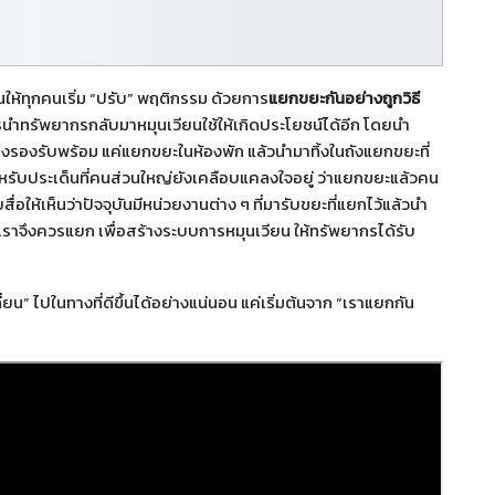
ห้ทุกคนเริ่ม “ปรับ” พฤติกรรม ด้วยการ
แยกขยะกันอย่างถูกวิธี
นการนำทรัพยากรกลับมาหมุนเวียนใช้ให้เกิดประโยชน์ได้อีก โดยนำ
ย่างรองรับพร้อม แค่แยกขยะในห้องพัก แล้วนำมาทิ้งในถังแยกขยะที่
หรับประเด็นที่คนส่วนใหญ่ยังเคลือบแคลงใจอยู่ ว่าแยกขยะแล้วคน
่อให้เห็นว่าปัจจุบันมีหน่วยงานต่าง ๆ ที่มารับขยะที่แยกไว้แล้วนำ
 เราจึงควรแยก เพื่อสร้างระบบการหมุนเวียน ให้ทรัพยากรได้รับ
ยน” ไปในทางที่ดีขึ้นได้อย่างแน่นอน แค่เริ่มต้นจาก “เราแยกกัน