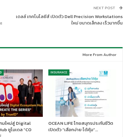
NEXT POST
เดลล์ เทคโนโลยีส์ เปิดตัว Dell Precision Workstations
ะ
ใหม่ ขนาดเล็กลง เร็วมากขึ้น
More From Author
D
INSURANCE
มใหม่สู่ Digital
OCEAN LIFE ไทยสมุทรประกันชีวิต
ub ชูโมเดล “CO
เปิดตัว “เลือกง่าย ได้คุ้ม”…
E…