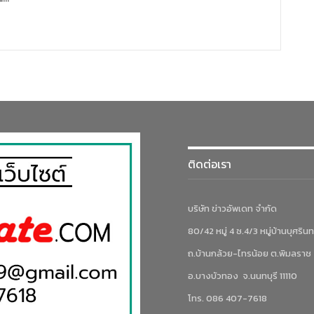
ติดต่อเรา
บริษัท ข่าวอัพเดท จำกัด
80/42 หมู่ 4 ซ.4/3 หมู่บ้านบุศรินท
ถ.บ้านกล้วย-ไทรน้อย ต.พิมลราช
อ.บางบัวทอง จ.นนทบุรี 11110
โทร. 086 407-7618