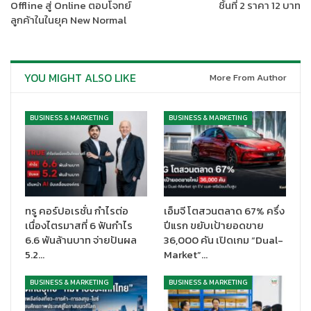
Offline สู่ Online ตอบโจทย์
ชิ้นที่ 2 ราคา 12 บาท
เตอร์เทนเมนต์ในสถานการณ์ปัจจุบันทำให้คนไทยใช้เวลาอยู่บ้าน
ลูกค้าในในยุค New Normal
มากกว่าเมื่อก่อน จนกลายเป็นรูปแบบการใช้ชีวิตรูปแบบใหม่ จึงมีการ
ปรับสภาพแวดล้อมภายในบ้านเพื่อให้เข้ากับไลฟ์สไตล์การพักผ่อน
และความบันเทิง ดังนั้น การร่วมมือกันในครั้งนี้จะมอบประสบการณ์
การรับชมสตรีมมิ่งคอนเทนต์ที่ทุกคนในครอบครัวชื่นชอบให้รับชมกัน
YOU MIGHT ALSO LIKE
More From Author
อย่างเต็มอิ่ม
BUSINESS & MARKETING
BUSINESS & MARKETING
ทรู คอร์ปอเรชั่น กำไรต่อ
เอ็มจี โตสวนตลาด 67% ครึ่ง
เนื่องไตรมาสที่ 6 ฟันกำไร
ปีแรก ขยับเป้ายอดขาย
6.6 พันล้านบาท จ่ายปันผล
36,000 คัน เปิดเกม “Dual-
5.2…
Market”…
BUSINESS & MARKETING
BUSINESS & MARKETING