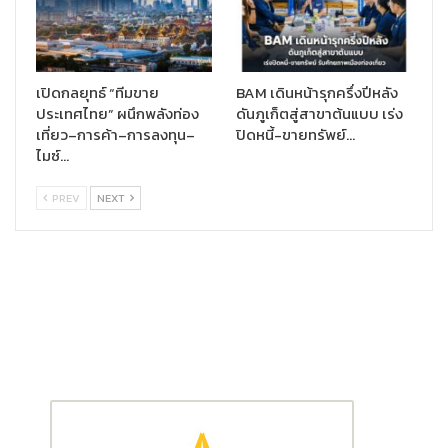
เปิดกลยุทธ์ “ทีมขาย
BAM เดินหน้ารุกครึ่งปีหลัง
ประเทศไทย” ผนึกพลังท่อง
ดันภูเก็ตสู่สาขาต้นแบบ เร่ง
เที่ยว–การค้า–การลงทุน–
ปิดหนี้-ขายทรัพย์…
ไมซ์…
นายอลิสแตร์ เดวิด จอห์นสตั้น กรรมการผู้จัดการหน่วยธุรกิจพัฒนา
PREV
NEXT
ธุรกิจใหม่ เอไอเอส
กล่าวว่า “แม้ว่าปัจจุบันจะมีทางเลือกการรับชมสตรี
มมิ่งคอนเทนต์ที่หลากหลาย ทั้งโมบาย, แท็บเล็ต, โน้ตบุ๊ค หรือ
คอมพิวเตอร์พีซี แต่การรับชมคอนเทนต์บนจอทีวีขนาดใหญ่ ยังคง
เป็นที่ชื่นชอบของคนไทย ยิ่งในสถานการณ์โควิด-19 ที่ทำให้คนไทย
ต้องกักตัวอยู่บ้านก็ยิ่งทำให้การรับชมคอนเทนต์ผ่านทีวีทวีความนิยม
มากขึ้น AIS PLAY ในฐานะผู้นำ Streaming Service Provider ความ
บันเทิงเพื่อคนไทยทั้งประเทศ และเป็นรายเดียวที่ถ่ายทอดสดทัวร์นา
เม้นท์ อีเว้นท์และคอนเสิร์ตดังถึงหน้าจอ นอกจากความตั้งใจในการคัด
สรรวิดีโอ คอนเทนต์ใหม่ๆ ที่ถูกใจคนไทยมาให้ได้รับชมแล้ว เราได้
ทำงานร่วมกับพันธมิตรชั้นนำ ขยายช่องทางการรับชม AIS PLAY สู่
แพลตฟอร์มใหม่ๆ เพื่อให้คนไทยเข้าถึงการรับชม AIS PLAY ได้ง่าย