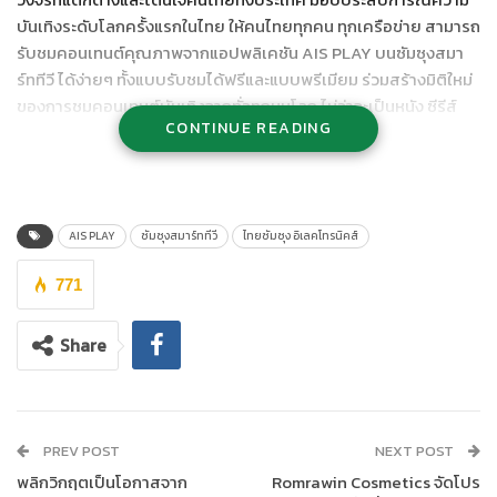
บันเทิงระดับโลกครั้งแรกในไทย ให้คนไทยทุกคน ทุกเครือข่าย สามารถ
รับชมคอนเทนต์คุณภาพจากแอปพลิเคชัน AIS PLAY บนซัมซุงสมา
ร์ททีวี ได้ง่ายๆ ทั้งแบบรับชมได้ฟรีและแบบพรีเมียม ร่วมสร้างมิติใหม่
ของการชมคอนเทนต์บันเทิงจากทั่วทุกมุมโลก ไม่ว่าจะเป็นหนัง ซีรีส์
CONTINUE READING
คอนเสิร์ต กีฬา อีสปอร์ต การ์ตูน วาไรตี้ และยกระดับประสบการณ์
การรับชมที่เต็มตายิ่งกว่าด้วยนวัตกรรมภาพและเสียงจากสมาร์ททีวี
ของซัมซุง ตอกย้ำความเป็นเอ็กซ์คลูซีฟพาร์ทเนอร์ระหว่างผู้นำด้านวี
ดิโอแพลต์ฟอร์มของไทย และผู้นำนวัตกรรมทีวีสุดล้ำระดับโลก
AIS PLAY
ซัมซุงสมาร์ททีวี
ไทยซัมซุง อิเลคโทรนิคส์
ผู้ใช้ซัมซุงสมาร์ททีวี รับชม AIS PLAY ได้ง่ายๆ ดังนี้
771
ผู้ใช้ซัมซุงสมาร์ททีวี รุ่นปี
2017 – 2020
สามารถดาวน์โหลด
แอปฯ AIS PLAY ได้ฟรี! ผ่านทาง Samsung App Store บน
Share
หน้าจอทีวีของคุณเอง
ผู้ใช้งานใหม่ที่ซื้อ
ซัมซุงสมาร์ททีวี ตั้งแต่วันที่
1 สิงหาคม 2563
เป็นต้นไป
จะได้รับการติดตั้งแอปฯ AIS PLAY บนซัมซุงสมาร์ท
ทีวีเรียบร้อยแล้ว พร้อมรับชมได้ทันทีเมื่อเปิดใช้งาน
PREV POST
NEXT POST
ทั้งนี้ จากสถิติที่ผ่านมาพบว่า พฤติกรรมของผู้บริโภคในตลาดโฮมเอ็น
พลิกวิกฤตเป็นโอกาสจาก
Romrawin Cosmetics จัดโปร