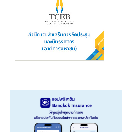
ขึ้น ซึ่งในครั้งนี้ เรามีความยินดีอย่างยิ่งที่ได้ร่วมกับ ซัมซุง ซึ่งเป็นผู้นำ
ตลาดทีวีอันดับ 1 ของโลก และมีส่วนแบ่งการตลาดสมาร์ททีวีอันดับ 1
ในไทย มอบประสบการณ์ความบันเทิงระดับโลกกับการรับชม AIS
PLAY บนซัมซุงสมาร์ททีวี ครั้งแรกในไทย ซึ่งจะช่วยให้คนไทยผู้ใช้งาน
ซัมซุงสมาร์ททีวีทุกคนเข้าถึงการรับชมคอนเทนต์ความบันเทิงจากทั่ว
ทุกมุมโลกบน AIS PLAY ได้โดยตรง ให้ภาพและเสียงที่คมชัด
คุณภาพสูงสุดและสะดวกสบายยิ่งขึ้น”
น
ายเฉลิมพงษ์ ดรงค์สุวรรณ รองประธานธุรกิจเครื่องใช้ไฟฟ้า บริษัท
ไทยซัมซุง อิเลคโทรนิคส์ จำกัด
กล่าวถึงการร่วมมือกันครั้งนี้ว่า “ซัมซุง
ในฐานะที่เป็นผู้นำตลาดทีวีอันดับหนึ่งของโลกมาต่อเนื่องยาวนานถึง
14 ปี ยินดีอย่างยิ่งในการร่วมมือกับ AIS PLAY เพื่อเป็นเจ้าแรกในการ
มอบคอนเทนต์ความบันเทิงแบบครบวงจรให้คนไทย ซัมซุงมองหาพาร์
ทเนอร์ในการมอบคอนเทนต์ที่ดีที่สุดให้กับผู้บริโภคอยู่เสมอ โดยก่อน
หน้านี้เราได้ร่วมมือกับ Apple Music และ Netflix ในระดับโกลบอล
แล้ว เราจึงคัดสรรพาร์ทเนอร์ในเมืองไทยด้วยนั่นก็คือ AIS PLAY ผู้นำ
บริการสตรีมมิ่งความบันเทิงครบวงจรสำหรับคนไทย ให้ผู้บริโภคชาว
ไทยได้รับชมคอนเทนต์ระดับพรีเมียมผ่านซัมซุงสมาร์ททีวีสุดอัจฉริยะ
เพื่อตอบรับไลฟ์สไตล์ของคนยุคใหม่ที่กำลังมองหาโฮมเอนเตอร์เทน