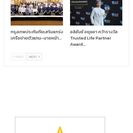
อุตสาหกรรม สำนักงานประกันสังคม เพื่อพัฒนาคุณภาพชีวิตของ
พนักงานให้มีสุขภาพกายและใจที่ดี”
“สำหรับช่วงการระบาดของโรคติดเชื้อไวรัสโคโรนา 2019 เอสซีจีมี
มาตรการด้านสุขอนามัยที่เข้มข้นและรัดกุม เพื่อให้มั่นใจว่าพนักงานและ
กรุงเทพประกันภัยเสริมแกร่ง
อลิอันซ์ อยุธยา คว้ารางวัล
คู่ธุรกิจที่เกี่ยวข้องจะปลอดภัยและห่างไกลจากเชื้อโควิด-19 โดยได้
เครือข่ายตัวแทน–นายหน้า…
Trusted Life Partner
ดำเนินการตามแนวทางปฏิบัติ ข้อกำหนดและนโยบายของกระทรวง
Award…
สาธารณสุขอย่างเคร่งครัด เพื่อลดความเสี่ยงในการติดเชื้อไวรัสโค
วิด-19 รวมทั้งช่วยลดการแพร่กระจายของเชื้อ เช่น มีการตรวจวัดและ
PREV
NEXT
คัดกรองผู้เข้าทำงานทุกคน การจัดสภาพแวดล้อมการทำงานให้ถูกสุข
อนามัย การใช้มาตรการ Social Distancing การสื่อสารสร้างความ
เข้าใจเรื่องไวรัสโควิด-19 เป็นต้น และในช่วง Re-Opening ยังได้เพิ่ม
มาตรการให้เข้มข้นยิ่งขึ้น รวมทั้งจัดพนักงานเข้าปฏิบัติงานในพื้นที่
ภายใต้มาตรการจำกัดจำนวนคน และรักษาระยะห่าง นอกจากนี้ยังได้
พัฒนาเว็บแอปพลิเคชัน COVID-19 เพื่อให้พนักงานและคู่ธุรกิจบันทึก
ข้อมูลรายวันซึ่งจะเป็นประโยชน์ต่อการติดตามผลและการป้องกันการ
ระบาดของไวรัสโควิด-19”