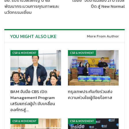
อย. รับรางวัลเลิศรัฐ ปี’63
“โออิชิ” จัดงานฉลอง 21 ปี เร่งส
พัฒนากระบวนการคุณภาพและ
ปีด สู่ New Normal
นวัตกรรมเยี่ยม
YOU MIGHT ALSO LIKE
More From Author
นายโชคชัย มนตรีอมรเชษฐ ประธานคณะกรรมการดูแลสุขภาพ
พนักงานระดับธุรกิจ และกรรมการผู้จัดการ บริษัท ไทยเอ็มเอฟซี จำกัด
CSR & MOVEMENT
CSR & MOVEMENT
ในธุรกิจเคมิคอลส์ เอสซีจี
เผยว่า “ธุรกิจเคมิคอลส์ เอสซีจี ให้ความ
สำคัญกับการดำเนินงานด้านสุขศาสตร์อุตสาหกรรมและชีวอนามัย
ภายใต้แนวทางการพัฒนาอย่างยั่งยืน โดยมีนโยบายและแนวทาง
ป้องกันพนักงานและคู่ธุรกิจจากการเจ็บป่วยและโรคจากการทำงาน
รวมทั้งส่งเสริมกิจกรรมด้านสุขอนามัยอย่างต่อเนื่อง ซึ่งพนักงานจะได้
BAM จับมือ CBS เปิด
กรุงเทพประกันภัยร่วมส่ง
รับการตรวจสุขภาพเป็นประจำทุกปี มีการวิเคราะห์และรายงานผลโดย
Management Program
ความห่วงใยผู้ด้อยโอกาส
นักชีวอนามัยและแพทย์อาชีวเวชศาสตร์ที่ปรึกษาของบริษัท พร้อมทั้ง
เสริมแกร่งผู้นำ ขับเคลื่อน
มีบริการที่ปรึกษาด้านสุขภาพจิตออนไลน์ ผ่านแอปพลิเคชัน OOCA
องค์กรสู่…
โดยมีรูปแบบการทำงานแบบเครือข่ายความร่วมมือและบูรณาการ
CSR & MOVEMENT
CSR & MOVEMENT
ร่วมกับภาคส่วนต่าง ๆ อาทิ กระทรวงสาธารณสุข สำนักการนิคม