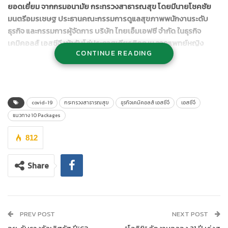
ยอดเยี่ยม จากกรมอนามัย กระทรวงสาธารณสุข โดยมีนายโชคชัย
มนตรีอมรเชษฐ ประธานคณะกรรมการดูแลสุขภาพพนักงานระดับ
ธุรกิจ และกรรมการผู้จัดการ บริษัท ไทยเอ็มเอฟซี จำกัด ในธุรกิจ
เคมิคอลส์ เอสซีจี เข้ารับโล่ประกาศเกียรติคุณฯ จากแพทย์หญิง
CONTINUE READING
พรรณพิมล วิปุลากร อธิบดีกรมอนามัย กระทรวงสาธารณสุข ณ โรง
แรมอมารี ดอนเมือง
covid-19
กระทรวงสาธารณสุข
ธุรกิจเคมิคอลส์ เอสซีจี
เอสซีจี
แนวทาง 10 Packages
812
Share
PREV POST
NEXT POST