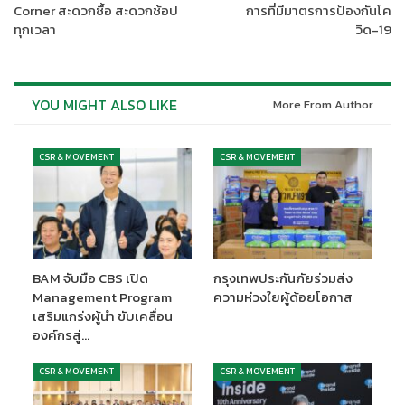
จังหวัดนนทบุรี
Corner สะดวกซื้อ สะดวกช้อป
การที่มีมาตรการป้องกันโค
ทุกเวลา
วิด-19
ผลงานที่โดดเด่นคือการมุ่งมั่นพัฒนาสู่องค์การ 4.0 (Digital
Government 4.0) โดยนำเทคโนโลยีดิจิทัลมาสร้างนวัตกรรม
กระบวนการหลักอย่างครบวงจร อาทิ
กระบวนการพิจารณาอนุญาต
YOU MIGHT ALSO LIKE
More From Author
ผลิตภัณฑ์สุขภาพ
ตั้งแต่การขอคำปรึกษา การยื่นคำขอ การชำระค่า
ธรรมเนียมและรับใบเสร็จผ่านระบบอิเล็กทรอนิกส์ การติดตามความ
คืบหน้า ระบบ e-License ที่ผู้ประกอบการสามารถพิมพ์ใบอนุญาตได้
CSR & MOVEMENT
CSR & MOVEMENT
เองเมื่อได้รับอนุญาต ทำให้ลดเวลาและค่าใช้จ่ายในการเดินทาง
กระบวนการเฝ้าระวังผลิตภัณฑ์สุขภาพในท้องตลาด
โดยใช้ Media
Intensive watch เฝ้าระวัง ติดตามและตรวจสอบโฆษณาผลิตภัณฑ์
สุขภาพทางสื่อสังคมออนไลน์ ทั้งยังมีระบบให้ร้านค้าออนไลน์ช่วยเฝ้า
ระวังผลิตภัณฑ์สุขภาพที่ผิดกฎหมาย โดยสามารถจับกุมผลิตภัณฑ์
BAM จับมือ CBS เปิด
กรุงเทพประกันภัยร่วมส่ง
สุขภาพที่ไม่ได้มาตรฐาน มูลค่ารวมกว่า 512 ล้านบาท และ
กระบวนการ
Management Program
ความห่วงใยผู้ด้อยโอกาส
พัฒนาศักยภาพผู้บริโภค
โดยผู้บริโภคสามารถเข้าถึงข้อมูลข่าวสาร
เสริมแกร่งผู้นำ ขับเคลื่อน
ได้อย่างสะดวก รวดเร็ว สามารถตรวจสอบผลิตภัณฑ์สุขภาพ ตลอด
องค์กรสู่…
จนแจ้งเบาะแสร้องเรียน ผ่าน Oryor Smart App.
CSR & MOVEMENT
CSR & MOVEMENT