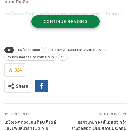
ความเป็นเลิศ
นพ.ไพศาล ดั่นคุ้ม เลขาธิการคณะกรรมการอาหารและยา
เปิดเผยว่า
สำนักงานคณะกรรมการอาหารและยา (อย.) มุ่งมั่นพัฒนาองค์กรสู่
CONTINUE READING
ความเป็นเลิศ ด้วยการนำเกณฑ์การพัฒนาคุณภาพการบริหารจัดการ
ภาครัฐ (Public Sector Management Quality Award : PMQA) มา
ดำเนินการเพื่อปรับปรุงการบริหารจัดการองค์กรและยกระดับ
คุณภาพมาตรฐานการทำงานไปสู่มาตรฐานสากล จนได้รับรางวัลจาก
นพ.ไพศาล ดั่นคุ้ม
รางวัลด้านกระบวนงานคุณภาพและนวัตกรรม
สำนักงานคณะกรรมการพัฒนาระบบราชการ (ก.พ.ร.) มาอย่างต่อ
สำนักงานคณะกรรมการอาหารและยา
อย.
เนื่อง โดยในปีงบประมาณ พ.ศ. 2561 อย. ได้รับรางวัลเลิศรัฐ สาขา
คุณภาพการบริหารจัดการภาครัฐ ด้านการนำองค์การและความรับ
924
ผิดชอบต่อสังคม ปี 2562 ด้านการวางแผนยุทธศาสตร์และการสื่อสาร
เพื่อนำไปสู่การปฏิบัติ และในปีนี้ ได้รับ
รางวัลด้านกระบวนงานคุณภาพ
Share
และนวัตกรรม
รางวัลดังกล่าว เป็นรางวัลที่มอบให้กับหน่วยงานของรัฐ
ที่มีการพัฒนาคุณภาพการบริหารจัดการได้ทัดเทียมมาตรฐานสากล
ซึ่งได้มาด้วยความเพียรพยายาม ความอดทน หลอมรวมกับความ
ตั้งใจจริงของทุกคนในองค์กร เพื่อนำพาองค์กรให้ก้าวสู่ความเป็นเลิศ
PREV POST
NEXT POST
โดยนายวิษณุ เครืองาม รองนายกรัฐมนตรี เป็นผู้มอบรางวัลในวันที่
เอไอเอส ควงแขน ท็อปส์ เดลี่
ธุรกิจเคมิคอลส์ เอสซีจี คว้า
16 กันยายน 2563 ณ ห้องรอยัล จูบิลี่ บอลรูม อิมแพค เมืองทองธานี
และ แฟมิลี่มาร์ท เปิด AIS
รางวัลยอดเยี่ยมสถานประกอบ