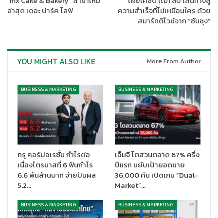
”mx Cake & Bakery” สาขาใหม่
เผยเคล็ด (ไม่) ลับ เส้นทางสู่
จากฝ่ายบริการลูกค้าได้อีกด้วย
ล่าสุด เดอะ ปาร์ค ไลฟ์
ความสำเร็จที่ไม่เหมือนใคร ด้วย
สมาร์ทดีไวซ์จาก “ซัมซุง”
YOU MIGHT ALSO LIKE
More From Author
BUSINESS & MARKETING
BUSINESS & MARKETING
ทรู คอร์ปอเรชั่น กำไรต่อ
เอ็มจี โตสวนตลาด 67% ครึ่ง
เนื่องไตรมาสที่ 6 ฟันกำไร
ปีแรก ขยับเป้ายอดขาย
6.6 พันล้านบาท จ่ายปันผล
36,000 คัน เปิดเกม “Dual-
5.2…
Market”…
BUSINESS & MARKETING
BUSINESS & MARKETING