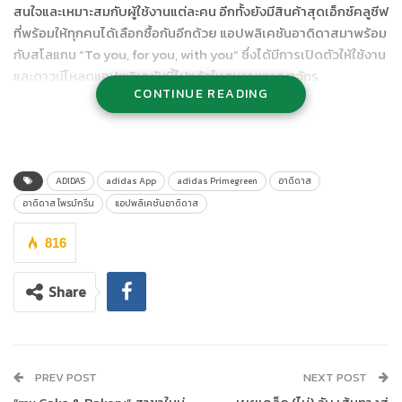
สนใจและเหมาะสมกับผู้ใช้งานแต่ละคน อีกทั้งยังมีสินค้าสุดเอ็กซ์คลูซีฟ
ที่พร้อมให้ทุกคนได้เลือกซื้อกันอีกด้วย แอปพลิเคชันอาดิดาสมาพร้อม
กับสโลแกน “To you, for you, with you” ซึ่งได้มีการเปิดตัวให้ใช้งาน
และดาวน์โหลดแอปพลิเคชันนี้ไปแล้วในสหราชอาณาจักร
CONTINUE READING
สหรัฐอเมริกา และประเทศอื่นๆ กว่า 30 ประเทศ โดยมียอดดาวน์โหลด
ทั่วโลกรวมกว่า 4 ล้านครั้งนับตั้งแต่มีการเปิดตัวครั้งแรก
ADIDAS
adidas App
adidas Primegreen
อาดิดาส
อาดิดาส ไพรม์กรีน
แอปพลิเคชันอาดิดาส
ความพิเศษของแอปพลิเคชันนี้คือ ประสบการณ์ในการใช้งานที่ถูก
ปรับให้มีความน่าสนใจและสอดคล้องกับพฤติกรรมของผู้ใช้งานแต่ละ
816
คน ซึ่งจะทำให้เกิดความสะดวกสบายในการเลือกซื้อสินค้าผ่านทา
งอาดิดาส ออนไลน์ สโตร์ ได้อย่างง่ายดาย ส่วนในหน้า Newsfeed นั้น
Share
มีการปรับให้เหมาะกับผู้ใช้งานเพื่อแนะนำสินค้าต่างๆ รวมถึงบทความ
ถ่ายทอดแรงบันดาลใจ วิดีโอ และข่าวสารล่าสุดเกี่ยวกับกีฬา นักกีฬา
ตลอดจนถึงสินค้าที่น่าสนใจ นอกจากนี้ ผู้ใช้งานยังสามารถค้นหาสินค้า
โดยการถ่ายรูปภาพสินค้าของอาดิดาส ชำระเงินในแอปพลิเคชันผ่าน
PREV POST
NEXT POST
ทาง Pay Pal ตรวจสอบสถานะคำสั่งซื้อ หรือติดต่อขอความช่วยเหลือ