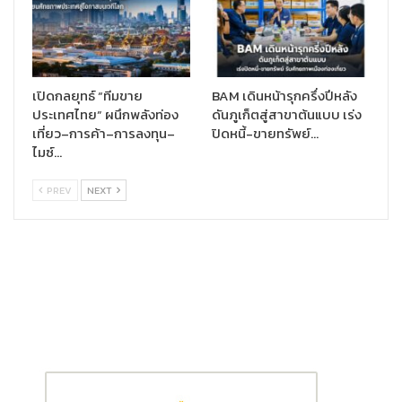
เปิดกลยุทธ์ “ทีมขาย
BAM เดินหน้ารุกครึ่งปีหลัง
ประเทศไทย” ผนึกพลังท่อง
ดันภูเก็ตสู่สาขาต้นแบบ เร่ง
เที่ยว–การค้า–การลงทุน–
ปิดหนี้-ขายทรัพย์…
ไมซ์…
PREV
NEXT
และเพื่อเป็นการฉลองเปิดตัวแอปพลิเคชันอาดิดาสในประเทศไทย
อย่างเป็นทางการ อาดิดาสได้นำ
หน้ากากผ้าเฟซ คัฟเวอร์
(Face
Cover)
มาจำหน่ายแบบเอ็กซ์คลูซีฟผ่านทางแอปพลิเคชันอาดิดาส
โดยที่หน้ากากผ้าเฟซ คัฟเวอร์ นั้นถูกผลิตจาก
อาดิดาส ไพรม์กรีน
(adidas Primegreen)
หรือวัสดุที่ได้มาจากการรีไซเคิล มี
ประสิทธิภาพในการใช้งานสูง มาพร้อมคุณสมบัติที่นุ่มสบาย ระบาย
อากาศได้ดี และปรับเข้ากับรูปหน้าของผู้สวมใส่พอดีเพื่อให้สามารถทำ
กิจกรรมต่างๆ หรือใช้ชีวิตประจำวันได้อย่างสะดวกสบาย รวมทั้งช่วย
ป้องกันการแพร่กระจายของไวรัสและแบคทีเรียหลายชนิดเพื่อปกป้อง