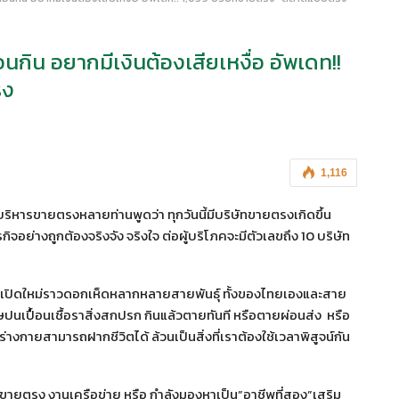
นกิน อยากมีเงินต้องเสียเหงื่อ อัพเดท!!
รง
1,116
บริหารขายตรงหลายท่านพูดว่า ทุกวันนี้มีบริษัทขายตรงเกิดขึ้น
รกิจอย่างถูกต้องจริงจัง จริงใจ ต่อผู้บริโภคจะมีตัวเลขถึง 10 บริษัท
ตรงผุดเปิดใหม่ราวดอกเห็ดหลากหลายสายพันธุ์ ทั้งของไทยเองและสาย
มีพิษปนเปื้อนเชื้อราสิ่งสกปรก กินแล้วตายทันที หรือตายผ่อนส่ง หรือ
่างกายสามารถฝากชีวิตได้ ล้วนเป็นสิ่งที่เราต้องใช้เวลาพิสูจน์กัน
ุรกิจขายตรง งานเครือข่าย หรือ กำลังมองหาเป็น”อาชีพที่สอง”เสริม