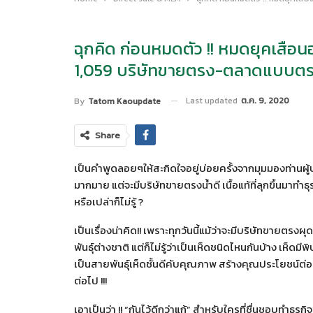
ฉุกคิด ก่อนหมดตัว !! หมดยุคเสือนอ
1,059 บริษัทขายตรง-ตลาดแบบต
Last updated
ต.ค. 9, 2020
By
Tatom Kaoupdate
Share
เป็นคำพูดลอยๆให้สะกิดใจอยู่บ่อยครั้งจากมุมมองท่านผู้
มากมาย แต่จะมีบริษัทขายตรงน้ำดี เนื้อแท้ที่ลุกขึ้นมาทำธุ
หรือเปล่าก็ไม่รู้ ?
เป็นเรื่องน่าคิด!! เพราะทุกวันนี้แม้ว่าจะมีบริษัทขาย
พันธุ์ต่างชาติ แต่ก็ไม่รู้ว่าเป็นเห็ดชนิดไหนกันบ้าง เห็ด
เป็นสายพันธุ์เห็ดชั้นดีคับคุณภาพ สร้างคุณประโยชน์ต่อร
ต่อไป !!!
เอาเป็นว่า !! “กันไว้ดีกว่าแก้” สำหรับใครที่ชื่นชอบทำธ