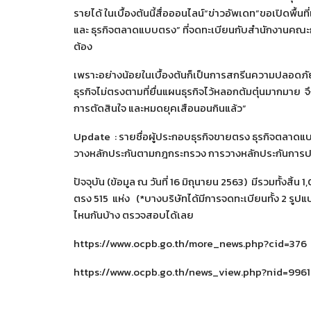
รายได้ ในเบื้องต้นนี้สื่อออนไลน์“ข่าวอัพเดท”ขอเปิดพื้นท
และ ธุรกิจตลาดแบบตรง” ที่จดทะเบียนกับสำนักงานคณะ
ต้อง
เพราะอย่างน้อยในเบื้องต้นก็เป็นการสกรีนความปลอดภัยระ
ธุรกิจไม่ตรงตามที่ยื่นแผนธุรกิจไว้หลอกต้มตุ๋นมากมาย 
การตัดสินใจ และหมดยุคเสือนอนกินแล้ว”
Update : รายชื่อผู้ประกอบธุรกิจขายตรง ธุรกิจตลาดแ
วางหลักประกันตามกฎกระทรวง การวางหลักประกันการ
ปัจจุบัน (ข้อมูล ณ วันที่ 16 มิถุนายน 2563) มีรวมทั้งส
ตรง 515 แห่ง (*บางบริษัทได้มีการจดทะเบียนทั้ง 2 ร
ไหนกันบ้าง ตรวจสอบได้เลย
https://www.ocpb.go.th/more_news.php?cid=376
https://www.ocpb.go.th/news_view.php?nid=9961