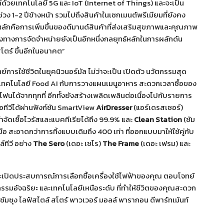
้ด้วยเทคโนโลยี 5G และ IoT (Internet of Things) และจะเป็น
วง 1-2 ปีข้างหน้า รวมไปถึงสินค้าในเซกเมนต์พรีเมียมที่ยังคง
ัยหลักคือการเพิ่มขึ้นของดีมานด์สินค้าที่ส่งเสริมสุขภาพและคุณภาพ
าช่องทางการจัดจำหน่ายยังเป็นอีกหนึ่งกลยุทธ์หลักในการผลักดัน
สโตร์ ขึ้นอีกในอนาคต”
การใช้ชีวิตในยุคนิวนอร์มัล ไม่ว่าจะเป็น เปิดตัว นวัตกรรมสุด
ที่นำเทคโนโลยี Food AI กับการวางแผนเมนูอาหาร สะดวกเวลาซื้อของ
ทโฟนได้จากทุกที่ อีกทั้งยังสร้างเพลิดเพลินต่อเนื่องไปกับรายการ
ทีวีได้ผ่านฟังก์ชัน SmartView
AirDresser
(แอร์เดรสเซอร์)
กำจัดเชื้อไวรัสและแบคทีเรียได้ถึง 99.9% และ
Clean Station
(ซัม
เลอะมือ สะอาดกว่าการทิ้งแบบเดิมถึง 400 เท่า ที่ออกแบบมาให้ใช้คู่กับ
์ทีวี อย่าง
The Sero
(เดอะ เซโร)
The Frame
(เดอะ เฟรม) และ
ะเปิดประสบการณ์การเลือกซื้อเครื่องใช้ไฟฟ้าของคุณ ตอบโจทย์
รมอัจฉริยะ และเทคโนโลยีเหนือระดับ ที่ทำให้ชีวิตของคุณสะดวก
่ ซัมซุง ไลฟ์สไตล์ สโตร์ พาวเวอร์ มอลล์ พารากอน ดีพาร์ทเม้นท์