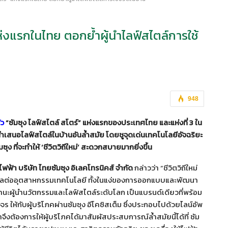
ห่งแรกในไทย ตอกย้ำผู้นำไลฟ์สไตล์การใช้
948
ัว
“ซัมซุง ไลฟ์สไตล์ สโตร์” แห่งแรกของประเทศไทย และแห่งที่ 3 ใน
นำเสนอไลฟ์สไตล์ในบ้านอันล้ำสมัย โดยชูจุดเด่นเทคโนโลยีอัจฉริยะ
ง ที่จะทำให้ ‘ชีวิตวิถีใหม่’ สะดวกสบายมากยิ่งขึ้น
ฟฟ้า บริษัท ไทยซัมซุง อิเลคโทรนิคส์ จำกัด
กล่าวว่า “ชีวิตวิถีใหม่
่งผลต่ออุตสาหกรรมเทคโนโลยี ทั้งในแง่ของการออกแบบและพัฒนา
นะผู้นำนวัตกรรมและไลฟ์สไตล์ระดับโลก เป็นแบรนด์เดียวที่พร้อม
ให้กับผู้บริโภคผ่านซัมซุง อีโคซิสเต็ม ซึ่งประกอบไปด้วยไลน์อัพ
งต้องการให้ผู้บริโภคได้มาสัมผัสประสบการณ์ล้ำสมัยนี้ได้ที่ ซัม