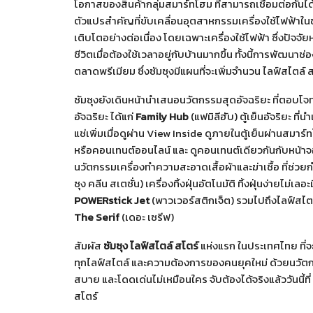
โอกาสของสินค้ากลุ่มสมาร์ทโฮม ที่สามารถเชื่อมต่อกันได
ตัวแปรสำคัญที่ขับเคลื่อนอุตสาหกรรมเครื่องใช้ไฟฟ้าในช่
เติบโตอย่างต่อเนื่อง โดยเฉพาะเครื่องใช้ไฟฟ้า ซึ่งปัจจ
ชีวิตเมื่อต้องใช้เวลาอยู่กับบ้านมากขึ้น ทั้งนี้การพัฒน
ตลาดพรีเมียม ซึ่งซัมซุงมีแผนที่จะเพิ่มจำนวน ไลฟ์สไตล์ 
ซัมซุงยังเดินหน้านำเสนอนวัตกรรมสุดอัจฉริยะ ที่ตอบโจทย์
อัจฉริยะ ได้แก่
Family Hub
(แฟมิลีฮับ) ตู้เย็นอัจริยะ 
แช่เพิ่มเมื่อดูผ่าน View Inside ดูภายในตู้เย็นผ่านสมาร์
หรือคอนเทนต์ออนไลน์ และ ดูคอนเทนต์เดียวกันกับหน้าจอ
นวัตกรรมเครื่องทำความสะอาดเสื้อผ้าและฆ่าเชื้อ ที่ช่วย
ซุง คลีน สเตชั่น) เครื่องทิ้งฝุ่นอัตโนมัติ ทิ้งฝุ่นง่ายไม่
POWERstick Jet
(พาวเวอร์สติกเจ็ต) รวมไปถึงไลฟ์สไตล
The Serif
(เดอะ เซรีฟ)
สัมผัส
ซัมซุง ไลฟ์สไตล์ สโตร์
แห่งแรก ในประเทศไทย ที่จ
ทุกไลฟ์สไตล์ และความต้องการของคนยุคใหม่ ด้วยนวัตกร
สบาย และโดดเด่นไม่เหมือนใคร จับต้องได้จริงแล้ววันนี้ที
สโตร์