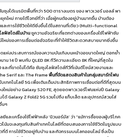
ซุงได้เนรมิตพื้นที่กว่า 500 ตารางเมตร ของ พาวเวอร์ มอลล์ พา
คใหม่ ภายใต้โจทย์ที่ว่า เมื่อผู้คนต้องอยู่บ้านมากขึ้น บ้านต้อง
การใช้ชีวิตให้ดียิ่งขึ้นได้ในสถานที่เดียว (Multi-functional
คสไลฟ์สไตล์ในบ้าน
ชูความอัจฉริยะที่แตกต่างของเครื่องใช้ไฟฟ้าซัม
ใหม่ของการเชื่อมต่ออัจฉริยะที่ทำให้ชีวิตสะดวกสบายมากยิ่งขึ้น
่สุดแห่งประสบการณ์ของความบันเทิงบนหน้าจอขนาดใหญ่ ตอกย้ำ
นาน 14 ปี พบกับ QLED 8K ทีวีความละเอียด 8K ที่ใหญ่ที่สุดใน
ละที่ขาดไม่ได้คือ ซัมซุงไลฟ์สไตล์ทีวีที่เน้นดีไซน์สวยงามและ
he Serif และ The Frame
พื้นที่จัดแสดงสินค้าในกลุ่มสมาร์ทโฟน
ทคโนโลยี 5G เพื่อเติมเต็มประสิทธิภาพการเชื่อมต่อที่ดีที่สุดบน
น้องใหม่อย่าง Galaxy S20 FE, สุดยอดพาวเวอร์โฟนแห่งปี Galaxy
บได้ Galaxy Z Fold2 5G รวมไปถึง แท็บเล็ต และอุปกรณ์สวมใส่
ื่นๆ
ีและเครื่องใช้ไฟฟ้าหลัง ‘นิวนอร์มัล’ ว่า “แม้การซื้อของผู้บริโภค
น้มจะลงทุนกับสินค้าเทคโนโลยีที่ตอบสนองการใช้ชีวิตในรูปแบบ
ตที่ดี การใช้ชีวิตอยู่กับบ้าน และกิจกรรมบนโลกออนไลน์ ซึ่งเป็น