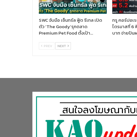
SWC จับมือ เซ็นทรัล ฟู้ด รีเทล เปิด
ทรู คอร์ปอเรช
ตัว ‘The Goody’รุกตลาด
ไตรมาสที่ 6 
Premium Pet Food ตั้งเป้า…
บาท จ่ายปัน
PREV
NEXT