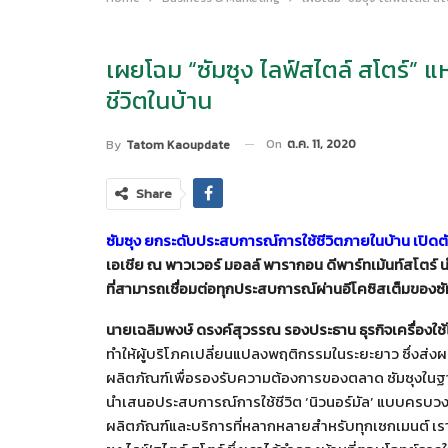
เผยโฉม “ซัมซุง ไลฟ์สไตล์ สโตร์” แ
ชีวิตในบ้าน
On
ต.ค. 11, 2020
By
Tatom Kaoupdate
Share
ซัมซุง ยกระดับประสบการณ์การใช้ชีวิตภายในบ้าน เปิดต
เอเชีย ณ พาวเวอร์ มอลล์ พารากอน ดีพาร์ทเม้นท์สโตร์ 
ที่สามารถเชื่อมต่อทุกประสบการณ์ผ่านอีโคซิสเต็มของซัมซุ
นายเฉลิมพงษ์ ดรงค์สุวรรณ รองประธาน ธุรกิจเครื่องใช้ไ
ทำให้ผู้บริโภคเปลี่ยนแปลงพฤติกรรมในระยะยาว ซึ่งส
ผลิตภัณฑ์เพื่อรองรับความต้องการของตลาด ซัมซุงในฐา
นำเสนอประสบการณ์การใช้ชีวิต ‘นิวนอร์มัล’ แบบครบวงจร 
ผลิตภัณฑ์และบริการที่หลากหลายสำหรับทุกเซกเมนต์ เราจึ