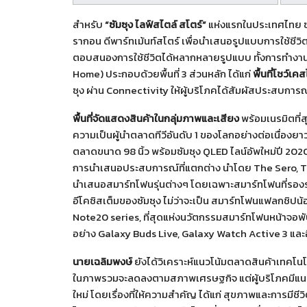
สำหรับ
“ซัมซุง ไลฟ์สไตล์ สโตร์”
แห่งแรกในประเทศไทย ซัม
รากอน ดีพาร์ทเม้นท์สโตร์ เพื่อนำเสนอรูปแบบการใช้ชีวิตยุ
ตอบสนองการใช้ชีวิตได้หลากหลายรูปแบบ ทั้งการทำงานและ
Home) ประกอบด้วยพื้นที่ 3 ส่วนหลัก ได้แก่
พื้นที่โชว์เ
ซุง ผ่าน Connectivity ให้ผู้บริโภคได้สัมผัสประสบการณ์
พื้นที่จัดแสดงสินค้าในกลุ่มภาพและเสียง
พร้อมเนรมิตที
ความเป็นผู้นำตลาดทีวีอันดับ 1 ของโลกอย่างต่อเนื่องยาว
ตลาดขนาด 98 นิ้ว พร้อมซัมซุง QLED ไลน์อัพใหม่ปี 2020 แ
การนำเสนอประสบการณ์ที่แตกต่าง นำโดย The Sero, T
นำเสนอสมาร์ทโฟนรุ่นต่างๆ โดยเฉพาะสมาร์ทโฟนที่รองรับเ
อีโคซิสเต็มของซัมซุง ไม่ว่าจะเป็น สมาร์ทโฟนแฟลกชิป
Note20 series, ที่สุดแห่งนวัตกรรมสมาร์ทโฟนหน้าจอพั
อย่าง Galaxy Buds Live, Galaxy Watch Active 3 และอ
นายเฉลิมพงษ์
ยังได้วิเคราะห์แนวโน้มตลาดสินค้าเทคโนโลย
ในภาพรวมจะลดลงตามสภาพเศรษฐกิจ แต่ผู้บริโภคมีแนวโ
ใหม่ โดยเรื่องที่ให้ความสำคัญ ได้แก่ สุขภาพและการมีชีวิ