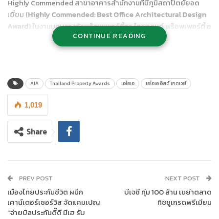
Highly Commended สาขาอาคารสำนักงานที่มีภูมิสถาปัตย์ยอด
เยี่ยม (
Highly Commended: Best Office Architectural Design
Award
) ในงานมอบรางวัลพร็อพเพอร์ตี้กูรู ไทยแลนด์ พร็อพเพอร์ตี้ อ
CONTINUE READING
วอร์ดส์ 2020 (PropertyGuru Thailand Property Awards 2020)
ซึ่งจัดขึ้นเป็นครั้งที่ 15
โดยรางวัลดังกล่าวสะท้อนให้เห็นถึงความใส่ใจในการออกแบบตัว
อาคารที่คำนึงถึงความสวยงามควบคู่ไปกับประโยชน์ใช้สอยของผู้เช่า
AIA
Thailand Property Awards
เอไอเอ
เอไอเอ อีสต์ เกตเวย์
ซึ่งได้รับการยอมรับจากคณะกรรมการผู้ทรงคุณวุฒิที่คร่ำหวอดใน
วงการอสังหาริมทรัพย์ของไทย เป็นผู้พิจารณามอบรางวัลอันทรง
1,019
เกียรตินี้ให้แก่ เอไอเอ อีสต์ เกตเวย์ ถือเป็นความภาคภูมิใจของเอไอเอ
ประเทศไทย อย่างยิ่ง โดยงานมอบรางวัลดังกล่าวจัดขึ้น ณ โรงแรม
Share
ดิ แอทธินี โฮเทล แบงค็อก
PREV POST
NEXT POST
เมืองไทยประกันชีวิต ผนึก
บีเจซี ทุ่ม 100 ล้าน เขย่าตลาด
เคาน์เตอร์เซอร์วิส จัดแคมเปญ
ทิชชูเกรดพรีเมียม
“จ่ายบิลประกันดี๊ดี มีเฮ รับ