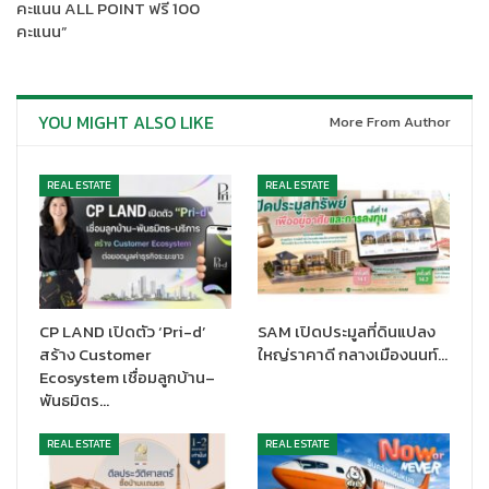
คะแนน ALL POINT ฟรี 100
คะแนน”
สำหรับโครงการ
เอไอเอ อีสต์ เกตเวย์
เป็นอาคารสำนักงานและพื้นที่
YOU MIGHT ALSO LIKE
More From Author
ค้าปลีกให้เช่าระดับพรีเมียมแห่งใหม่ที่ออกแบบเพื่อสุขภาพและชีวิตที่ดี
บนถนนบางนา-ตราด กม. 4.5 ซึ่งถือเป็นโครงการอสังหาริมทรัพย์แห่ง
REAL ESTATE
REAL ESTATE
ที่ 3 ของเอไอเอ ประเทศไทย ทั้งนี้ อาคารเอไอเอ อีสต์ เกตเวย์ เป็น
อาคารที่มีความสูงทั้งสิ้น 33 ชั้น เพดานสูง 3 เมตร และมีพื้นที่ใช้สอย
มากถึง 70,000 ตารางเมตร บนเนื้อที่กว่า 10 ไร่ สะดวกด้วยที่จอดรถ
มากกว่า 1,500 คัน พร้อมด้วยการออกแบบที่เป็นมิตรกับสิ่งแวดล้อม
และคำนึงถึงความสะดวกสบายของผู้ใช้สอยอาคาร เน้นความสำคัญ
ในด้านสุขภาพและไลฟ์สไตล์ของผู้เช่าตามเกณฑ์มาตรฐานของ LEED
CP LAND เปิดตัว ‘Pri-d’
SAM เปิดประมูลที่ดินแปลง
สร้าง Customer
ใหญ่ราคาดี กลางเมืองนนท์…
(Leadership in Energy and Environmental Design) และ WELL
Ecosystem เชื่อมลูกบ้าน–
Building Standard ระดับโกลด์ สอดคล้องตามคำมั่นสัญญาของเอ
พันธมิตร…
ไอเอ “Healthier, Longer, Better Lives – เพื่อสุขภาพและชีวิตที่ดี
ขึ้น
REAL ESTATE
REAL ESTATE
ทั้งนี้ งานพร็อพเพอร์ตี้กูรู ไทยแลนด์ พร็อพเพอร์ตี้ อวอร์ดส์