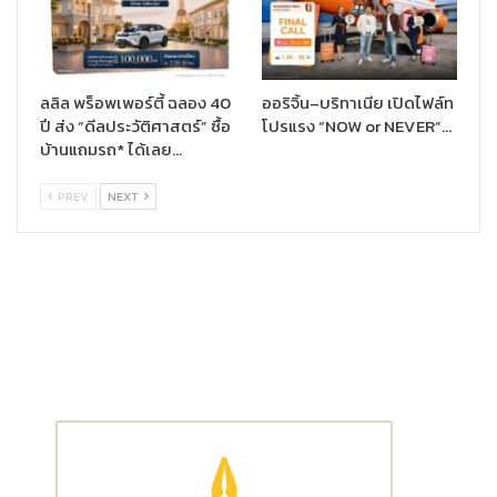
(Thailand Property Awards) เป็นงานประกาศผลรางวัลเกียรติยศ
แห่งวงการอสังหาริมทรัพย์ ที่ได้รับการยกย่องให้เป็นเครื่องรับรอง
คุณภาพสูงสุดในตลาดอสังหาริมทรัพย์ของประเทศไทย โดยมีจุดมุ่ง
หมายเพื่อสนับสนุนการคิดค้นนวัตกรรมด้านการออกแบบและ
ลลิล พร็อพเพอร์ตี้ ฉลอง 40
ออริจิ้น–บริทาเนีย เปิดไฟล์ท
เทคโนโลยีใหม่ของผู้ประกอบการเพื่อเสริมสร้างการเติบโตของตลาด
ปี ส่ง “ดีลประวัติศาสตร์” ซื้อ
โปรแรง “NOW or NEVER”…
อสังหาริมทรัพย์ของเมืองไทย
บ้านแถมรถ* ได้เลย…
PREV
NEXT