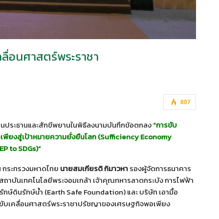
คลื่อนศาสตร์พระราชา
807
็นประธานและสักขีพยานในพิธีลงนามบันทึกข้อตกลง
“การขับ
ยงสู่เป้าหมายความยั่งยืนโลก (
Sufficiency Economy
EP to SDGs)”
น กระทรวงมหาดไทย
นายสมเกียรติ กิมาวหา
รองผู้จัดการธนาคาร
นสถาบันเทคโนโลยีพระจอมเกล้า เจ้าคุณทหารลาดกระบัง การไฟฟ้า
ักษ์ดินรักษ์น้ำ (Earth Safe Foundation) และ บริษัท เอามื้อ
วมกันขับเคลื่อนศาสตร์พระราชาปรัชญาของเศรษฐกิจพอเพียง