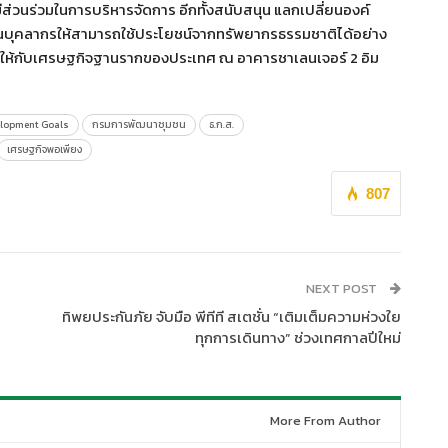
ีส่วนร่วมในการบริหารจัดการ อีกทั้งสนับสนุน แลกเปลี่ยนองค์
านบุคลากรให้สามารถใช้ประโยชน์จากทรัพยากรธรรมชาติได้อย่าง
ั่งให้กับเศรษฐกิจฐานรากของประเทศ ณ อาคารชาเลนเจอร์ 2 อิม
elopment Goals
กรมการพัฒนาชุมชน
ธ.ก.ส.
เศรษฐกิจพอเพียง
807
NEXT POST
ทิพยประกันภัย จับมือ พีทีที สเตชั่น “เติมเต็มความห่วงใย
ทุกการเดินทาง” ช่วงเทศกาลปีใหม่
More From Author