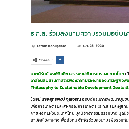
ธ.ก.ส. ร่วมลงนามความร่วมมือขับเ
On
ธ.ค. 25, 2020
By
Tatom Kaoupdate
Share
นายนิรัตน์ พงษ์สิทธิถาวร รองปลัดกระทรวงมหาดไทย
เป
เคลื่อนสืบสานศาสตร์พระราชาปรัชญาของเศรษฐกิจพอเพี
Philosophy to Sustainable Development Goals : S
โดยมี
นายสุทธิพงษ์ จุลเจริญ
อธิบดีกรมการพัฒนาชุมช
เพื่อการเกษตรและสหกรณ์การเกษตร (ธ.ก.ส.) และผู้แท
ฝ่ายผลิตแห่งประเทศไทย มูลนิธิกสิกรรมธรรมชาติ มูลนิธิร
สามัคคี วิสาหกิจเพื่อสังคม จำกัด ร่วมลงนาม เพื่อร่