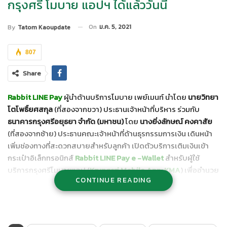
กรุงศรี โมบาย แอปฯ ได้แล้ววันนี้
On
ม.ค. 5, 2021
By
Tatom Kaoupdate
807
Share
Rabbit LINE Pay
ผู้นำด้านบริการโมบาย เพย์เมนท์ นำโดย
นายวิทยา
โตโพธิ์ยศสกุล
(ที่สองจากขวา) ประธานเจ้าหน้าที่บริหาร ร่วมกับ
ธนาคารกรุงศรีอยุธยา จำกัด (มหาชน)
โดย
นางยิ่งลักษณ์ คงคาสัย
(ที่สองจากซ้าย) ประธานคณะเจ้าหน้าที่ด้านธุรกรรมการเงิน เดินหน้า
เพิ่มช่องทางที่สะดวกสบายสำหรับลูกค้า เปิดตัวบริการเติมเงินเข้า
กระเป๋าอิเล็กทรอนิกส์
Rabbit LINE Pay e -Wallet
สำหรับผู้ใช้
บริการกรุงศรีโมบายแอป (
Krungsri Mobile App: KMA
) เพื่ออำนวย
CONTINUE READING
ความสะดวกให้ลูกค้าสามารถเติมเงินได้ง่ายๆ สะดวก ไม่ต้องผูกบัญชี
ธนาคาร ไม่ต้อง log-in เข้าแอปของธนาคาร และไม่ต้องกรอก
หมายเลขอ้างอิง (Reference No.) บัญชี Rabbit LINE Pay