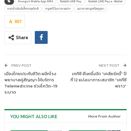
Krungsri Mobile App: KMA
Rabbit LINE Pay
Rabbit LINE Pay e -Wallet
กระเป๋าเงินอิเล็กทรอนิกส์
กรุงศรี โมบาย แอปฯ
ธนาคารกรุงศรีอยุธยา
807
Share
PREV POST
NEXT POST
เมืองไทยประกันชีวิต ผนึกโรง
เคทีซี ยืนหนึ่งจัด “เคลียร์หนี้” ปี
พยาบาลคู่สัญญา ให้บริการ
ที่ 12 แบ่งเบาภาระสมาชิก “เคทีซี
Telemedicine ช่วงโควิด-19
พราว”
ระบาด
YOU MIGHT ALSO LIKE
More From Author