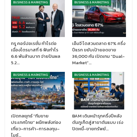
BUSINESS & MARKETING
BUSINESS & MARKETING
ทรู คอร์ปอเรชั่น กำไรต่อ
เอ็มจี โตสวนตลาด 67% ครึ่ง
เนื่องไตรมาสที่ 6 ฟันกำไร
ปีแรก ขยับเป้ายอดขาย
6.6 พันล้านบาท จ่ายปันผล
36,000 คัน เปิดเกม “Dual-
5.2…
Market”…
BUSINESS & MARKETING
BUSINESS & MARKETING
เปิดกลยุทธ์ “ทีมขาย
BAM เดินหน้ารุกครึ่งปีหลัง
ประเทศไทย” ผนึกพลังท่อง
ดันภูเก็ตสู่สาขาต้นแบบ เร่ง
เที่ยว–การค้า–การลงทุน–
ปิดหนี้-ขายทรัพย์…
ไมซ์…