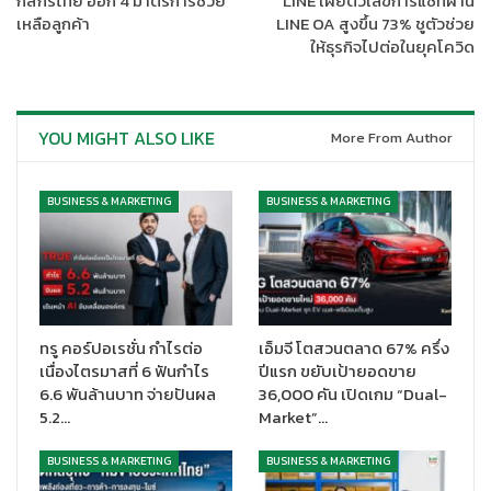
กสิกรไทย ออก 4 มาตรการช่วย
LINE เผยตัวเลขการแชทผ่าน
ล้านบาท เพิ่มขึ้นร้อยละ 7 จากปีก่อน จากผลการดำเนินงานที่ดีขึ้นในทุก
เหลือลูกค้า
LINE OA สูงขึ้น 73% ชูตัวช่วย
ธุรกิจ โดยปี 2563 เอสซีจีมียอดขายสินค้าและบริการที่มีมูลค่าเพิ่ม
ให้ธุรกิจไปต่อในยุคโควิด
(High Value Added Products & Services – HVA) 126,115 ล้าน
บาท คิดเป็นร้อยละ 32 ของยอดขายรวม เพิ่มขึ้นจากไตรมาสก่อน
สำหรับไตรมาสที่
YOU MIGHT ALSO LIKE
4 ปี 2563
เอสซีจีมีรายได้จากการขาย 97,250 ล้าน
More From Author
บาท ลดลงร้อยละ 4 จากไตรมาสก่อน จากความต้องการในสินค้า
ซีเมนต์และผลิตภัณฑ์ก่อสร้างลดลงผลจากปัจจัยตามฤดูกาล และผลก
BUSINESS & MARKETING
BUSINESS & MARKETING
ระทบจากสถานการณ์การแพร่ระบาด COVID-19 อีกทั้งธุรกิจเคมิคอล
ส์มีการหยุดซ่อมบำรุงโรงงานมาบตาพุดโอเลฟินส์ (MOC) ในไตรมาส
นี้ แม้ว่าการหยุดซ่อมบำรุงนี้ทำได้เสร็จเร็วกว่าแผนที่กำหนดไว้ ทำให้
สามารถชดเชยปริมาณขายที่จะลดลงไปได้บางส่วน แต่ก็ยังส่งผลให้
ปริมาณขายของธุรกิจเคมิคอลส์ลดลงในไตรมาสนี้ และลดลงร้อยละ
8 จากช่วงเดียวกันของปีก่อน สาเหตุหลักจากปริมาณขายของธุรกิจ
ทรู คอร์ปอเรชั่น กำไรต่อ
เอ็มจี โตสวนตลาด 67% ครึ่ง
เนื่องไตรมาสที่ 6 ฟันกำไร
ปีแรก ขยับเป้ายอดขาย
เคมิคอลส์ที่ลดลง ผลจากการหยุดซ่อมบำรุงโรงงาน MOC ประกอบ
6.6 พันล้านบาท จ่ายปันผล
36,000 คัน เปิดเกม “Dual-
กับรายได้จากการขายของธุรกิจซีเมนต์และผลิตภัณฑ์ก่อสร้างลดลง
5.2…
Market”…
เนื่องจากได้รับผลกระทบจากสถานการณ์การแพร่ระบาดของ
COVID-19
BUSINESS & MARKETING
BUSINESS & MARKETING