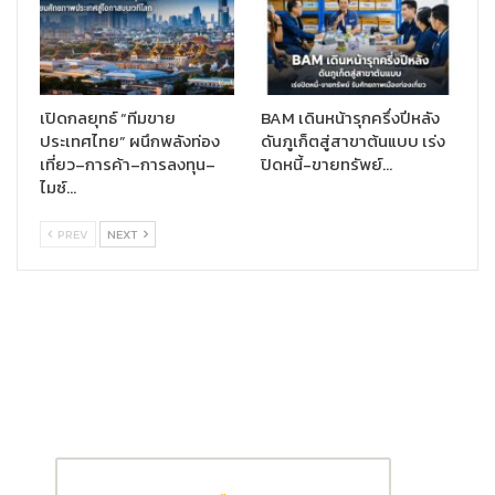
เปิดกลยุทธ์ “ทีมขาย
BAM เดินหน้ารุกครึ่งปีหลัง
ประเทศไทย” ผนึกพลังท่อง
ดันภูเก็ตสู่สาขาต้นแบบ เร่ง
เที่ยว–การค้า–การลงทุน–
ปิดหนี้-ขายทรัพย์…
ไมซ์…
PREV
NEXT
เอสซีจีมีกำไรสำหรับงวด 8,048 ล้านบาท ลดลงร้อยละ 17 จาก
ไตรมาสก่อน สาเหตุหลักจากผลการดำเนินงานที่ลดลง ของธุรกิจ
ซีเมนต์และผลิตภัณฑ์ก่อสร้างที่ได้รับผลกระทบจากสถานการณ์แพร่
ระบาดของ COVID-19 รวมถึงปัญหาฝนตกและน้ำท่วมในภูมิภาค
ประกอบกับมีขาดทุนจากการด้อยค่าสินทรัพย์ของธุรกิจซีเมนต์ใน
ประเทศเมียนมาและอินโดนีเซีย แต่เพิ่มขึ้นร้อยละ 13 เมื่อเทียบกับช่วง
เดียวกันของปีก่อน ส่วนใหญ่จากผลการดำเนินงานของธุรกิจเคมิคอล
ส์ที่ดีขึ้น ปัจจัยหลักมาจากต้นทุนวัตถุดิบที่ลดลง
นอกจากนี้
ยังมีรายได้จากการดำเนินธุรกิจในต่างประเทศ รวมการส่ง