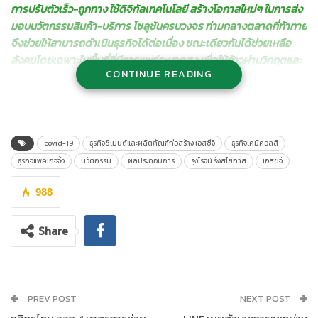
การปรับตัวเร็ว-ถูกทาง
ใช้
ดิจิทัลเทคโนโลยี
สร้างโอกาสใหม่ๆ
ในการส่ง
มอบ
นวัตกรรมสินค้า-บริการ โซลูชันครบวงจร ท่ามกลางตลาดที่ท้าทาย
จึงช่วย
ให้สามารถดำเนินธุรกิจได้ต่อเนื่อง
ขณะเดียวกันได้
ช่วยเหลือ
สังคมโดยเฉพาะในพื้นที่ที่มีการแพร่ระบาดสูง เพื่อให้ก้าวผ่านวิกฤตและ
CONTINUE READING
เติบโตไปพร้อมกันอย่างยั่งยืน
covid-19
ธุรกิจซีเมนต์และผลิตภัณฑ์ก่อสร้าง เอสซีจี
ธุรกิจเคมิคอลส์
ธุรกิจแพคเกจจิ้ง
นวัตกรรม
ผลประกอบการ
รุ่งโรจน์ รังสิโยภาส
เอสซีจี
988
Share
นายรุ่งโรจน์ รังสิโยภาส กรรมการผู้จัดการใหญ่ เอสซีจี
เปิดเผยว่า
“งบการเงินรวมก่อนตรวจสอบของเอสซีจี ประจำปี 2563 มีรายได้จาก
การขาย 399,939 ล้านบาท ลดลงร้อยละ 9 จากปีก่อน จากราคาและ
PREV POST
NEXT POST
ปริมาณขายของสินค้าเคมีภัณฑ์ลดลง และมีกำไรสำหรับปี 34,144