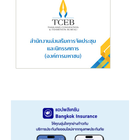
ออกจากประเทศไทย
ในปี 2563 ทั้งสิ้น 168,719 ล้านบาท โดยคิดเป็น
สัดส่วนร้อยละ 42 ของยอดขายรวม เพิ่มขึ้นจากร้อยละ 41 ในปีก่อน
สินทรัพย์รวมของเอสซีจี
ณ วันที่ 31 ธันวาคม 2563 มี
มูลค่า
749,381
ล้านบาท
โดยร้อยละ 38 เป็นสินทรัพย์ในอาเซียน
ผลการดำเนินงานในปี
2563 แยกตามรายธุรกิจ
ดังนี้
ธุรกิจเคมิคอลส์
ในปี 2563 มีรายได้จากการขาย 146,870 ล้านบาท ลด
ลงร้อยละ 17 จากปีก่อน จากราคาและปริมาณขายสินค้าที่ลดลง โดยมี