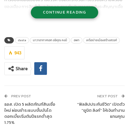
ของเมือง การจัดทำใบสมัคร และการดำเนินการตามพันธะสัญญาเมื่อ
CONTINUE READING
ได้เป็นเครือข่ายเมืองสร้างสรรค์แล้ว ซึ่งจะป็นประโยชน์ต่อเมืองต่างๆ
ที่สนใจได้นำไปใช้เป็นแนวทางนำไปสู่การพัฒนา เมือง ชุมชน ที่ยั่งยืน
ต่อไป ณ โรงแรมเซ็นทรา บายเซ็นทารา ศูนย์ราชการและคอนเวนชั่น
เซ็นเตอร์ แจ้งวัฒนะ
dasta
นาวาอากาศเอก อธิคุณ คงมี
อพท
เครือข่ายเมืองสร้างสรรค์
943
Share
PREV POST
NEXT POST
ธอส. เปิด 5 ผลิตภัณฑ์สินเชื่อ
“ฟิลลิปประกันชีวิต” เปิดตัว
ใหม่ ผ่อนชำระแบบขั้นบันได
“ยูนิต ลิงค์” ให้เงินทำงาน
ดอกเบี้ยเริ่มต้นปีแรกต่ำสุด
แทนคุณ
1.75%