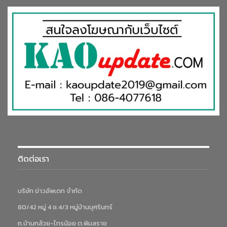
ติดต่อเรา
บริษัท ข่าวอัพเดท จำกัด
80/42 หมู่ 4 ซ.4/3 หมู่บ้านบุศรินทร์
ถ.บ้านกล้วย-ไทรน้อย ต.พิมลราช