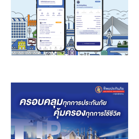
ปุณณะเกตุ สงคราม (มาดามปู)
“เดิมเป็นเจ้าของธุรกิจเอสเอ็มอี แต่
เมื่อโดนผลกระทบจากพิษโควิดเต็มๆ ทำให้ชีวิตพลิกผันได้เข้ามาร่วม
ธุรกิจกับGrand Global เริ่มจากเป็นสมาชิกด้วยค่าสมัครเพียง 300
บาท มุ่งมั่นทำธุรกิจอย่างตั้งใจ จนสามารถก้าวมาเป็นเจ้าของแบรนด์
Cor Coffee กาแฟสุขภาพ และเซรั่ม จึงอยากจะบอกว่า คนธรรมดา
อย่างเราที่มีทุนทรัพย์น้อยก็สามารถประสบความสำเร็จก้าวเป็น