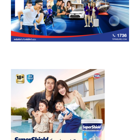
เจ้าของแบรนด์สินค้าได้ ทุกคนสามารถเรียนรู้ได้เพราะ GGI Innotech
มีเครื่องมือทันสมัยพร้อมที่จะผลักดันให้ทุกคนประสบความสำเร็จไป
ด้วยกัน”
ปุณณดา วงศ์นิลคง (มาดามจิม)
“ที่ผ่านมา ดิฉันลงทุนทำหลายธุรกิจ
มากมายแต่ไม่ประสบความสำเร็จ จนกระทั่งได้เข้ามาทำธุรกิจ Grand
Global ระยะหนึ่งและได้มองเห็นโอกาสดีๆ ได้ร่วมเป็นเจ้าของแบรนด์
ร่วมทำกับทีมงาน คือ Cor Coffee และในรูปแบบตลาดซิงเกิ้ล คือ
แบรนด์สินค้าลิปสติกของตัวเอง จึงอยากเชิญชวนผู้ที่สนใจ หรือกำลัง
มองหาอาชีพการลงทุนใหม่ๆ เข้ามาร่วมธุรกิจกับเราได้ที่ Grand
Global ”