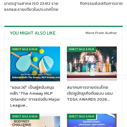
มาตรฐานสากล ISO 23412 ราย
กิจกรรมส่งเสริมการขาย
แรกและรายเดียวในประเทศไทย
จากจุดแข็งธุรกิจครบวงจรทั้งหมดนี้ จึงนำไปสู่เป้าหมายสำคัญของ
YOU MIGHT ALSO LIKE
More From Author
การสร้างความเป็น “เจ้าของแบรนด์” อย่างยั่งยืน โดยปัจจุบันบริษัทมี
เจ้าของแบรนด์สินค้า รวมทั้งหมด 5 แบรนด์ด้วยกัน แบ่งเป็นสมาชิก 3
แบรนด์ และเป็นของดาราอีก 2 แบรนด์ มีทั้งไลน์สินค้าผลิตภัณฑ์เสริม
DIRECT SALE & MLM
DIRECT SALE & MLM
อาหาร กาแฟ เซรั่ม เป็นต้น อีกทั้งด้วยความต้องการสูงบริษัทได้ตั้ง
เป้าหมายขยับเพิ่มของการปั้นเจ้าของแบรนด์สินค้าใหม่ ภายในสิ้นปีนี้
ให้ครบ 10 แบรนด์สินค้า ทั้งเป็นของดาราและนักธุรกิจ ขณะนี้ได้มีการ
เจราจาแล้วระดับหนึ่ง
“แม้เราเป็นบริษัทใหม่ แต่ด้วยศักยภาพความแกร่งทางธุรกิจทำให้เกิด
“แอมเวย์” เป็นผู้สนับสนุน
สมาคมการขายตรงไทย
หลัก “The Amway MLP
เชิดชูนักธุรกิจต้นแบบ มอบ
โอกาสดีๆ เกิดขึ้นมากมาย ขณะนี้มีนักธุรกิจหลายท่านให้ความสนใจ แต่
Orlando” การแข่งขัน Major
TDSA AWARDS 2026…
ทั้งนี้ต้องพิจาณาคุณสมบัติความพร้อมด้านต่างๆ ตามเงื่อนไขที่กำหนด
League…
ไว้ จึงจะสามารถเป็นเจ้าของแบรนด์สินค้าได้ ต้องทำให้ทุกอย่างถูกต้อง
เพื่อสร้างความมั่นคงระยะยาวทั้งของบริษัทและนักธุรกิจ”
DIRECT SALE & MLM
DIRECT SALE & MLM
CEO
อัครวัฒน์
กล่าวต่อว่า สิ่งที่ผู้ลงทุนหรือเจ้าของแบรนด์ได้รับ คือ