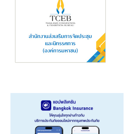
หลักพันคน ขณะเดียวกันหลายคนพร้อมที่จะเป็นเจ้าของแบรนด์สินค้า
เพราะเชื่อมั่นในศักยภาพธุรกิจการทำงานของบริษัท จากจุดแข็งธุรกิจ
นอกจากเป้าหมายการขยายเจ้าของแบรนด์เพิ่มให้ครบ 10 รายแล้ว ยัง
มองถึงเป้าหมายยอดขายรวมทั้ง 4 บริษัท ในสิ้นปีนี้ 2,000 ล้านบาท
นอกจากนี้ เพื่อเป็นการต่อยอดธุรกิจ ล่าสุดเมื่อวันที่ 28 กุมภาพันธ์ที่
ผ่านมา ได้มีพิธีลงนาม (MOU) ความร่วมมือทางวิชาการเพื่อจัดการ
การศึกษาด้านอาชีวศึกษา ระหว่างวิทยาลัยสารพัดช่างบุรีรัมย์ ร่วมกับ
GRAND ACADEMY SYSTEM บริษัท แกรนด์ โกลบอล อินโนเทค
จำกัด เพื่อติดอาวุธทางปัญญา สร้างการเรียนรู้ผ่านออนไลน์ เพื่อนำ
ไปสู่การสร้างงานสร้างอาชีพที่มั่นคง
อย่างไรก็ตาม การจับมือ MOU ครั้งนี้ เป็นหลักสูตรสอนออนไลน์ระยะ
สั้น 75 ชั่วโมง เจาะกลุ่มประชาชนทั่วไปที่สนใจเรียน ฝึกสอนโดยผู้
เชี่ยวชาญของทางบริษัทเอง ซึ่งเชื่อว่าจะสามารถตอบโจทย์การใช้
ชีวิตในยุคใหม่ได้เป็นอย่างดี และหลังเรียนจบหลักสูตรจะรับใบ
ประกาศนียบัตรเพื่อนำไปต่อยอดความสำเร็จในชีวิตได้
เจาะใจ
!! 2 มาดาม เจ้าของแบรนด์
เพื่อตอกย้ำความเชื่อมั่นทางธุรกิจ