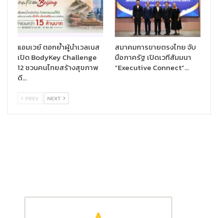
บริษัทวางแผนการตลาดให้ทั้งหมด การขอใบอนุญาตการโฆษณา ผ่าน
สื่อต่างๆ อย่างครอบคลุม การสนับสนุนสื่อออนไลน์ยอดนิยม เป็นต้น
ภายใต้งบการลงทุน 1 ล้านบาท โดยให้สิทธิ์สมาชิกบริษัทที่ผ่าน
คุณสมบัติ การร่วมทีมเพื่อสร้างแบรนด์ตัวเอง นอกจากนี้เพื่อผลักดัน
แอมเวย์ ตอกย้ำผู้นำเวลเนส
สมาคมการขายตรงไทย จับ
ให้สมาชิกเครือข่ายประสบความสำเร็จเร็วบริษัทได้มีการปรับแผน
เปิด BodyKey Challenge
มือภาครัฐ เปิดเวทีสัมมนา
12 ชวนคนไทยสร้างสุขภาพ
“Executive Connect”…
ธุรกิจใหม่ราวต้นปีซึ่งได้รับกระแสตอบรับที่ดีเช่นกัน รวมถึงการขยาย
ดี…
ตลาดต่างประเทศเขต AEC ในอนาคตหลังวิกฤติโควิดจบ
PREV
NEXT
ปัจจุบัน ธุรกิจเครือข่าย “แกรนด์ โกลบอล” มีนักธุรกิจทำงานแอคทีฟ