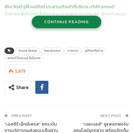
อัครวัฒน์ รุจิโรจน์รัตน์ ประธานเจ้าหน้าที่บริหาร บริษัท แกรนด์
โกลบอล อินโนเทค จำกัด
(Grand Global Innotech) นักธุรกิจคนรุ่น
ใหม่ไฟแรง ผู้คร่ำหวอดในธุรกิจเครือข่ายมานานร่วม 16 ปี เปิดเผยว่า
CONTINUE READING
Grand Global Innotech เครือข่ายพันธุ์ไทยเกิดขึ้นภายใต้จุดแข็ง
ของทีมบริหาร คอนเซ็ปต์
G4 Model
ครบวงจรเพื่อผลักดันให้ผู้ร่วม
ธุรกิจเติบโตไปด้วยกัน ได้แก่ 1.GNT Grandnity โรงงานผู้ผลิตสินค้า
ระดับพรีเมี่ยม 2.GGI Grand Global Innotech ธุรกิจเครือข่าย 3.GS
Grand Global
New Normal
ขายตรง
ธุรกิจเครือข่าย
Grand Shopping และ 4.G Entertainment Social Marketing
แกรนด์ โกลบอล อินโนเทค
1,679
Share
PREV POST
NEXT POST
“เอสซีจี เอ็กซ์เพรส” ยกระดับ
“เจอเนสส์” ชูแพลตฟอร์ม
การบริการขนส่งแบบเย็นผ่าน
ออนไลน์รุกตลาด พร้อมจัดเต็ม