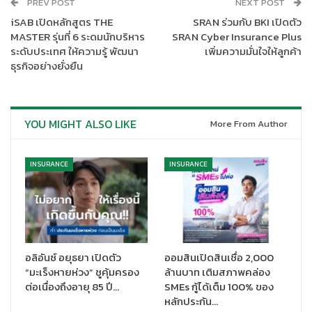
PREV POST
NEXT POST
ความสำเร็จข้างหน้า หลังจากวิกฤตในช่วงในปี 2020 ที่ผ่านมา ต้องเริ่ม
iSAB เปิดหลักสูตร THE
SRAN ร่วมกับ BKI เปิดตัว
ต้นจากการมีสุขภาพที่ดีเป็นพื้นฐาน โดยภารกิจของซิกน่าในปีนี้ คือการ
MASTER รุ่นที่ 6 ระดมนักบริหาร
SRAN Cyber Insurance Plus
ผลักดันให้คนในสังคมไทยกว่า 67 ล้านคนทั่วประเทศ สามารถเข้าถึงการ
ระดับประเทศ ให้ความรู้ พัฒนา
เพิ่มความมั่นใจให้ลูกค้า
มีสุขภาพที่ดีได้อย่างยั่งยืน เราพร้อมแล้วที่จะนำผลิตภัณฑ์ต่าง ๆ รวม
ธุรกิจอย่างยั่งยืน
ถึงการบริการอันยอดเยี่ยมของซิกน่า ตลอดจน นวัตกรรมใหม่ ๆ เข้า
มาสนับสนุนและส่งเสริมให้ลูกค้าของเรามีสุขภาพและคุณภาพชีวิตที่ดี
ในทุกมิติ ไม่ว่าจะเป็นทางด้านสุขภาพกาย ใจ หรือสถานะทางการเงิน
YOU MIGHT ALSO LIKE
More From Author
โดยเรามีการนำกลยุทธ์การดำเนินงานจาก Cigna Global มาปรับใช้
เพื่อให้สอดรับกับความต้องการของผู้บริโภคในประเทศไทยมากที่สุด
เพื่อสร้างโอกาสและลดอุปสรรคในการเข้าถึงประกันภัยให้แก่คนใน
INSURANCE
INSURANCE
สังคมได้อย่างแท้จริง”
สำหรับกลยุทธ์การดำเนินธุรกิจในปีนี้ ซิกน่าได้ยึดองค์ประกอบหลัก 3
ประการในการส่งมอบประสบการณ์ที่ดีที่สุดให้แก่ลูกค้า ได้แก่
Affordable:
การส่งมอบผลิตภัณฑ์ที่เข้าถึงได้ง่าย ในราคาที่
อลิอันซ์ อยุธยา เปิดตัว
ออมสินเปิดสินเชื่อ 2,000
เหมาะสมแก่ลูกค้าทุกกลุ่ม ทุก segment
“มะเร็งหายห่วง” ชูคุ้มครอง
ล้านบาท เติมสภาพคล่อง
Predicable:
การนำข้อมูลเข้ามาช่วยวิเคราะห์ถึงความต้องการ
ต่อเนื่องถึงอายุ 85 ปี…
SMEs กู้ได้เต็ม 100% ของ
ที่แท้จริง เพื่อให้ออกแบบผลิตภัณฑ์ที่เหมาะสมกับลูกค้าใน
หลักประกัน…