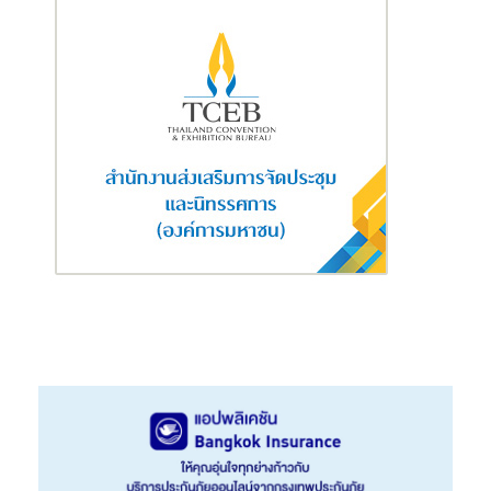
น่า ประกันภัย จำกัด (มหาชน)
กล่าวว่า
“จากอัตราการเติบโตของตลาด
ประกันสุขภาพในช่วงปีที่ผ่านมา ในปีนี้ เราตั้งมั่นที่จะพาคนไทยทุกคน รุก
หน้าไปสู่การมีสุขภาพดีด้วยเครือข่ายสุขภาพระดับโลก นวัตกรรมที่
ตอบโจทย์ทุกความต้องการของลูกค้า และ ผลิตภัณฑ์-การบริการที่ทุก
คนเข้าถึงได้ โดย Cigna Health Ecosystem ถือเป็นอีกหนึ่งความภาค
ภูมิใจของเรา ที่จะช่วยให้เราดูแลลูกค้าได้อย่างครบวงจรมากขึ้นในทุก
ขั้นตอนของการใช้ชีวิต ส่วนในแง่ของผลิตภัณฑ์ ในปีนี้เรายังมีการนำ
เสนอแผนประกันสุขภาพส่วนบุคคล ที่จะเข้ามาตอบโจทย์ความต้องการ
ของลูกค้าได้อย่างมีประสิทธิภาพมากขึ้น ไม่ว่าจะเป็นแผนประกัน
Cigna
Signature Care
ที่มีความคุ้มครองให้เลือกหลากหลาย เพื่อให้ลูกค้าได้
เลือกซื้อประกันที่เหมาะสมกับวงเงินและไลฟ์สไตล์การใช้ชีวิตของตนเอง
ไปจนถึงแผน
Cigna Global Health Plan
ที่ให้ความคุ้มครองครอบคลุม
การดูแลรักษา ทั้งในภูมิภาคเอเชีย ไปจนถึงครอบคลุมทั่วโลก ถือเป็น
ผลิตภัณฑ์ที่เข้ามาปิดช่องว่างแห่งความต้องการทางด้านประกัน
สุขภาพได้อย่างแท้จริง”
ทั้งนี้ ในปี 2021 ซิกน่าได้ตั้งเป้าหมายสำหรับการดำเนินงานภายใต้
แนวคิด
Anywhere, Any time, On the go!
เพื่อให้ลูกค้าสามารถเข้า
ถึงซิกน่า ได้ทุกที่ ทุกเวลา ตลอดช่วงเวลาการถือกรมธรรม์ของซิกน่า