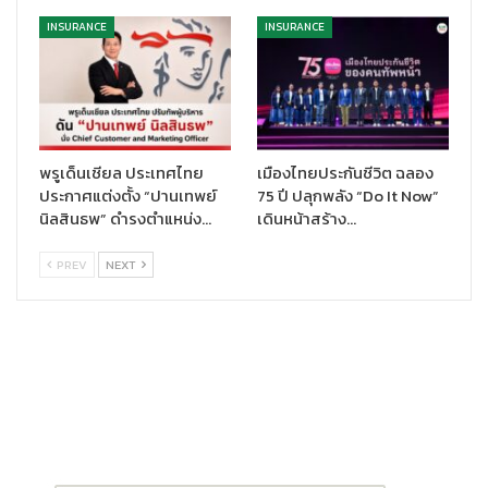
อนาคต
INSURANCE
INSURANCE
Simple:
การนำเสนอผลิตภัณฑ์และการบริการที่เข้าใจได้ง่าย
ไม่ซับซ้อน
จากการสำรวจตลาดและพฤติกรรมของผู้บริโภคที่ซิกน่ามุ่งศึกษามา
โดยตลอด พบว่า คนไทยส่วนใหญ่มีอัตราการป่วยและเสียชีวิตจาก
กลุ่มโรค NCD’s หรือกลุ่มโรคไม่ติดต่อเรื้อรังมากที่สุด ซึ่งสาเหตุหลัก
พรูเด็นเชียล ประเทศไทย
เมืองไทยประกันชีวิต ฉลอง
เกิดมาจากพฤติกรรมในการใช้ชีวิตอย่างไม่รอบคอบ ความเครียด และ
ประกาศแต่งตั้ง “ปานเทพย์
75 ปี ปลุกพลัง “Do It Now”
สภาพแวดล้อมที่ไม้เอื้ออำนวย โดยซิกน่าได้เรียนรู้และเก็บเกี่ยว
นิลสินธพ” ดำรงตำแหน่ง…
เดินหน้าสร้าง…
ประสบการณ์ดังกล่าวของคนในสังคม เพื่อนำมาวิเคราะห์ และต่อยอด
ในการนำเสนอผลิตภัณฑ์ที่ตอบโจทย์ รวมถึงแนวทางการรับมือที่
PREV
NEXT
เหมาะสมที่สุด ก่อให้เกิดเป็นการพัฒนาระบบ
Cigna Health
Ecosystem
ขึ้น ซึ่งเครื่องมือนี้จะกลายเป็น Total Health Solution
Platform ที่ดีที่สุด และพร้อมที่จะดูแลปัญหาสุขภาพของลูกค้าได้
อย่างยั่งยืน ครอบคลุมครบทั้ง 5 สภาวะทางสุขภาพ ตั้งแต่ช่วงก่อน
เจ็บป่วย ไปจนถึงขั้นตอนของแห่งการพักฟื้น
คุณนภา ตรีรัตนาวงศ์
, รองประธานอาวุโสฝ่ายธุรกิจประกันสุขภาพ
และรองประธานอาวุโสหน่วยงานนวัตกรรม และ Disruption บริษัท ซิก