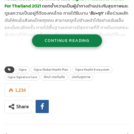
For Thailand
2021
ตอกย้ำความเป็นผู้นำทางด้านประกันสุขภาพและ
ดูแลความเป็นอยู่ที่ดีของคนไทย ภายใต้ธีมงาน
‘ล้ม
=รุก’
เพื่อร่วมผลัก
ดันให้คนในสังคมไทยทุกคน สามารถรุกไปข้างหน้าได้อย่างเข้มแข็ง
และมั่นคงอีกครั้ง ภายใต้พื้นฐานแห่งการมีสุขภาพที่ดี ภายในงานคณะ
ผู้บริหารได้ร่วมเผยถึงเทรนด์การดูแลสุขภาพของคนไทยในปีนี้แบบ
CONTINUE READING
เจาะลึก พร้อมทั้งแนะนำผลิตภัณฑ์ การให้บริการ และนวัตกรรมการ
ดูแลสุขภาพให้แก่ลูกค้าอย่างครบวงจรด้วยระบบ Cigna Health
Ecosystem ที่จะเข้ามาเปิดประสบการณ์ใหม่ของการดูแลสุขภาพ
อย่างครบวงจรให้แก่ลูกค้า
Cigna
Cigna Global Health Plan
Cigna Health Ecosystem
นอกจากนี้ ในงานยังมีการเผยถึงวิสัยทัศน์การทำงานและกลยุทธ์การ
Cigna Signature Care
ซิกน่า ประกันภัย
ประกันสุขภาพ
ดำเนินธุรกิจแบบไฮบริด ที่มุ่งเน้นการนำเทคโนโลยีเชิงดิจิทัลเข้ามา
ผสมผสานกับการนำเสนอแผนประกันสุขภาพได้อย่างลงตัว เพื่อขับ
1,234
เคลื่อนยอดขายขององค์กรให้เติบโตขึ้นอย่างต่อเนื่องจากความ
สำเร็จในปีที่แล้ว และเพื่อให้สอดรับเข้ากับความต้องการของผู้บริโภค
Share
ในยุค New Normal ได้อย่างครอบคลุม
คุณธีรวุฒิ สุธนะเสรีพร
,
ประธานเจ้าหน้าที่บริหาร บริษัท ซิกน่า ประกัน
ภัย จำกัด (มหาชน)
กล่าวว่า
“ผมเชื่อว่า ในปีนี้ การที่ทุกคนจะรุกไปสู่