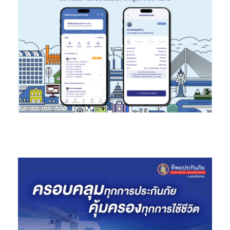
โดยจะเน้นการพัฒนาการให้บริการเชิงดิจิทัลที่เข้มข้นมากยิ่งขึ้น ผ่าน
การนำข้อมูลเข้ามาเรียนรู้และวิเคราะห์พฤติกรรมของผู้บริโภค เพื่อส่ง
มอบประสบการณ์แบบไร้รอยต่อที่ดีที่สุด รวมไปถึงการเดินหน้าเพิ่ม
โอกาสในการขยายตลาดไปยังภูมิภาคต่างๆ ทั่วประเทศ เพื่อที่จะ
สามารถเข้าถึงกลุ่มผู้บริโภคในทุกภาคส่วน ทุกกลุ่มอาชีพ โดยไม่มีช่อง
ว่างอีกต่อไป
สำหรับลูกค้าที่สนใจแผนประกันสุขภาพส่วนบุคคล Signature Care
ของซิกน่า ที่ให้ความคุ้มครองได้แบบครบจบในแผนเดียว พบกับโปร
โมชั่นสุดพิเศษ 2 ต่อสุดคุ้ม ต่อที่ 1 ทุก ๆ การชำระค่าเบี้ย 10,000 บาท
รับ Central E-voucher Card มูลค่า 1,500 บาท ต่อกรมธรรม์ ต่อที่ 2
ลูกค้าสามารถแบ่งชำระค่าเบี้ยผ่านบัตรเครดิต 0% ได้นานสูงสุดถึง 6
เดือน ตั้งแต่วันที่ 16 มี.ค. – 15 เม.ย. 2564 เท่านั้น สามารถดูข้อมูลเพิ่ม
เติมได้ที่
ผู้ที่สนใจรับชม Cigna: A Healthier Vision for Thailand 2021
Keynote Event ย้อนหลัง สามารถติดตามได้ที่ช่อง YouTube :
Cigna Thailand หรือ คลิก