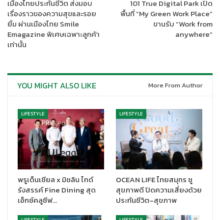
ประสบการณ์การฟังเสียงของคุณจะเป็นประสบการณ์ที่เต็มเปี่ยมไป
เมืองไทยประกันชีวิต ส่งมอบ
101 True Digital Park เปิด
เรื่องราวของความสุขและรอย
พื้นที่ “My Green Work Place”
ด้วยอรรถรสให้รายละเอียดเสียงแบบครบครันและไม่เป็นรองใคร ไม่
ยิ้ม ผ่านเมืองไทย Smile
ขานรับ “Work from
เพียงเท่านั้นมาร์แชลยังจะสร้างคุณค่าอันเป็นเอกลักษณ์ในเรื่องของ
Emagazine พิเศษเฉพาะลูกค้า
anywhere”
การดีไซน์ ที่ไม่ละทิ้งรูปลักษณ์เดิมในความงดงามสไตล์คลาสสิค แต่
เท่านั้น
เพิ่มฟังก์ชั่นตัวล็อคแบบใหม่ที่สร้างขึ้นมาเพื่อให้พับเก็บได้ง่ายและมี
ขนาดขนาดกะทัดรัดกว่าเดิม พร้อมที่ครอบหูที่ถูกออกแบบมาให้
ป้องกันการฉีกขาดจากการใช้งานมากเกินไปและปุ่มควบคุมที่สามารถ
ออกหลายคำสั่งได้ในปุ่มเดียว, หนังพิมพ์ลายสีดำ และโลโก้ตัวอักษร
YOU MIGHT ALSO LIKE
More From Author
Marshall ซึ่งนอกจากให้ความสวยงามมีมนต์ขลังแล้ว ยังมีความอึด
ทนทานไม่แพ้ใครอีกด้วย
LIFESTYLE
LIFESTYLE
นอกจากนี้ ด้วยปุ่มควบคุมที่ถูกออกแบบมาให้ใช้งานได้ทั้งบนตัวหูฟัง
และบนอุปกรณ์ของคุณ คุณจึงสามารถกดเล่น,หยุดการเล่นชั่วคราว,
เล่นเพลงแบบสุ่ม, ปรับลดระดับความดังของตัวอุปกรณ์ รวมไปถึง
เปิดหรือปิดตัวหูฟังได้ด้วยเช่นกัน และคุณยังสามารถใช้งานร่วมกัน
กับฟังก์ชันบนโทรศัพท์ของคุณอย่างเช่นเช่น กดรับสาย, ปฏิเสธสาย
พรูเด็นเชียล x มิชลิน ไกด์
OCEAN LIFE ไทยสมุทร ชู
โทรเข้า, หรือวางสายได้ง่ายดายเพียงแค่ปลายนิ้วได้อีกด้วย
รังสรรค์ Fine Dining สุด
สุขภาพดี ปิดความเสี่ยงด้วย
เอ็กซ์คลูซีฟ…
ประกันชีวิต–สุขภาพ
ช้อปสินค้า Marshall ได้แล้ววันนี้ที่
https://www.ashop.asia/
LIFESTYLE
LIFESTYLE