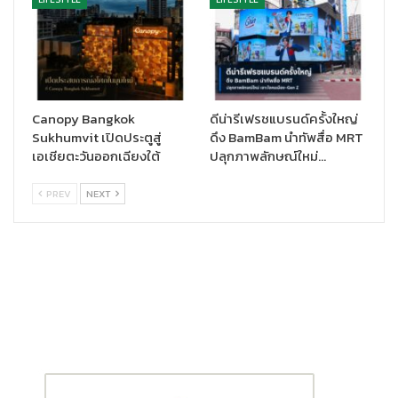
Canopy Bangkok
ดีน่ารีเฟรชแบรนด์ครั้งใหญ่
Sukhumvit เปิดประตูสู่
ดึง BamBam นำทัพสื่อ MRT
เอเชียตะวันออกเฉียงใต้
ปลุกภาพลักษณ์ใหม่…
PREV
NEXT