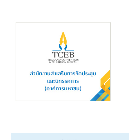
ซึ่งนอกเหนือจากการปลูกผักไว้รับประทานในครัวเรือนแล้ว ยังสามารถ
เพิ่มรายได้และลดภาระค่าใช้จ่ายในครัวเรือนได้อีกทางหนึ่ง สำหรับ
เมล็ดพันธุ์ผักที่ได้รับพระราชทาน 1 ชุด มีเมล็ดพันธุ์ผัก 10 ชนิด ได้แก่
ถั่วพู ฟัก บวบเหลี่ยม ฟักทอง ถั่วฝักยาว พริกขี้หนูพื้นบ้าน ถั่วฝักยาวสี
ม่วงสิรินธร เบอร์ 1 ถั่วฝักยาวลายเสือจักรพันธ์ เบอร์ 1 มะเขือ
เจ้าพระยา และแตงกวา
“การเคหะแห่งชาติขอน้อมรำลึกในพระมหากรุณาธิคุณและซาบซึ้งใน
พระเมตตาที่ได้รับพระราชทานเมล็ดพันธุ์ผักต่างๆ จากโครงการศูนย์
พัฒนาพันธุ์พืชจักรพันธ์เพ็ญศิริ เพื่อให้ชาวชุมชนในโครงการนำร่อง