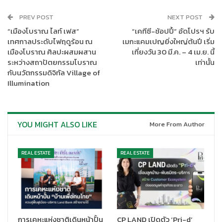
นายทวีพงษ์ วิชัยดิษฐ ผู้ว่าการการเคหะแห่งชาติ
กล่าวว่า จาก
PREV POST
NEXT POST
สถานการณ์การแพร่ระบาดของโรคติดเชื้อไวรัสโคโรนา 2019
“เมืองโบราณ ไลท์ เฟส”
“เคทีซี-ช้อปปี้” อัดโปรฯ รับ
(COVID – 19) ส่งผลให้ประชาชนได้รับผลกระทบจากการจ้างงาน บาง
เทศกาลประดับไฟฤดูร้อน ณ
เมกะแคมเปญยิ่งใหญ่ต้นปี เริ่ม
คนมีรายได้ลดลง บางคนถูกเลิกจ้าง การเคหะแห่งชาติมีความห่วงใย
เมืองโบราณ ศิลปะผสมผสาน
เที่ยงวัน 30 มี.ค. – 4 เม.ย. นี้
ต่อผู้อยู่อาศัยในชุมชนที่อยู่ในความดูแล จึงได้ออกมาตรการช่วยเหลือ
ระหว่างสถาปัตยกรรมโบราณ
เท่านั้น
ทั้งด้านการเงินและด้านสังคม รวมถึงการยกระดับคุณภาพชีวิตของผู้
กับนวัตกรรมดิจิทัล Village of
Illumination
อยู่อาศัยให้สามารถพึ่งพาตนเองได้อย่างยั่งยืน ทั้งนี้ การเคหะแห่ง
ชาติได้บูรณาการความร่วมมือกับมูลนิธิชัยพัฒนา เพื่อร่วมกันขับ
เคลื่อนยกระดับคุณภาพชีวิตชุมชนในมิติเกษตรชุมชนยั่งยืน เพื่อฟื้นฟู
และเยียวยาผู้อยู่อาศัยในชุมชนของการเคหะแห่งชาติที่ได้รับผลกระ
YOU MIGHT ALSO LIKE
More From Author
ทบจากการแพร่ระบาดของโรคติดเชื้อไวรัสโคโรนา 2019 (COVID –
19) รวมทั้งพัฒนาให้ประชาชนสามารถพึ่งพาตนเองได้ตามหลัก
REAL ESTATE
REAL ESTATE
ปรัชญาเศรษฐกิจพอเพียงในมิติเกษตรชุมชนยั่งยืน
การเคหะแห่งชาติเดินหน้าปั้น
CP LAND เปิดตัว ‘Pri-d’