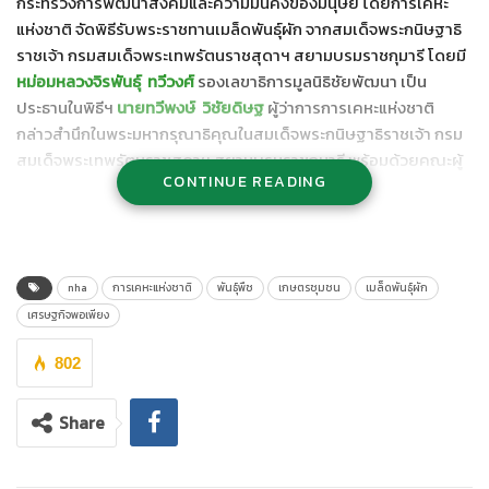
กระทรวงการพัฒนาสังคมและความมั่นคงของมนุษย์ โดยการเคหะ
แห่งชาติ จัดพิธีรับพระราชทานเมล็ดพันธุ์ผัก จากสมเด็จพระกนิษฐาธิ
ราชเจ้า กรมสมเด็จพระเทพรัตนราชสุดาฯ สยามบรมราชกุมารี โดยมี
หม่อมหลวงจิรพันธุ์
ทวีวงศ์
รองเลขาธิการมูลนิธิชัยพัฒนา เป็น
ประธานในพิธีฯ
นายทวีพงษ์ วิชัยดิษฐ
ผู้ว่าการการเคหะแห่งชาติ
กล่าวสำนึกในพระมหากรุณาธิคุณในสมเด็จพระกนิษฐาธิราชเจ้า กรม
สมเด็จพระเทพรัตนราชสุดาฯ สยามบรมราชกุมารี พร้อมด้วยคณะผู้
CONTINUE READING
บริหารการเคหะแห่งชาติ และผู้อยู่อาศัยในชุมชน เข้าร่วมในพิธีดัง
กล่าว เมื่อวันเสาร์ที่ 27 มีนาคม 2564 ณ อาคาร 5 สำนักงานใหญ่ การ
เคหะแห่งชาติ เขตบางกะปิ กรุงเทพฯ
nha
การเคหะแห่งชาติ
พันธุ์พืช
เกษตรชุมชน
เมล็ดพันธุ์ผัก
เศรษฐกิจพอเพียง
802
Share