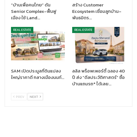
“บ้านเพื่อคนไทย” ดัน
สร้าง Customer
Senior Complex–ฟื้นฟู
Ecosystem เชื่อมลูกบ้าน–
เมือง ใช้ Land…
พันธมิตร…
REAL ESTATE
REAL ESTATE
โดยประสานงานกับศูนย์พัฒนาพันธุ์พืชจักรพันธ์เพ็ญศิริ จังหวัด
เชียงราย เพื่อขอรับพระราชทานเมล็ดพันธุ์ผักจากสมเด็จพระกนิษฐาธิ
ราชเจ้า กรมสมเด็จพระเทพรัตนราชสุดาฯ สยามบรมราชกุมารี ให้แก่ผู้
อยู่อาศัยในโครงการของการเคหะแห่งชาติ เพื่อนำไปปลูกในโครงการ
นำร่อง 10 โครงการ มีสมาชิกที่เข้ารับพระราชทานเมล็ดพันธุ์ผัก
SAM เปิดประมูลที่ดินแปลง
ลลิล พร็อพเพอร์ตี้ ฉลอง 40
จำนวน 143 คน ได้แก่ โครงการบ้านเอื้ออาทรร่มเกล้า 2 จำนวน 10 คน
ใหญ่ราคาดี กลางเมืองนนท์…
ปี ส่ง “ดีลประวัติศาสตร์” ซื้อ
โครงการบ้านเอื้ออาทรบึงกุ่ม จำนวน 6 คน โครงการเคหะชุมชนพูน
บ้านแถมรถ* ได้เลย…
ทรัพย์ จำนวน 19 คน โครงการบ้านเอื้ออาทรบางบัวทอง 2 จำนวน 26
คน โครงการบ้านเอื้ออาทรคลอง 10/2 จำนวน 10 คน โครงการฟื้นฟู
PREV
NEXT
เมืองชุมชนดินแดง อาคารแปลง G จำนวน 15 คน โครงการเคหะชุมชน
บ่อนไก่ จำนวน 10 คน โครงการเคหะชุมชนเทพารักษ์ 3 จำนวน 13 คน
โครงการบ้านเอื้ออาทรบางพลี จำนวน 7 คน และโครงการบ้านเอื้อ
อาทรบางขุนเทียน จำนวน 27 คน