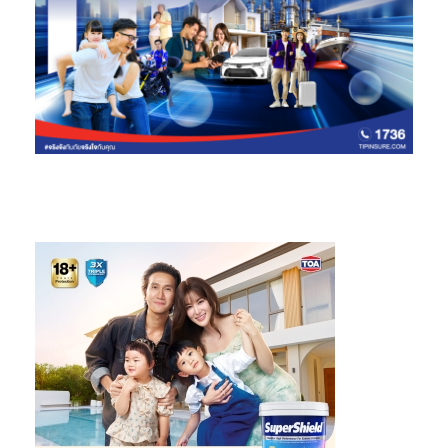
ต้องการและโอกาสต่างๆ เหล่านี้ในประเทศอินโดนีเซีย ทราเวลโลก้าจะ
นำความสามารถอันแข็งแกร่งของเราในการวิเคราะห์และประมวลผล
การติดตามพฤติกรรมของผู้บริโภคมาใช้ประโยชน์เพื่อพัฒนา
ผลิตภัณฑ์ด้านการเงินสำหรับลูกค้าแต่ละรายเพื่อให้ลูกค้าสามารถเข้า
ถึงการให้บริการทางการเงิน เพื่อจะได้มีโอกาสสัมผัสกับประการณ์และ
การท่องเที่ยว
ทราเวลโลก้า เริ่มเข้ามามีบทบาทในการให้บริการทางการเงินแก่ลูกค้า
หลังจากที่เราได้วิเคราะห์และเห็นความต้องการของผู้บริโภคที่ต้องการ
เข้าถึงผลิตภัณฑ์ทางการเงินเพื่อส่งเสริมการท่องเที่ยวและการพัก
ผ่อน เราจึงได้พัฒนาบริการเพื่อตอบโจทย์ของผู้บริโภคในเวลาต่อมา
ในปี 2018 ทราเวลโลก้า เริ่มให้บริการ “Buy Now Pay Later (BNPL)”
ในประเทศอินโดนีเซีย และได้พัฒนาผลิตภัณฑ์อื่นๆ เพิ่มเติมอีกในภาย
หลัง รวมทั้ง Paylater Credit Card เพื่อตอบสนองความต้องการของ
ผู้ใช้งานเพื่อให้ผู้ใช้งานมีโอกาสท่องเที่ยวและเข้าถึงบริการด้านไลฟ์
สไตล์อื่นๆ ทราเวลโลก้า หวังเป็นอย่างยิ่งที่จะใช้โอกาสนี้ในการพัฒนา
ผลิตภัณฑ์รูปแบบใหม่ๆ เพื่อตอบสนองความต้องการของผู้บริโภค
เพื่อให้ผู้บริโภคเข้าถึงการท่องเที่ยวและไลฟ์สไตล์ได้ง่ายยิ่งขึ้นผ่าน
การให้บริการทางการเงินของเรา