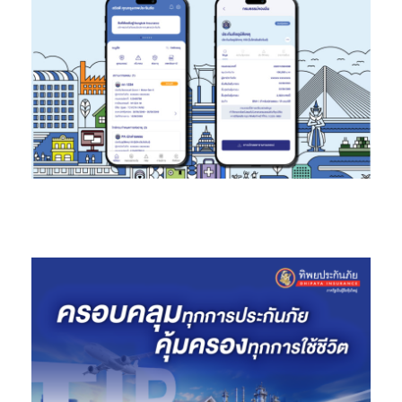
มร.ซีซาร์ อินทรา ประธาน ทราเวลโลก้า กรุ๊ป (
Mr. Caesar Indra
President of Traveloka Group)
กล่าวว่า เรามีความยินดีเป็นอย่าง
ยิ่งที่ได้ร่วมเป็นพันธมิตรกับ SCB 10X เพื่อจัดตั้งบริษัทร่วมทุนแห่งแรก
พร้อมไปกับการเติบโตของธุรกิจฟินเทค (Fintech) โดย SCB 10X
และธนาคารไทยพาณิชย์เป็นสถาบันการเงินชั้นนำที่มีประสบการณ์
และความเชี่ยวชาญในการให้บริการทางการเงิน มีชื่อเสียงทั่วประเทศ
และมีฐานลูกค้าจำนวนมาก รวมทั้งยังมีเป้าหมายในการพัฒนาขีด
ความสามารถในการพัฒนาและสร้างผลิตภัณฑ์ใหม่เพื่อรองรับความ
ต้องการของผู้บริโภคในประเทศไทย ทราเวลโลก้า มีความมั่นใจเป็น
อย่างยิ่งว่า การเข้าร่วมเป็นพันธมิตรทางธุรกิจในครั้งนี้จะส่งเสริมให้
เกิดการพัฒนาผลิตภัณฑ์ทางการเงินและบริการทางการเงินตามความ
ต้องการของผู้บริโภคในประเทศไทย
ทราเวลโลก้า เชื่อมั่นว่า เราจะมีโอกาสพัฒนาผลิตภัณฑ์ต่างๆ เพื่อผู้
บริโภคในประเทศไทยได้อย่างแน่นอน แม้ว่าตามสถิติแล้ว ใน
ประเทศไทยจะมีผู้ถือบัตรเครดิตเพียงร้อยละ 30 แต่เราเห็นถึงความ
ต้องการของผู้บริโภคในประเทศไทยเช่นเดียวกับที่เรามองเห็นความ