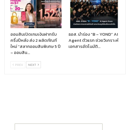
10X เพื่อพัฒนาขีดความสามารถในการเป็นผู้นำด้านการลงทุนในระดับ
ภูมิภาค กลยุทธ์ในก้าวนี้ของเราแสดงให้เห็นว่า บริษัทมีพันธสัญญาที่
จะพัฒนานวัตกรรมที่เพิ่มขีดความสามารถและทำให้บริษัทเติบโตต่อไป
ประกอบกับ SCB 10X เข้าใจและเชื่อมั่นว่า ธุรกิจด้านการท่องเที่ยวและ
ธุรกิจบริการเป็นอุตสาหกรรมที่ช่วยกระตุ้นเศรษฐกิจของประเทศ ไม่
ออมสินเปิดเกมเงินฝากรับ
ธอส. นำร่อง “B – YOND” AI
ว่าก่อนหรือหลังจากสถานการณ์โรคระบาดโควิด-19 SCB 10X จึงมี
ครึ่งปีหลัง ส่ง 2 ผลิตภัณฑ์
Agent ตัวแรก ช่วยวิเคราะห์
ความยินดีเป็นอย่างยิ่งที่ได้ร่วมทุนกับทราเวลโลก้า ซึ่งเป็น Unicorn
ใหม่ “สลากออมสินพิเศษ 5 ปี
เอกสารอัตโนมัติ…
ระดับสากล และเป็นผู้นำในการให้บริการแพลตฟอร์มด้านการท่อง
– ออมสิน…
เที่ยวและไลฟ์สไตล์ ซึ่งมีผู้ใช้งานแพลตฟอร์มประมาณ 40 ล้านคนใน
ภูมิภาค SCB 10X หวังเป็นอย่างยิ่งว่า จะได้เป็นส่วนหนึ่งในการสร้าง
PREV
NEXT
ระบบ ecosystem เพื่อรองรับนวัตกรรมทางเทคโนโลยีในรูปแบบ
ดิจิทัลเพื่อพัฒนาการทำงานและไลฟ์สไลต์ในอนาคต
“SCB 10X และ ทราเวลโลก้า ได้ผนึกกำลังเป็นพันธมิตรทางธุรกิจและ
ร่วมกันจัดตั้งบริษัทร่วมทุนใหม่ภายใต้ชื่อเทร็กซ์ เวนเจอร์ส “TREX
Ventures” เพื่อนำเอาความสามารถอันแข็งแกร่งของทั้งสองบริษัทมา
ร่วมกันพัฒนานวัตกรรมด้านผลิตภัณฑ์และบริการทางการเงินเพื่อตอบ
โจทย์ความต้องการและไลฟ์สไตล์ ของกลุ่มนักท่องเที่ยวยุคใหม่และกลุ่ม
ลูกค้าผลิตภัณฑ์และบริการด้านไลฟ์สไตล์ในประเทศไทย โดยการร่วมทุน