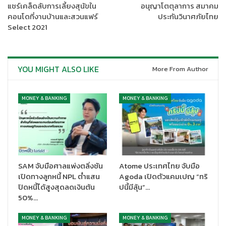
ในประเทศไทย
แชร์เคล็ดลับการเลี้ยงสุนัขใน
อนุญาโตตุลาการ สมาคม
คอนโดที่งานบ้านและสวนแฟร์
ประกันวินาศภัยไทย
Select 2021
YOU MIGHT ALSO LIKE
More From Author
MONEY & BANKING
MONEY & BANKING
SAM จับมือศาลแพ่งตลิ่งชัน
Atome ประเทศไทย จับมือ
เปิดทางลูกหนี้ NPL ต่ำแสน
Agoda เปิดตัวแคมเปญ “ทริ
นางปิติพร พนาภัทร์
Chief Business Development and
ปิดหนี้ได้สูงสุดลดเงินต้น
ปนี้มีลุ้น”…
Financial Officer
บริษัท เอสซีบี เท็นเอกซ์ จำกัด
เปิดเผยว่า SCB
50%…
10X เลือกสรรบริษัทเทคโนโลยีและสตาร์ทอัพที่น่าสนใจทั่วโลกเพื่อ
เป็นพันธมิตรร่วมกับบริษัท ซึ่งเป็นส่วนหนึ่งของวิสัยทัศน์ของ SCB
MONEY & BANKING
MONEY & BANKING