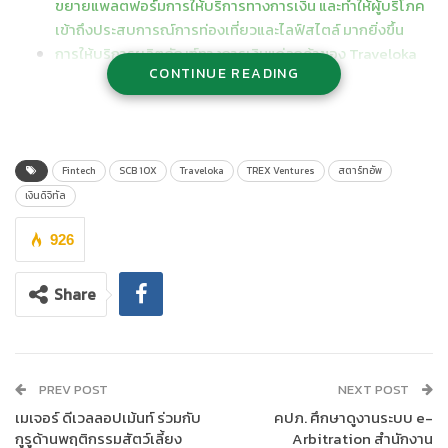
ขยายแพลตฟอร์มการให้บริการทางการเงิน และทำให้ผู้บริโภค
เข้าถึงประสบการณ์การท่องเที่ยวและไลฟ์สไตล์ มากยิ่งขึ้น
การให้บริการผลิตภัณฑ์ทางการเงินแก่ลูกค้าของ Traveloka
CONTINUE READING
และลูกค้าของกลุ่มธนาคารไทยพาณิชย์จะดำเนินการผ่าน
แพลตฟอร์ม Traveloka โดยรายละเอียดจะได้ประชาสัมพันธ์ให้
ทราบต่อไป
เอสซีบี เท็นเอกซ์ (
SCB
10
X)
บริษัทในกลุ่มของธนาคารไทยพาณิชย์
Fintech
SCB 10X
Traveloka
TREX Ventures
สตาร์ทอัพ
เดินหน้าลงทุนและร่วมเป็นพันธมิตรกับบริษัทเทคโนโลยีและสตาร์ทอัพ
เงินดิจิทัล
ที่น่าสนใจทั่วโลก เพื่อพิชิตภารกิจสำคัญ
“
Moonshot Mission”
และ
ในวันนี้ SCB 10X ประกาศร่วมทุน
กับทราเวลโลก้า (
Traveloka)
ผู้นำ
926
ด้านการให้บริการแพลตฟอร์มในภูมิภาคเอเชียตะวันออกเฉียงใต้ ที่มุ่ง
เน้นให้บริการด้านการท่องเที่ยว บริการไลฟ์สไลต์ด้านอื่นๆ และบริการ
Share
ทางการเงิน ตามวัตถุประสงค์ของภารกิจดังกล่าว โดยร่วมกันจัดตั้ง
เท
ร็กซ์ เวนเจอร์ส (
TREX Ventures)
ถือเป็นบริษัทร่วมทุนแรกของ
ทราเวลโลก้า มุ่งเน้นการให้บริการทางการเงินในรูปแบบดิจิทัลแก่ผู้
บริโภค โดยเทร็กซ์ เวนเจอร์ส จะใช้ประโยชน์จากการเชื่อมต่อกับ
PREV POST
NEXT POST
แพลตฟอร์มต่างๆ และความสามารถทางการให้บริการด้านดิจิทัลของ
เมเจอร์ ดีเวลลอปเม้นท์ ร่วมกับ
คปภ. ศึกษาดูงานระบบ e-
ทราเวลโลก้า เพื่อเสนอผลิตภัณฑ์ด้านการเงินรูปแบบใหม่แก่ผู้บริโภค
กูรูด้านพฤติกรรมสัตว์เลี้ยง
Arbitration สำนักงาน