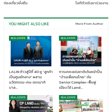
งามวงศ์วาน เขตหลักสี่ ราคาเริ่มต้น 108.39 ล้านบาท เป็นต้น
ท่องเที่ยวยั่งยืน
ไอทีตัวจริงมาร่วมงาน
ทั้งนี้
ผู้ที่สนใจเข้าร่วมประมูลจะต้องลงทะเบียนล่วงหน้าและยื่นซอง
ประมูลพร้อมเอกสารประกอบการประมูลผ่านช่องทางไปรษณีย์ด่วน
YOU MIGHT ALSO LIKE
พิเศษ (
EMS) ภายในวันที่ 22 เมษายน 2564
สำหรับช่วงสถานการณ์
More From Author
โควิด-19 SAM ตระหนักถึงสวัสดิภาพและความปลอดภัยของลูกค้า
และผู้เกี่ยวข้องทุกคนเป็นสำคัญ จึงจัดการถ่ายทอดสด (live) งาน
REAL ESTATE
REAL ESTATE
ประมูลผ่านช่องทาง Facebook เพื่ออำนวยความสะดวกให้แก่ลูกค้าได้
รับชมตลอดงานพร้อมประกาศผลผู้ชนะการประมูล เริ่มตั้งแต่เวลา
10.00 น. เป็นต้นไป
สอบถามรายละเอียดได้ที่ Call Center 02-686-1888 และดูราย
ละเอียดทรัพย์สินได้ทางเว็บไซต์ที่ www.sam.or.th รวมทั้งช่องทาง
LALIN ก้าวสู่ปีที่ 40 ชู “ลูกค้า
การเคหะแห่งชาติเดินหน้าปั้น
ออนไลน์ที่หลากหลายและสะดวกรวดเร็ว ทั้งแอปพลิเคชัน SAM NPA
เป็นศูนย์กลาง” ผสาน
“บ้านเพื่อคนไทย” ดัน
ในระบบ Android และ IOS หรือแอด ID Line @Samline ติดตาม
นวัตกรรม-คน-ธรรมาภิ
Senior Complex–ฟื้นฟู
บาล…
เมือง ใช้ Land…
Facebook Fanpage ทรัพย์มือสองต้อง SAM หรือ SAM NPA
Channel บน YouTube และ @SAM_NPA บน Twitter เพื่อติดตาม
REAL ESTATE
REAL ESTATE
ข้อมูลข่าวสารดี ๆ จาก SAM 24 ชั่วโมง