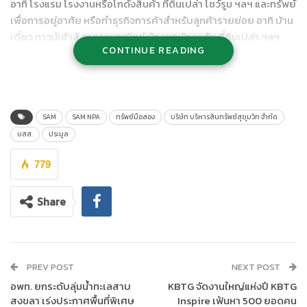
อาทิ โรงแรม โรงงานหรือโกดังสินค้า ที่ดินเปล่า โชว์รูม ฯลฯ และทรัพย์
เพื่อการอยู่อาศัย หรือทำธุรกิจการค้าสำหรับลูกค้ารายย่อย อาทิ บ้าน
เดี่ยว ทาวน์เฮ้าส์ อาคารพาณิชย์ ห้องชุดพักอาศัย ที่ดินเปล่า ฯลฯ
CONTINUE READING
รวมมูลค่าทั้งสิ้นประมาณ 1,200 ล้านบาท กำหนดจัดงานประมูลใน วัน
ศุกร์ที่ 30 เมษายน 2564 ณ สำนักงานใหญ่ของ SAM อาคารซันทาว
เวอร์ส บี ชั้น 24 ถ.วิภาวดีรังสิต
ตัวอย่างทรัพย์เด่นเพื่อการลงทุน อาทิ โรงงาน เนื้อที่ 1 ไร่เศษ ซ.ลาซาล
SAM
SAM NPA
ทรัพย์มือสอง
บริษัท บริหารสินทรัพย์สุขุมวิท จำกัด
(สุขุมวิท 105) เขตพระโขนง ใจกลางย่านธุรกิจ ใกล้ศูนย์การค้า โรง
บสส.
ประมูล
พยาบาลและโรงเรียน ราคาเริ่มต้น 27.72 ล้านบาท และโรงงาน เนื้อที่
65 ไร่ 2 งานเศษ จ.ปราจีนบุรี ใกล้ อบต. เขาไม้แก้ว สถานีอนามัย ตลาด
779
ริมน้ำ ภายในประกอบด้วยอาคารต่าง ๆ ทั้งโรงงานพร้อมสำนักงาน
โรงจอดรถ บ้านพักอาศัย ฯลฯ ราคาเริ่มต้น 22.68 ล้านบาท ที่ดินเปล่า
Share
เนื้อที่ 4 ไร่เศษ ย่านตลาดขวัญ ใจกลางเมืองนนทบุรี ทำเลดี ติดคลอง
บางซื่อ เดินทางสะดวก อยู่บนแนวรถไฟฟ้าสถานีกระทรวงสาธารณสุข
ราคาเริ่มต้น 103.49 ล้านบาท โรงแรมสูง 7 ชั้น เนื้อที่ 3 งานเศษ จำนวน
100 ห้อง ย่านพัทยากลาง ตั้งอยู่ในเขตส่งเสริมโครงการรถไฟ
PREV POST
NEXT POST
ความเร็วสูงเชื่อม 3 สนามบิน อ.บางละมุง จ.ชลบุรี ราคาเริ่มต้น 85.88
อพท. ยกระดับลุ่มน้ำทะเลสาบ
KBTG จัดงานใหญ่แห่งปี KBTG
ล้านบาท นอกจากนี้ ยังมี บ้านหรูหลังใหญ่ เนื้อที่ 5 ไร่ 1 งานเศษ ย่าน
สงขลา เร่งประกาศพื้นที่พิเศษ
Inspire เฟ้นหา 500 ยอดคน