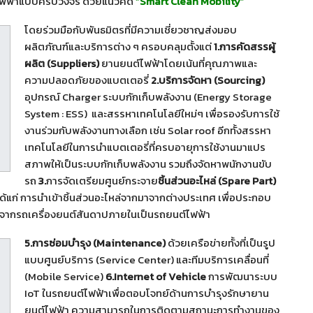
ไฟฟ้าแบบครบวงจร ด้วยแนวคิด
“
Smart Clean Mobility
”
โดยร่วมมือกับพันธมิตรที่มีความเชี่ยวชาญส่งมอบ
ผลิตภัณฑ์และบริการต่าง ๆ ครอบคลุมตั้งแต่
1.การคัดสรรผู้
ผลิต (Suppliers)
ยานยนต์ไฟฟ้าโดยเน้นที่คุณภาพและ
ความปลอดภัยของแบตเตอรี่
2.บริการจัดหา (Sourcing)
อุปกรณ์ Charger ระบบกักเก็บพลังงาน (Energy Storage
System : ESS) และสรรหาเทคโนโลยีใหม่ๆ เพื่อรองรับการใช้
งานร่วมกับพลังงานทางเลือก เช่น Solar roof อีกทั้งสรรหา
เทคโนโลยีในการนำแบตเตอรี่ที่ครบอายุการใช้งานมาแปร
สภาพให้เป็นระบบกักเก็บพลังงาน รวมถึงจัดหาพนักงานขับ
รถ
3.
การจัดเตรียมศูนย์กระจาย
ชิ้นส่วนอะไหล่
(
Spare Part)
ด้แก่ การนำเข้าชิ้นส่วนอะไหล่จากมาจากต่างประเทศ เพื่อประกอบ
จากรถเครื่องยนต์สันดาปภายในเป็นรถยนต์ไฟฟ้า
5.การซ่อมบำรุง (Maintenance)
ด้วยเครือข่ายทั้งที่เป็นรูป
แบบศูนย์บริการ (Service Center) และทีมบริการเคลื่อนที่
(Mobile Service)
6.Internet of Vehicle
การพัฒนาระบบ
IoT ในรถยนต์ไฟฟ้าเพื่อตอบโจทย์ด้านการบำรุงรักษายาน
ยนต์ไฟฟ้า ความสามารถในการติดตามสถานะการทำงานของ