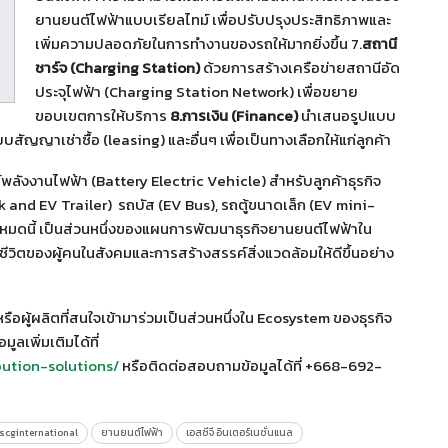
ยานยนต์ไฟฟ้าแบบเรียลไทม์ เพื่อปรับปรุงประสิทธิภาพและ
เพิ่มความปลอดภัยในการทำงานของรถให้มากยิ่งขึ้น 7.
สถานี
ชาร์จ (
Charging Station)
ด้วยการสร้างเครือข่ายสถานีอัด
ประจุไฟฟ้า (Charging Station Network) เพื่อขยาย
ขอบเขตการให้บริการ
8.การเงิน (Finance)
นำเสนอรูปแบบ
ัญญาเช่าซื้อ (leasing) และอื่นๆ เพื่อเป็นทางเลือกให้แก่ลูกค้า
ต์พลังงานไฟฟ้า (Battery Electric Vehicle) สำหรับลูกค้าธุรกิจ
k and EV Trailer) รถบัส (EV Bus), รถตู้ขนาดเล็ก (EV mini-
งหมดนี้ เป็นส่วนหนึ่งของแผนการพัฒนาธุรกิจยานยนต์ไฟฟ้าใน
ีวิตของผู้คนในสังคมและการสร้างสรรค์สิ่งแวดล้อมให้ดีขึ้นอย่าง
ือผู้ผลิตที่สนใจเข้ามาร่วมเป็นส่วนหนึ่งใน Ecosystem ของธุรกิจ
ลเพิ่มเติมได้ที่
bution-solutions/
หรือติดต่อสอบถามข้อมูลได้ที่ +668-692-
scginternational
ยานยนต์ไฟฟ้า
เอสซีจี อินเตอร์เนชั่นแนล