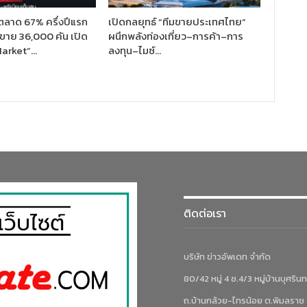
ตลาด 67% ครึ่งปีแรก
เปิดกลยุทธ์ “ทีมขายประเทศไทย”
ขาย 36,000 คัน เปิด
ผนึกพลังท่องเที่ยว–การค้า–การ
Market”…
ลงทุน–ไมซ์…
ติดต่อเรา
บริษัท ข่าวอัพเดท จำกัด
80/42 หมู่ 4 ซ.4/3 หมู่บ้านบุศรินท
ถ.บ้านกล้วย-ไทรน้อย ต.พิมลราช