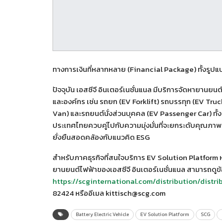
ทางการเงินที่หลากหลาย (Financial Package) ทั้งรูปแบบส
ปัจจุบัน เอสซีจี อินเตอร์เนชั่นแนล มีบริการจัดหายานยน
และองค์กร เช่น รถยก (EV Forklift) รถบรรทุก (EV Truc
Van) และรถยนต์นั่งส่วนบุคคล (EV Passenger Car) ทั้
ประเทศไทยควบคู่ไปกับความมุ่งมั่นที่จะยกระดับคุณภาพช
ยั่งยืนสอดคล้องกับแนวคิด ESG
สำหรับภาคธุรกิจที่สนใจบริการ EV Solution Platform หร
ยานยนต์ไฟฟ้าของเอสซีจี อินเตอร์เนชั่นแนล สามารถดูข้อมู
https://scginternational.com/distribution/distri
82424 หรืออีเมล kittisch@scg.com
Battery Electric Vehicle
EV Solution Platform
SCG