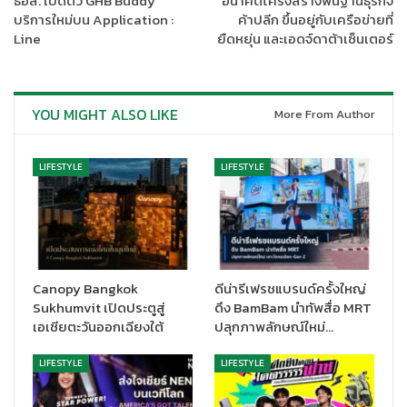
ธอส. เปิดตัว GHB Buddy
อนาคตโครงสร้างพื้นฐานธุรกิจ
บริการใหม่บน Application :
ค้าปลีก ขึ้นอยู่กับเครือข่ายที่
Line
ยืดหยุ่น และเอดจ์ดาต้าเซ็นเตอร์
YOU MIGHT ALSO LIKE
More From Author
LIFESTYLE
LIFESTYLE
Canopy Bangkok
ดีน่ารีเฟรชแบรนด์ครั้งใหญ่
Sukhumvit เปิดประตูสู่
ดึง BamBam นำทัพสื่อ MRT
เอเชียตะวันออกเฉียงใต้
ปลุกภาพลักษณ์ใหม่…
LIFESTYLE
LIFESTYLE
จัดโซนที่พักและที่นอนให้มีอากาศถ่ายเทได้ดี ในอุณหภูมิที่พอ
เหมาะ
การเลี้ยงสัตว์ในคอนโดมิเนียมนั้น หากเป็นสุนัขแนะนำให้