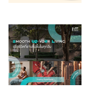
ข่าวสารกิจกรรมที่แอปพลิเคชัน Major lifescape และที่ Facebook :
MajorDevelopment/ Instagram : major.development หรือผ่าน
ช่องทาง LINE Official Account ที่ @majordevelopment ราย
ละเอียดสิทธิพิเศษเพิ่มเติม
https://www.major.co.th/th/majorlifescape/major-petscape