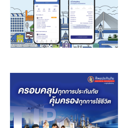
ควรฉีดวัคซีนป้องกันโรคพิษสุนัขบ้า
(Rabies)
ทั้งในสุนัขและ
แมว (มักระบาดในช่วงหน้าร้อน)
ในช่วงฤดูร้อน สิ่งที่น่ากังวล
สำหรับสัตว์เลี้ยงโดยเฉพาะสุนัขและแมว คือ การระบาดของ
โรคพิษสุนัขบ้า ซึ่งโรคนี้นับว่าอันตรายมาก เพราะสามารถ
ระบาดจากสัตว์มาสู่คน และอาจทำให้เสียชีวิตได้ ซึ่งก่อนที่จะเข้า
สู่ฤดูกาลนี้ เจ้าของสัตว์เลี้ยงส่วนใหญ่ควรนำสัตว์เลี้ยงไปฉีด
วัคซีนกับสัตวแพทย์ การฉีดวัคซีนลูกสุนัขและลูกแมวอายุ 17-
20 สัปดาห์ ต้องฉีดในขณะที่ร่างกายแข็งแรง ไม่เจ็บป่วยในช่วง
ที่รับวัคซีน
หากิจกรรมผ่อนคลายความเครียดและเติมเต็มความสุขแบบ
ง่ายๆ
แม้สัตว์เลี้ยงจะตัวเล็กแค่ไหนก็ยังคงต้องการการออก
กำลังกาย วิ่งเล่น พักผ่อน เพื่อช่วยให้สัตว์เลี้ยงคลาดเครียด
จากการอยู่ในพื้นที่จำกัด ฉะนั้นคอนโดมีเนียมที่มีส่วนกลางที่
ออกแบบให้เป็นพื้นที่ Pet Zone โดยเฉพาะจะช่วยเพิ่มพื้นที่