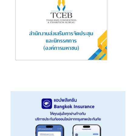
ประจำ
หน้าร้อนเป็นช่วงที่ต้องใส่ใจดูแลความสะอาดของสัตว์
เลี้ยงมากเป็นพิเศษ เพราะหากไม่ดูแลเรื่องความสะอาดก็อาจ
เกิดปัญหาผิวหนังต่างๆ ได้ หรือน้องแมวที่มีอาการคันก็อาจจะ
แทะขาตัวเอง ดึงขนจนหลุดเป็นหย่อมๆ นั่นคือการที่เขา
แสดงออกเพื่อบรรเทาความเครียดวิธีหนึ่ง หากเจ้าของไปขัด
ขวาง ทำโทษ ดุเขา หรือใส่คอลลาร์กันเลียให้นั่นคือการแก้ไขที่
ผิดจุด สิ่งที่อาจเกิดขึ้นคือการมีพฤติกรรมก้าวร้าวขึ้น ฉะนั้นควร
แก้ที่ต้นเหตุด้วยการดูแลความสะอาดนั่นเอง
เกร็ดความรู้
:
สุนัข
ในหน้าร้อนควรอาบน้ำให้ค่อนข้างบ่อย โดยทั่วไป
สัปดาห์ละ 1 – 2 ครั้ง
แมว
ช่วงฤดูร้อนควรอาบน้ำเดือนละครั้ง โดย
เลือกแชมพูอาบน้ำที่เหมาะสม ไม่ทำให้ผิวหนังแห้ง และที่สำคัญอย่าลืม
เป่าขนให้แห้งสนิท เพื่อป้องกันการอับชื้นอันจะนำมาซึ่งโรคผิวหนัง
ต่างๆ