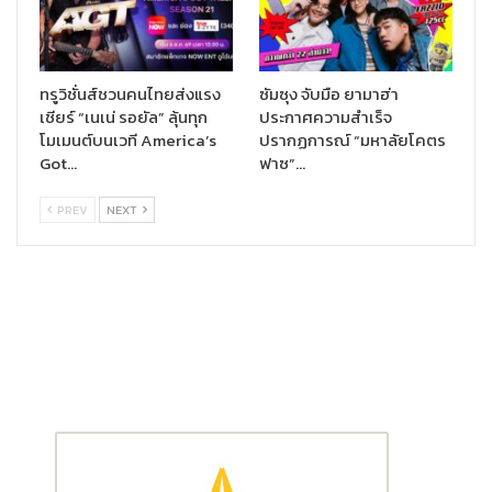
เลี้ยงสุนัขพันธุ์เล็กถึงพันธุ์กลาง เพื่อให้เหมาะสมกับพื้นที่ อยู่
แล้วสัตว์เลี้ยงไม่อึดอัด หากอยู่ในพื้นที่คับแคบเกินไป อากาศไม่
ถ่ายเทอาจจะเกิดปัญหาเกี่ยวกับการกินและการขับถ่าย เช่น
ทรูวิชั่นส์ชวนคนไทยส่งแรง
ซัมซุง จับมือ ยามาฮ่า
เบื่ออาหาร อาเจียน ท้องเสีย มักมาจากปัญหาความเครียดใน
เชียร์ “เนเน่ รอยัล” ลุ้นทุก
ประกาศความสำเร็จ
สิ่งแวดล้อมที่พวกเขาอยู่ นอกจากนี้ ควรหามุมสำหรับวางที่นอน
โมเมนต์บนเวที America’s
ปรากฏการณ์ “มหาลัยโคตร
ให้สัตว์เลี้ยงที่มีอากาศถ่ายเทสะดวก หากเลี้ยงสุนัข หรือแมว
Got…
ฟาซ”…
สายพันธุ์ที่มีขนหนา ควรให้อยู่ในห้องแอร์เพื่อลดโอกาสที่จะเกิด
ภาวะโรคลมแดด (โรคฮีทสโตรก)
PREV
NEXT
หมั่นดูแลความสะอาดของขนและผิวหนังของสัตว์เลี้ยงเป็น