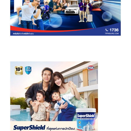
กิจกรรมให้สัตว์เลี้ยงได้ปลดปล่อยพลังงาน และเป็นการออก
กำลังกายไปในตัว ซึ่งนอกจากจะดีต่อสุขภาพร่างกายแล้วยัง
ช่วยให้สัตว์เลี้ยงไม่เกิดความเครียดสะสมที่จะส่งผลต่อการ
แสดงพฤติกรรมที่ไม่พึงประสงค์ด้วย
สำหรับลูกบ้านโครงการในเครือ
เมเจอร์ ดีเวลลอปเม้นท์
จะได้รับสิทธิ์
การดูแลเป็นพิเศษเพื่อส่งเสริมคุณภาพชีวิตของสัตว์เลี้ยงใน
คอนโดมิเนียม โดยผู้เชี่ยวชาญจากโรงพยาบาลสัตว์ทองหล่อ ผ่าน
Major Exclusive Club เช่น จัดให้มีการพบกับสัตวแพทย์เพื่อตรวจ
สุขภาพสัตว์เลี้ยง, ห้องฉุกเฉินสำหรับรักษาสัตว์เลี้ยง, มี Pet taxi เพื่อ
รับส่งสัตว์เลี้ยงไปฝากเลี้ยงที่โรงพยาบาลสัตว์ รวมถึงช่วยอำนวย
ความสะดวกในการจัดหาบุคลากรสำหรับการฝึกสัตว์เลี้ยงเพื่อให้สัตว์
เลี้ยงสามารถอยู่ร่วมกันภายในคอนโดมีเนียมได้อย่างมีความสุข
หมายเหตุ
:
ข้อมูลอ้างอิงจาก
สพ.ญ. อรประวีณ ตั้งธนศิริกุล
สัตวแพทย์ประจำโรงพยาบาลสัตว์ทองหล่อ
สามารถสอบถามรายละเอียดเพิ่มเติมได้ที่ www.major.co.th หรือ
Major Development Contact Center 02-116-1111 พร้อมติดตาม