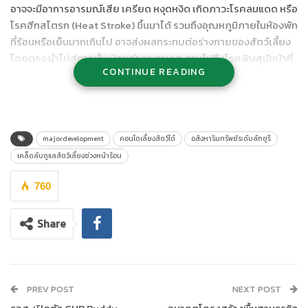
อาจจะมีอาการอารมณ์เสีย เครียด หงุดหงิด เกิดภาวะโรคลมแดด หรือ
โรคฮีทสโตรก (Heat Stroke) ขึ้นมาได้ รวมถึงอุณหภูมิภายในห้องพัก
ที่ร้อนหรือเย็นมากเกินไป อาจส่งผลกระทบต่อร่างกายของสัตว์เลี้ยง
โดยตรง นำไปสู่การเจ็บป่วยต่างๆ ตามมา ลามไปถึงโรคพิษสุนัขบ้าที่
CONTINUE READING
มักพบการระบาดในช่วงฤดูร้อน ปัญหาเหล่านี้ล้วนทำให้คนรักสัตว์ต่าง
รู้สึกกังวลใจเป็นอย่างมาก
เมเจอร์ ดีเวลลอปเม้นท์
ในฐานะผู้พัฒนาอสังหาริมทรัพย์ระดับลักซูรีที่
เข้าใจไลฟ์สไตล์คนรุ่นใหม่กับการเลี้ยงสัตว์ในคอนโดมิเนียม และเป็น
majordevelopment
คอนโดเลี้ยงสัตว์ได้
อสังหาริมทรัพย์ระดับลักซูรี
ผู้นำด้าน Pet-Friendly Residences ได้รวบรวมเกร็ดความรู้จากทั้ง
เคล็ดลับดูแลสัตว์เลี้ยงช่วงหน้าร้อน
ลูกบ้านที่เลี้ยงสัตว์บนคอนโดมิเนียมและจากสัตวแพทย์โรงพยาบาล
สัตว์ทองหล่อ มาแบ่งปันเคล็ดลับดีๆ ที่จะช่วยยกระดับคุณภาพชีวิต
760
ของผู้อยู่อาศัยและสัตว์เลี้ยงแสนรักให้สามารถอยู่ร่วมกันได้อย่างมี
ความสุขในช่วงฤดูร้อนนี้ โดยมี
4 วิธีง่ายๆ ในการดูแลน้องหมาน้อง
Share
แมวในคอนโดช่วงหน้าร้อนให้มีสุขภาพกายและสุขภาพจิตที่ดี
ประกอบ
ด้วย
PREV POST
NEXT POST