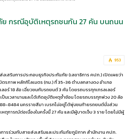
นภัย กรณีอุบัติเหตุรถชนกัน 27 คัน บนถนน
953
เสริมการประกอบธุรกิจประกันภัย (เลขาธิการ คปภ.) เปิดเผยว่า
นมิตรภาพ หลักกิโลเมตร (กม.) ที่ 35-36 ตำบลกลางดง อำเภอ
ลอร์ 18 ล้อ เฉี่ยวชนกับรถยนต์ 3 คัน โดยรถบรรทุกเทรลเลอร์
นเวลานานและได้เกิดอุบัติเหตุซ้ำซ้อน โดยรถบรรทุกพ่วง 20 ล้อ
8-8484 นครราชสีมา เบรกไม่อยู่ได้พุ่งชนท้ายรถยนต์นั่งส่วน
ุการณ์ต่อเนื่องในครั้งนี้ 27 คัน และมีผู้บาดเจ็บ 3 ราย โดยไม่มีผู้
รณาการร่วมกับสายส่งเสริมและประกันภัยภูมิภาค สำนักงาน คปภ.