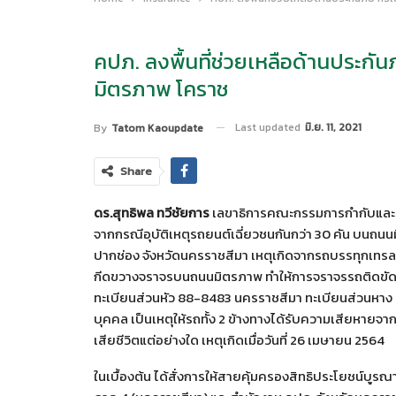
คปภ. ลงพื้นที่ช่วยเหลือด้านประกั
มิตรภาพ โคราช
Last updated
มิ.ย. 11, 2021
By
Tatom Kaoupdate
Share
ดร.สุทธิพล ทวีชัยการ
เลขาธิการคณะกรรมการกำกับและส่ง
จากกรณีอุบัติเหตุรถยนต์เฉี่ยวชนกันกว่า 30 คัน บนถน
ปากช่อง จังหวัดนครราชสีมา เหตุเกิดจากรถบรรทุกเทรลเ
กีดขวางจราจรบนถนนมิตรภาพ ทำให้การจราจรรถติดขัดเป็
ทะเบียนส่วนหัว 88-8483 นครราชสีมา ทะเบียนส่วนหาง 8
บุคคล เป็นเหตุให้รถทั้ง 2 ข้างทางได้รับความเสียหายจากเหต
เสียชีวิตแต่อย่างใด เหตุเกิดเมื่อวันที่ 26 เมษายน 2564
ในเบื้องต้น ได้สั่งการให้สายคุ้มครองสิทธิประโยชน์บู