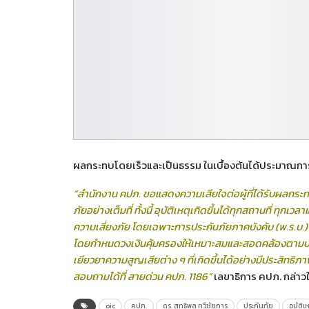
ผลกระทบโดยเร็วและเป็นธรรม ในเบื้องต้นได้ประมาณการคว
“สำนักงาน คปภ. ขอแสดงความเสียใจต่อผู้ที่ได้รับผลกระทบ
ภัยอย่างเต็มที่ ทั้งนี้ อุบัติเหตุเกิดขึ้นได้ทุกสถานที่ ท
ความเสี่ยงภัย โดยเฉพาะการประกันภัยภาคบังคับ (พ.ร.บ.)
โดยกำหนดวงเงินคุ้มครองให้เหมาะสมและสอดคล้องตามประ
เยียวยาความสูญเสียต่าง ๆ ที่เกิดขึ้นได้อย่างมีประสิทธ
สอบถามได้ที่ สายด่วน คปภ. 1186”
เลขาธิการ คปภ. กล่า
oic
คปภ.
ดร. สุทธิพล ทวีชัยการ
ประกันภัย
อุบัติ