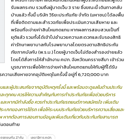
รับผลกระทบ รวมถึงผู้บาดเจ็บ 3 ราย ซึ่งขณะนี้ เดินทางกลับ
บ้านแล้ว ทั้งนี้ บริษัท วิริยะประกันภัย จำกัด (มหาชน) ได้ลงพื้น
ที่เพื่อติดตามและสำรวจภัยเพื่อประเมินความเสียหาย และ
พร้อมที่จะจ่ายค่าสินไหมทดแทน หากผลการสอบสวนเป็นที่
ยุติแล้ว รวมทั้งได้เข้าไปอำนวยความสะดวกและรับรองสิทธิ
ค่ารักษาพยาบาลกับโรงพยาบาลโดยตรงตามสิทธิประกัน
ภัยภาคบังคับ (พ.ร.บ.) โดยผู้บาดเจ็บไม่ต้องสำรองจ่ายแล้ว
โดยได้สั่งการให้สำนักงาน คปภ. จังหวัดนครราชสีมา เข้าร่วม
บูรณาการเพื่อให้การจ่ายค่าสินไหมทดแทนให้กับผู้ที่ได้รับ
ามเสียหายจากอุบัติเหตุในครั้งนี้ อยู่ที่ 6,720,000 บาท
และผู้ประสบภัยจากอุบัติเหตุครั้งนี้ และพร้อมจะดูแลในด้านประกัน
ุกเวลาและทุกคน ควรให้ความสำคัญกับการทำประกันภัยเพื่อช่วยบริหาร
 และหากมีกำลังซื้อ ควรทำประกันภัยรถยนต์ภาคสมัครใจ เพิ่มเติม
เภทของการใช้รถ เพื่อให้ระบบประกันภัยช่วยบริหารความเสี่ยงและ
ิภาพ หากต้องการสอบถามข้อมูลเพิ่มเติมเกี่ยวกับประกันภัยสามารถ
วในตอนท้าย
เหตุรถชนกัน 27 คัน
เลขาธิการ คปภ.