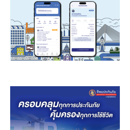
ใช้วัสดุที่สามารถนำมารีไซเคิลได้ 100% แล้ว เรามีแผนที่จะวาง คิว อาร์
โค้ด (QR Code) ที่แสดงจุดคืนบรรจุภัณฑ์ (Drop off) ในทุก ๆ
ผลิตภัณฑ์ของเครื่องดื่มตราช้าง ในส่วนของความคาดหวัง แน่นอนว่า
เราต้องการเห็นความเปลี่ยนแปลงพฤติกรรมการใช้ และคัดแยกขยะ
ของกลุ่มลูกค้า (End Consumer) ซึ่งหลังจากที่ได้เริ่มโครงการนี้ไปใน
ช่วงกลางเดือนเมษายนที่ผ่านมา ได้รับกระแสที่ดีจากกลุ่มผู้บริโภคที่
ชื่นชอบในรูปลักษณ์ใหม่ของบรรจุภัณฑ์ที่ดูพรีเมียมมากขึ้น แถมมี
ความพิเศษ คือ สามารถนำกลับมารีไซเคิลได้ 100% ซึ่งโดนใจกลุ่มคน
รักษ์สิ่งแวดล้อม โดยส่วนตัวเชื่อว่าในอนาคตโครงการนี้จะสามารถ
ดำเนินต่อไปอย่างยั่งยืนจนเห็นผลมากขึ้น ทั้งนี้ผลลัพธ์ดังกล่าวนั้น
ต้องอาศัยความร่วมมือจากทุกภาคส่วน ทั้งภาครัฐ ธุรกิจขนาดใหญ่
ไปจนถึง ธุรกิจขนาดเล็ก หรือ SME ทั่วประเทศ โดยแนวคิดเรื่องความ
ยั่งยืนไม่ควรเป็นเพียงแค่เทรนด์ในสังคม หรืออยู่ในความรับผิดชอบ
ของคนเฉพาะกลุ่มเท่านั้น แต่ควรเป็นหนึ่งในเป้าหมายของทุก ๆ
องค์กร เหมือนเป็นอีกหนึ่ง New normal ที่ทุกคนควรเปลี่ยนแปลง
พฤติกรรม และทำมันอย่างยั่งยืนครับ”
“ช้างโคลด์ บรูว์” Recyclable Pack มีวางจำหน่ายแล้วในร้านสะดวก
ซื้อ (7-11) ทั่วประเทศ จำนวน 100,000 ชิ้น โดยลูกค้าสามารถนำบรรจุ