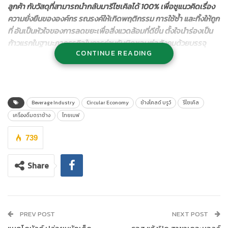
ลูกค้า กับวัสดุที่สามารถนำกลับมารีไซเคิลได้ 100% เพื่อชูแนวคิดเรื่อง
ความยั่งยืนขององค์กร รณรงค์ให้เกิดพฤติกรรม การใช้ซ้ำ และทิ้งให้ถูก
ที่ อันเป็นหัวใจของการลดขยะเพื่อสิ่งแวดล้อมที่ดีขึ้น ตั้งใจนำร่องเป็น
ก้าวแรกในฐานะภาคธุรกิจในการร่วมรับผิดชอบต่อสังคมด้วยบรรจุ
CONTINUE READING
ภัณฑ์ใหม่ ที่จะทำให้การรีไซเคิลเป็นเรื่องใกล้ตัว
เครื่องดื่มตราช้าง หนึ่งในผู้นำตลาดเครื่องดื่ม (Beverage Industry)
ให้ความสำคัญกับการดำเนินธุรกิจที่คำนึงถึงความรับผิดชอบต่อ
สังคม โดยยึดหลักแนวคิดเรื่องการพัฒนาที่ยั่งยืนตามแนวทางของ
Beverage Industry
Circular Economy
ช้างโคลด์ บรูว์
รีไซเคิล
“ไทยเบฟ” ทั้งด้านสิ่งแวดล้อม สังคม และเศรษฐกิจ พร้อมดำเนินการ
เครื่องดื่มตราช้าง
ไทยเบฟ
อย่างเป็นรูปธรรมผ่านแนวทางหลัก ดังกล่าว ได้แก่
739
การบริหารจัดการบรรจุภัณฑ์:
เพื่อลดปริมาณของเสียที่ต้องกำจัด
และการใช้ทรัพยากรอย่างมีประสิทธิภาพสูงสุด โดยไทยเบฟ และ
Share
บริษัทในเครือ จะใช้การใช้หลัก 3Rs ได้แก่ Reduce การลดการใช้
ทรัพยากรธรรมชาติ อาทิ ขวด PET กระป๋องอลูมิเนียม และยังช่วยลด
ภาวการณ์เกิดโลกร้อน หรือลดการปล่อยก๊าซเรือนกระจกของ
ผลิตภัณฑ์ที่ใช้กระบวนการย่อยตามเกณฑ์ที่กำหนด, Reuse การนำ
PREV POST
NEXT POST
กลับมาใช้ซ้ำ โดยนำบรรจุภัณฑ์หลังการบริโภคกลับมาใช้ซ้ำใน