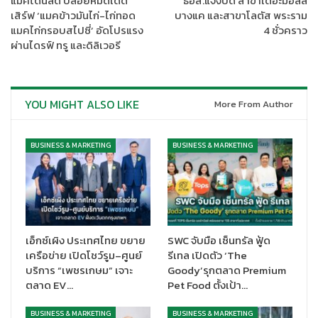
แมคโดนัลด์ ปล่อยหมัดเด็ด
ธอส.แจ้งปิด สาขาเดอะมอลล์
กระบวนการผลิต เช่น ขวดแก้ว ซึ่งในปีนี้ได้ตั้งเป้าไว้ 80% ของยอด
เสิร์ฟ ‘แมคข้าวมันไก่-ไก่ทอด
บางแค และสาขาโลตัส พระราม
ขายทั้งหมดที่จะนำกลับมาใช้ให้ได้มากที่สุด และ Recycle การนำบรรจุ
แมคไก่กรอบสไปซี่’ อัดโปรแรง
4 ชั่วคราว
ภัณฑ์หลังการบริโภคกลับมาใช้ใหม่ โดยนำมาเป็นวัตถุดิบในการผลิต
ผ่านไดรฟ์ ทรู และดิลิเวอรี
อาทิ ขวดแก้ว นำมาบดแล้วนำกลับมาใช้ใหม่, ขวดพลาสติกใส (ขวด
PET) นำมาแปรรูปเป็นเม็ดโพลีเอสเตอร์ผลิตเป็นเส้นใยถักทอเป็นผืน
ผ้า
YOU MIGHT ALSO LIKE
More From Author
BUSINESS & MARKETING
BUSINESS & MARKETING
เอ็กซ์เผิง ประเทศไทย ขยาย
SWC จับมือ เซ็นทรัล ฟู้ด
เครือข่าย เปิดโชว์รูม–ศูนย์
รีเทล เปิดตัว ‘The
บริการ “เพชรเกษม” เจาะ
Goody’รุกตลาด Premium
การให้ความสำคัญในการคัดแยกขยะ:
โดยนำหลักการเศรษฐกิจ
ตลาด EV…
Pet Food ตั้งเป้า…
หมุนเวียนมาประยุกต์ใช้ โดยเริ่มต้นจากภายในองค์กรของไทยเบฟ
และบริษัทในเครือ ให้พนักงานได้มีส่วนร่วมคัดแยกขยะในสำนักงาน
BUSINESS & MARKETING
BUSINESS & MARKETING