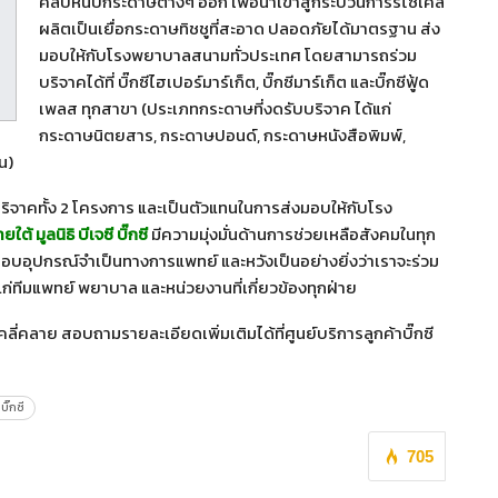
คลิปหนีบกระดาษต่างๆ ออก เพื่อนำเข้าสู่กระบวนการรีไซเคิล
ผลิตเป็นเยื่อกระดาษทิชชูที่สะอาด ปลอดภัยได้มาตรฐาน ส่ง
มอบให้กับโรงพยาบาลสนามทั่วประเทศ โดยสามารถร่วม
บริจาคได้ที่ บิ๊กซีไฮเปอร์มาร์เก็ต, บิ๊กซีมาร์เก็ต และบิ๊กซีฟู้ด
เพลส ทุกสาขา (ประเภทกระดาษที่งดรับบริจาค ได้แก่
กระดาษนิตยสาร, กระดาษปอนด์, กระดาษหนังสือพิมพ์,
น)
รบริจาคทั้ง 2 โครงการ และเป็นตัวแทนในการส่งมอบให้กับโรง
ายใต้ มูลนิธิ บีเจซี บิ๊กซี
มีความมุ่งมั่นด้านการช่วยเหลือสังคมในทุก
บอุปกรณ์จำเป็นทางการแพทย์ และหวังเป็นอย่างยิ่งว่าเราจะร่วม
ห้แก่ทีมแพทย์ พยาบาล และหน่วยงานที่เกี่ยวข้องทุกฝ่าย
คลี่คลาย สอบถามรายละเอียดเพิ่มเติมได้ที่ศูนย์บริการลูกค้าบิ๊กซี
 บิ๊กซี
705