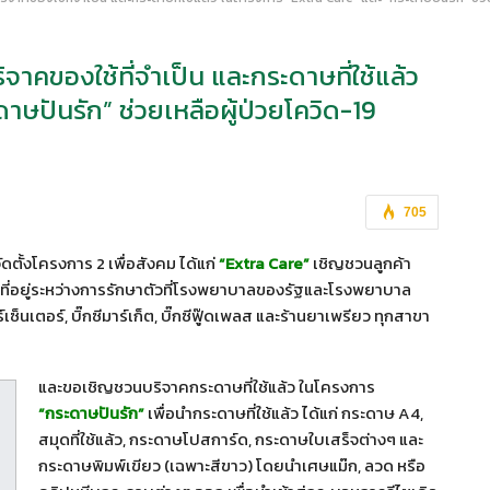
ริจาคของใช้ที่จำเป็น และกระดาษที่ใช้แล้ว
าษปันรัก” ช่วยเหลือผู้ป่วยโควิด-19
705
ตั้งโครงการ 2 เพื่อสังคม ได้แก่
“Extra Care”
เชิญชวนลูกค้า
-19 ที่อยู่ระหว่างการรักษาตัวที่โรงพยาบาลของรัฐและโรงพยาบาล
เซ็นเตอร์, บิ๊กซีมาร์เก็ต, บิ๊กซีฟู๊ดเพลส และร้านยาเพรียว ทุกสาขา
และขอเชิญชวนบริจาคกระดาษที่ใช้แล้ว ในโครงการ
“กระดาษปันรัก”
เพื่อนำกระดาษที่ใช้แล้ว ได้แก่ กระดาษ A4,
สมุดที่ใช้แล้ว, กระดาษโปสการ์ด, กระดาษใบเสร็จต่างๆ และ
กระดาษพิมพ์เขียว (เฉพาะสีขาว) โดยนำเศษแม๊ก, ลวด หรือ