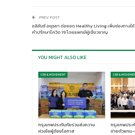
PREV POST
อลิอันซ์ อยุธยา ต่อยอด Healthy Living เพิ่มช่องทางให้
คำปรึกษาโควิด 19 โดยแพทย์ผู้เชี่ยวชาญ
YOU MIGHT ALSO LIKE
CSR & MOVEMENT
CSR & MOVEME
กรุงเทพประกันภัยร่วมส่งความ
กรุงเทพประกั
ห่วงใยผู้ด้อยโอกาส
ข่ายตัวแทน–