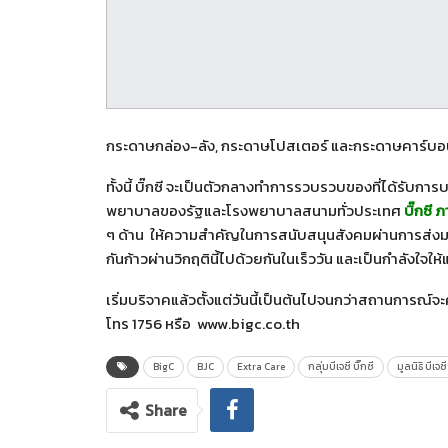
กระดาษกล่อง-ลัง, กระดาษโปสเตอร์ และกระดาษคาร์บอ
ทั้งนี้ บิ๊กซี จะเป็นตัวกลางทำการรวบรวบของที่ได้รับกา
พยาบาลของรัฐและโรงพยาบาลสนามทั่วประเทศ
บิ๊กซี ภ
ๆ ด้าน ให้ความสำคัญในการสนับสนุนสังคมผ่านการส่งมอ
กันก้าวผ่านวิกฤตินี้ไปด้วยกันในเร็ววัน และเป็นกำลังใจใ
เริ่มบริจาคแล้วตั้งแต่วันนี้เป็นต้นไปจนกว่าสถานการณ์จะ
โทร 1756 หรือ www.bigc.co.th
BigC
BJC
Extra Care
กลุ่มบีเจซี บิ๊กซี
มูลนิธิ บีเจซี
Share