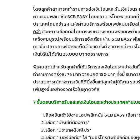
โดยลูกค้าสามารถทำรายการส่งเงินโอนและรับเงินโอนร
ผ่านแอปพลิเคชัน SCB EASY โดยธนาคารไทยพาณิชย์ทำหน้
ประเทศไทยกว่า 24 แห่งผ่านบริการพร้อมเพย์แบบเรียลไ
กว่า
ด้วยการเชื่อมต่อโดยตรงระหว่างระบบพร้อมเพย์ และระ
เสร็จสมบูรณ์ พร้อมบริการแจ้งเตือนผ่าน SCB EASY
คุ้ม
เท่านั้น ปลายทางรับเงินเต็มจำนวน ทั้งนี้ สามารถทำการโ
เงินได้ไม่ได้เกิน 25,000 บาทต่อรายการ
พิเศษสุด! สำหรับลูกค้าที่ใช้บริการส่งเงินโอนระหว่างว
ทำรายการครั้งละ 75 บาท จากปกติ 150 บาท ทั้งนี้ ธนาคาร
ประสบการณ์ทางการเงินที่ดียิ่งขึ้นแก่ลูกค้าผู้ใช้งาน 
เพิ่มสูงขึ้นอย่างรวดเร็วในยุคดิจิทัล
7 ขั้นตอน
บริการรับและส่งเงินโอนระหว่างประเทศผ่านเบอ
ล็อคอินเข้าใช้งานแอปพลิเคชัน SCB EASY เลือก “
เลือก “บัญชีที่ต้องการ”
เลือก “ประเทศสิงค์โปร”
เลือก “เบอร์มือถือ” ใส่ “เบอร์โทรศัพท์มือถือของผู้