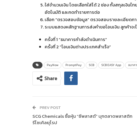
ใส่จำนวนเงิน โดยเลือกใส่ได้ 2 ช่อง ทั้งสกุลเง
อัตโนมัติ และกดทำรายการต่อ
เลือก “ตรวจสอบข้อมูล” ตรวจสอบรายละเอียดการโ
ระบบแสดงหลักฐานการส่งคำขอโอนเงิน ลูกค้าจะได
ครั้งที่ 1 “ธนาคารกำลังดำเนินการ”
ครั้งที่ 2 “โอนเงินต่างประเทศสำเร็จ”
PayNow
PromptPay
SCB
SCB EASY App
ธนาคา
Share
PREV POST
SCG Chemicals ซื้อหุ้น “ซีพลาสต์” บุกตลาดพลาสติก
รีไซเคิลยุโรป