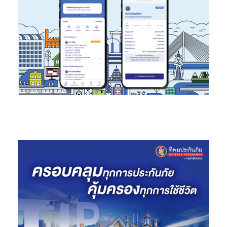
มือสนับสนุนการกระจายและฉีดวัคซีน (TEAM A: Distribution and
Logistics)
นอกจากบิ๊กซีแล้วนี้ยังมี
บริษัท เบอร์ลี่ ยุคเกอร์ จำกัด (มหาชน) หรือ บี
เจซี ที่ร่วมสู้ภายโควิดไปด้วยกัน รับหน้าที่เป็นทีมจัดหาวัคซีนเพิ่มเติม
(
Team D: Extra Vaccine Procurement)
เพื่อสนับสนุนการจัดเก็บ
วัคซีนในคลังสินค้าที่ได้รับการรับรองจาก GSDP สนับสนุนการกระจา
ยวัคซีน สำหรับการฉีดวัคซีนไปยังสถานที่ที่กำหนด เป็นตัวแทนใน
การนำเข้าวัคซีนที่เป็นตัวเลือกจากหลายบริษัท อาสาสมัคร เภสัชกร
20-30 คน เพื่อให้ข้อมูลวัคซีนแก่ประชาชน ทางโทรศัพท์ และสถานที่
ฉีดวัคซีน ประสานงานกับกระทรวงสาธารณสุข และองค์การ
เภสัชกรรม ในการจัดหาวัคซีน ทางเลือกที่ดีและมีคุณภาพ ติดต่อ
โรงงานผลิตวัคซีน และขอความช่วยเหลือตัวแทนในประเทศต่างๆ ใน
การจัดหาวัคซีนทางเลือกมาใช้ในประเทศ
“กลุ่มบีเจซี บิ๊กซี เป็นบริษัทที่ดำเนินธุรกิจตั้งแต่ต้นน้ำ กลางน้ำ และ
ปลายน้ำ เรามีความพร้อมที่จะให้การช่วยเหลืออย่างเต็มกำลังอย่างบู
รณาการ เพื่อร่วมผ่านพ้นท่ามกลางสถานการณ์การแพร่ระบาดของ
ไวรัสโรคโควิด-19 และเพื่อให้ไทยสามารถกลับมาเปิดประเทศไทยได้โดย