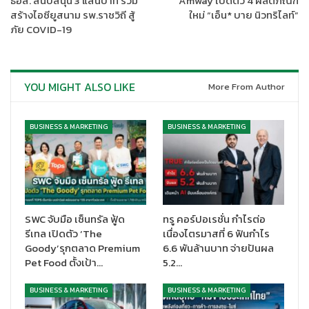
ธอส. สนับสนุน 3 แสนบาท ร่วม
Amway เปิดตัว 4 ผลิตภัณฑ์
สร้างไอซียูสนาม รพ.ราชวิถี สู้
ใหม่ “เอ็น* บาย นิวทริไลท์”
ภัย COVID-19
YOU MIGHT ALSO LIKE
More From Author
BUSINESS & MARKETING
BUSINESS & MARKETING
บิ๊กซี บางบอน ให้บริการฉีดวัคซีน โดยทีมแพทย์ พยาบาล ร.พ.เครือ
บางปะกอกซึ่ง ตั้งจุดให้บริการบนพื้นที่ 2,000 ตารางเมตร บริเวณชั้น
2 ซึ่งเป็นพื้นที่โล่ง อากาศถ่ายเทได้ดี และมีพนักงานคอยอำนวยความ
สะดวก พร้อมห้องน้ำสะอาดให้บริการ เพื่อเป็นไปตามเป้าหมายวันละ
SWC จับมือ เซ็นทรัล ฟู้ด
ทรู คอร์ปอเรชั่น กำไรต่อ
1,500 โดส ต่อวัน และสามารถรองรับประชาชนที่เดินทางด้วยรถยนต์
รีเทล เปิดตัว ‘The
เนื่องไตรมาสที่ 6 ฟันกำไร
ส่วนตัว มีที่จอดรถกว่า 680 คัน ระยะเวลาเริ่มฉีด ตั้งแต่วันที่ 18
Goody’รุกตลาด Premium
6.6 พันล้านบาท จ่ายปันผล
พฤษภาคม 2564 เป็นต้นไป
Pet Food ตั้งเป้า…
5.2…
นอกเหนือจากในพื้นที่กรุงเทพมหานคร ที่จังหวัดนครนครสวรรค์ บิ๊กซี
BUSINESS & MARKETING
BUSINESS & MARKETING
สาขานครสวรรค์ 2 ร่วมกับโรงพยาบาลสวรรค์ประชารักษ์ ให้พื้นที่ฉีด