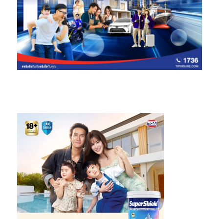
เร็ว ซึ่งมีเพียงวิธีเดียวก็คือ เราต้องร่วมมือร่วมใจกันไปฉีดวัคซีนให้เร็ว
ที่สุดเท่านั้น ขอเชิญชวนประชาชนทุกท่านฉีดวัคซีนโควิด-19 สร้าง
ภูมิคุ้มกันหมู่
และขอเป็นกำลังใจให้กับบุคลากรทางการแพทย์ทุกคนซึ่ง
เป็นกลุ่มคนที่เหน็ดเหนื่อยที่สุดในขณะนี้
”
สามารถสอบถามรายละเอียดเพิ่มเติม ได้ที่ ศูนย์บริการลูกค้าบิ๊กซี โทร
1756 หรือ www.bigc.co.th