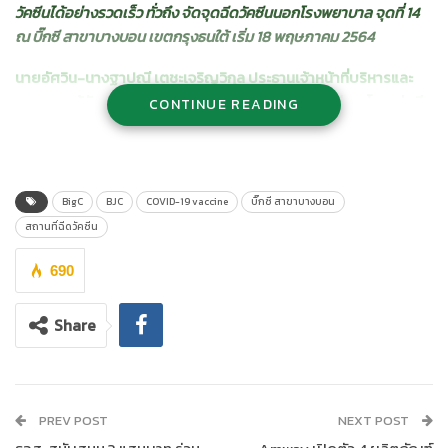
วัคซีนได้อย่างรวดเร็ว ทั่วถึง จัดจุดฉีดวัคซีนนอกโรงพยาบาล จุดที่ 14
ณ บิ๊กซี สาขาบางบอน เขตกรุงธนใต้ เริ่ม 18 พฤษภาคม 2564
นายอัศวิน-นางฐาปณี เตชะเจริญวิกุล ประธานเจ้าหน้าที่บริหารและ
กรรมการผู้จัดการใหญ่ และกรรมการรองผู้จัดการใหญ่อาวุโส กลุ่มบี
CONTINUE READING
เจซี บิ๊กซี
เปิดเผยว่า “ทางเรามีความห่วงใยสุขภาพลูกค้าทุกท่านและมี
ความมุ่งมั่นที่จะก้าวผ่านวิกฤติครั้งนี้ไปด้วยกัน ผ่านความร่วมมือระหว่า
งบิ๊กซี กรุงเทพมหานคร หอการค้าไทย และโรงพยาบาลเครือบางปะ
กอก เพื่อช่วยอำนวยความสะดวกแก่ประชาชนให้เข้าถึงฉีดวัคซีนได้
BigC
BJC
COVID-19 vaccine
บิ๊กซี สาขาบางบอน
อย่างรวดเร็ว และลดการแพร่ระบาดจากการเดินทางข้ามพื้นที่
สถานที่ฉีดวัคซีน
โดย
บิ๊กซี สาขาบางบอน
ได้รับการคัดเลือกจากกรุงเทพมหานคร ให้
690
เป็นจุดบริการฉีดวัคซีนนอกโรงพยาบาลในกลุ่ม
เขตกรุงธนใต้
เพื่อฉีด
วัคซีนโควิด-19 ให้กับประชาชน ซึ่งบางบอนเป็นเขตที่มีโรงงานสถาน
Share
ประกอบการครอบคลุมทั้งโรงงานขนาดเล็ก ขนาดกลางและขนาดใหญ่
มีแรงงานต่างด้าวทำงานและพักอาศัยในชุมชนเป็นจำนวนมากของ
กรุงเทพมหานครและพบการแพร่ระบาดไวรัสโควิด-19 ในระลอกที่ผ่าน
มา”
PREV POST
NEXT POST