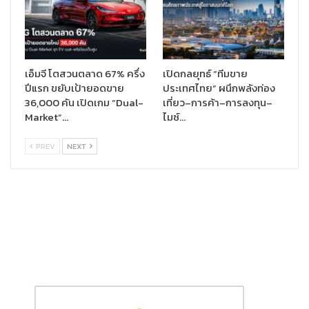
วัคซีนโควิด-19 ตั้งจุดให้บริการอยู่ที่บริเวณพื้นที่ขายชั้น 2 สำหรับ
บริการฉีดวัคซีนแบบ Walk in (วอล์กอิน) ในอนาคตทางบิ๊กซี บางบอน
ยังสามารถรองรับประชาชนได้ถึงวันละ 2,500 คน โดยผ่านการร่วมมือ
ในทุกภาคส่วนให้บริการประชาชนที่มาใช้บริการอย่างเต็มกำลัง ใน
ขณะเดียวกัน กทม.ได้เพิ่มหน่วยความร่วมมือบริการฉีดวัคซีนของภาค
เอ็มจี โตสวนตลาด 67% ครึ่ง
เปิดกลยุทธ์ “ทีมขาย
ปีแรก ขยับเป้ายอดขาย
ประเทศไทย” ผนึกพลังท่อง
เอกชนอีก 11 จุด โดย บิ๊กซี สาขาร่มเกล้า เป็น 1 ใน 11 จุด ที่ได้รับคัด
36,000 คัน เปิดเกม “Dual-
เที่ยว–การค้า–การลงทุน–
เลือก จากเดิมที่มีจุดบริการฉีดวัคซีนทั้งหมด 14 จุด
Market”…
ไมซ์…
ทั้งนี้ บิ๊กซียังได้ร่วมมือทีมแพทย์ พยาบาล เจ้าหน้าที่ตำรวจ อาสาสมัคร
PREV
NEXT
ที่มีมาตรฐานในการให้บริการเพื่อช่วยดูแลความเรียบร้อยระหว่าง
ดำเนินงาน พร้อมสนับสนุนชุดอาหาร-เครื่องดื่ม สำหรับบุคลากร
ทางการแพทย์ พร้อมทั้งสนับสนุนอุปกรณ์ในการดำเนินการ และ
อุปกรณ์อำนวยความสะดวกต่างๆ รวมถึงการสนับสนุนจากพันธมิตร
คู่ค้า อาทิ บริษัทเกษมพลาสติก บริษัทพูนธนา และ AIS เป็นต้น เพื่อ
อำนวยความสะดวกประชาชนตลอดการดำเนินงาน