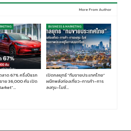
More From Author
RKETING
BUSINESS & MARKETING
ตลาด 67% ครึ่งปีแรก
เปิดกลยุทธ์ “ทีมขายประเทศไทย”
ขาย 36,000 คัน เปิด
ผนึกพลังท่องเที่ยว–การค้า–การ
Market”…
ลงทุน–ไมซ์…