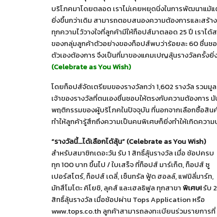
บริโภคมาโดยตลอด เราไม่เคยหยุดนิ่งในการพัฒนาแม้แต่วั
ยิ่งขึ้นกว่าเดิม สามารถตอบสนองความต้องการและสร้าง
ทุกความไว้วางใจที่ลูกค้ามีให้ท็อปส์มาตลอด 25 ปี เรา
ของกลุ่มลูกค้าตัวอย่างของท็อปส์พบว่าร้อยละ 60 ชื่นชอ
ตัวเองต้องการ จึงเป็นที่มาของแคมเปญลุ้นรางวัลครั้งยิ่
(Celebrate as You Wish)
โดยท็อปส์จัดเตรียมของรางวัลกว่า 1,602 รางวัล รวมมูลค
เจ้าของรางวัลที่ตนเองชื่นชอบให้ตรงกับความต้องการ นั
พฤติกรรมของผู้บริโภคในปัจจุบัน ที่นอกจากเลือกซื้อส
ทำให้ลูกค้ารู้สึกถึงความเป็นคนพิเศษก็ยิ่งทำให้เกิดความป
“รางวัลนี้…ได้เลือกได้ลุ้น”
(Celebrate as You Wish)
สำหรับสมาชิกเดอะวัน รับ 1 สิทธิ์ลุ้นรางวัล เมื่อ ช้อปครบ
ทุก 100 บาท ขึ้นไป / ใบเสร็จ ที่ท็อปส์ มาร์เก็ต, ท็อปส์ ซู
เปอร์สโตร์, ท็อปส์ เดลี่, เซ็นทรัล ฟู้ด ฮอลล์, แฟมิลี่มาร์ท,
มัทสึโมโตะ คิโยชิ, ลุคส์ และเฮลธิฟูล ทุกสาขา
พิเศษ
!
รับ 2
สิทธิ์ลุ้นรางวัล เมื่อช้อปผ่าน Tops Application หรือ
www.tops.co.th ลูกค้าสามารถลงทะเบียนร่วมรายการที่