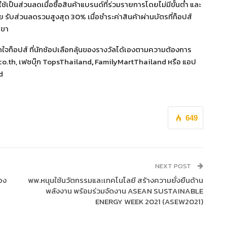
ใช้เป็นส่วนลดเมื่อซื้อสินค้าแบรนด์ที่ร่วมรายการโดยไม่มีขั้นต่ำ และ
บส่วนลดรวมสูงสุด 30% เมื่อชำระค่าสินค้าผ่านบัตรที่ท็อปส์
าขา
จท็อปส์ ที่นักช้อปเลือกลุ้นของรางวัลได้เองตามความต้องการ
co.th, เฟซบุ๊ก TopsThailand
,
FamilyMartThailand หรือ แอป
d
649
NEXT POST
่อง
พพ.หนุนใช้นวัตกรรมและเทคโนโลยี สร้างความยั่งยืนด้าน
พลังงาน พร้อมร่วมจัดงาน ASEAN SUSTAINABLE
ENERGY WEEK 2021 (ASEW2021)