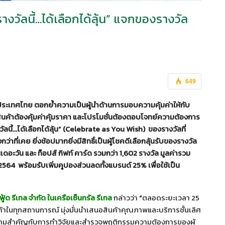
งวัลนี้…ได้เลือกได้ลุ้น” แจกของรางวัล
649
ในประเทศไทย
ตอกย้ำความเป็นผู้นำด้านการมอบความคุ้มค่าให้กับ
อสินค้าต้องคุ้มค่าคุ้มราคา และโปรโมชั่นต้องตอบโจทย์ความต้องการ
ัลนี้…ได้เลือกได้ลุ้น”
(Celebrate as You Wish)
ของรางวัลที่
กว่าที่เคย ยิ่งช้อปมากยิ่งมีสิทธิ์เป็นผู้โชคดีเลือกลุ้นรับของรางวัล
ดอะวัน และ ท็อปส์ กิฟท์ คาร์ด รวมกว่า
1,602
รางวัล มูลค่ารวม
2564
พร้อมรับเพิ่มคูปองส่วนลดทั้งแบรนด์
25%
เพื่อใช้เป็น
ู้ด รีเทล จำกัด ในเครือเซ็นทรัล รีเทล
กล่าวว่า
“
ตลอดระยะเวลา 25
ค้าในทุกสถานการณ์ มุ่งมั่นนำเสนอสินค้าคุณภาพและบริการชั้นเลิศ
ห้ความสำคัญกับการทำวิจัยและสำรวจพฤติกรรมความต้องการของผู้