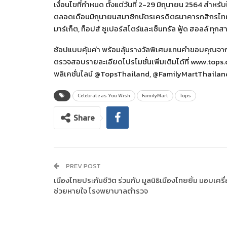
เงื่อนไขที่กำหนด ตั้งแต่วันที่ 2-29 มิถุนายน 2564 สำหรับ
ตลอดเดือนมิถุนายนสมาชิกบัตรเครดิตธนาคารกสิกรไทย รั
มาร์เก็ต, ท็อปส์ ซูเปอร์สโตร์และเซ็นทรัล ฟู้ด ฮอลล์ ทุกส
ช้อปแบบคุ้มค่า พร้อมลุ้นรางวัลพิเศษแทนคำขอบคุณจากใ
ตรวจสอบรายละเอียดโปรโมชั่นเพิ่มเติมได้ที่ www.tops.
พลิเคชั่นไลน์ @TopsThailand, @FamilyMartThailan
Celebrate as You Wish
FamilyMart
Tops
Share
PREV POST
เมืองไทยประกันชีวิต ร่วมกับ มูลนิธิเมืองไทยยิ้ม มอบเครื
ช่วยหายใจ โรงพยาบาลตำรวจ