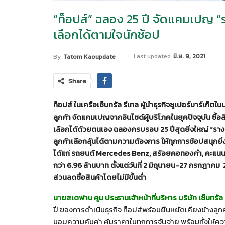
“ท็อปส์” ฉลอง 25 ปี จัดแคมเปญ “รา
เลือกได้ตามใจนักช้อป
Last updated
มิ.ย. 9, 2021
By
Tatom Kaoupdate
Share
ท็อปส์ ในเครือเซ็นทรัล รีเทล
ผู้นำธุรกิจซูเปอร์มาร์เก็ต
ลูกค้า จัดแคมเปญจาก
อินไซด์ผู้บริโภคในยุคปัจจุบัน
ซื้
เลือกได้ด้วยตนเอง
ฉลองครบรอบ
25
ปีสุดยิ่งใหญ่
“รางว
ลูกค้าเลือกลุ้นได้ตามความต้องการ
ให้ทุกการช้อปสนุกยิ่ง
ได้แก่ รถยนต์
Mercedes Benz,
สร้อยคอทองคำ
,
คะแนนเ
กว่า
6.96
ล้านบาท
ตั้งแต่วันที่
2
มิถุนายน-
27
กรกฎาคม
ส่วนลดซื้อสินค้าโดยไม่มีขั้นต่ำ
นายสเตฟาน คูม ประธานเจ้าหน้าที่บริหาร บริษัท เซ็นทรัล ฟ
ปี ของการดำเนินธุรกิจ ท็อปส์พร้อมยืนหยัดเคียงข้างลูก
มอบความคุ้มค่า คุ้มราคาในทุกการจับจ่าย พร้อมทั้งใ