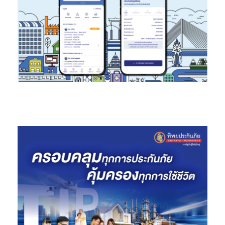
ช่วยอำนวยความสะดวก หากเชื่อมต่อกับระบบ Security Gate
ช่วยให้เปิด-ปิดประตูสำหรับผู้มาเยือนที่นัดหมายไว้ได้โดย
อัตโนมัติแบบไร้สัมผัส (Touchless)
ทั้งนี้ สกาย ไอซีที มีความเชี่ยวชาญด้านเทคโนโลยีความปลอดภัย
อัจฉริยะ (Smart Security) มาอย่างต่อเนื่อง อาทิ ระบบกล้อง
วงจรปิด (CCTV) ที่มีการใช้เทคโนโลยีรวมศูนย์สัญญาณภาพจาก
กล้อง CCTV ทุกระบบให้สามารถทำงานเชื่อมต่อกันได้ พร้อมประมวล
ผลด้วยเทคโนโลยี AI ทั้งระบบจดจำใบหน้า (Face Recognition) และ
ระบบอ่านป้ายทะเบียนรถอัตโนมัติ (LPR) โดยมีศูนย์สั่งการ (Security
Operation Center) ทำหน้าที่เฝ้าระวังและประสานงานดูแลความ
ปลอดภัยขั้นสูงสุด ทั้งยังอยู่ระหว่างการพัฒนาดิจิทัลแพลทฟอร์มด้าน
Smart Security ที่จะช่วยตอบโจทย์ความปลอดภัยและยกระดับ
คุณภาพชีวิตของผู้คน
“หลังจากนี้โลกจะไม่เหมือนเดิมอีกต่อไป ทุกอุตสาหกรรมต้องปรับ
เปลี่ยนตัวเองเพื่อก้าวไปสู่จุดใหม่ สกาย ไอซีที ในฐานะผู้พัฒนา
นวัตกรรมทางด้านเทคโนโลยี ยิ่งต้องพร้อมรับการเปลี่ยนแปลง ปลด
ล็อกทุกความท้าทายในโลกดิจิทัล การทรานส์ฟอร์มสู่การเป็น
Tech