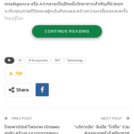
Intelligence หรือ AI) กลายเป็นอีกหนึ่งวิทยาการสำคัญที่ช่วยยก
ระดับคุณภาพชีวิตของผู้คนในสังคมและสร้างความเปลี่ยนแปลงครั้ง
ใหญ่สู่โลก
ขยล ตันติชาติวัฒน์ ประธานเจ้าหน้าที่สายงานการตลาด บริษัท สกาย
CONTINUE READING
ไอซีที จำกัด (มหาชน)
หรือ
SKY
ผู้นำการพัฒนาโครงสร้างพื้นฐาน
ความปลอดภัย ด้วยเทคโนโลยีสารสนเทศและการสื่อสารระดับ
ประเทศ กล่าวว่า บริษัทมองเห็นถึงแนวโน้มของวิทยาการ AI ที่จะเข้ามา
ปฏิวัติอุตสาหกรรมและการใช้ชีวิตของผู้คนในอนาคตมาตลอด บริษัท
AI
AI Ecosystem
SKY
Technology
จึงวางรากฐานสร้างระบบนิเวศด้านปัญญาประดิษฐ์ หรือ AI
Ecosystem ควบคู่กับการมองหาพันธมิตรผู้เชี่ยวชาญ อาทิ หัวเว่ย
769
ผู้นำด้านโครงสร้างพื้นฐานเทคโนโลยีสารสนเทศและการสื่อสารและ
สมาร์ทดีไวซ์ และ SenseTime บริษัทพัฒนาเทคโนโลยี AI ชั้นนำระดับ
Share
โลก ซึ่งจะเพิ่มพูนประสบการณ์แก่บุคลากรของสกาย ไอซีทีด้านการ
พัฒนานวัตกรรม AI Solutions และเสริมความแข็งแกร่งขององค์กร
ที่กำลังขยายตัวสู่ธุรกิจผู้ให้บริการ Digital Platform และ AI
Solutions แบบครบวงจร
PREV POST
NEXT POST
ไทยพาณิชย์ โพรเทค เปิดแผน
“บริทาเนีย” จับมือ “ไดกิ้น” ร่วม
ธุรกิจ สร้างระบบงานขายครบ
ส่งมอบเทคโนโลยีอากาศ