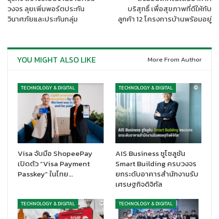
วงจร ลุยเพิ่มพอร์ตประกัน
บริสุทธิ์ เพื่อสุขภาพที่ดีให้กับ
วินาศภัยและประกันกลุ่ม
ลูกค้า 12 โครงการบ้านพร้อมอยู่
YOU MIGHT ALSO LIKE
More From Author
TECHNOLOGY & DIGITAL
TECHNOLOGY & DIGITAL
ขยล ตันติชาติวัฒน์
Visa จับมือ ShopeePay
AIS Business ชูโซลูชัน
เราจะเห็นได้ว่า ในช่วงที่ผ่านมาการแพร่ระบาดของเชื้อไวรัส COVID-
เปิดตัว “Visa Payment
Smart Building ครบวงจร
19 กลายเป็นอีกหนึ่งวิกฤตที่ช่วยเร่งให้เทคโนโลยี AI รุดหน้าเร็วยิ่งขึ้น
Passkey” ในไทย…
ยกระดับอาคารสำนักงานรับ
ซึ่งจะเห็นได้จาก 5 เทรนด์เทคโนโลยี AI ที่เข้ามาตอบสนองวิถีชีวิตของ
เศรษฐกิจดิจิทัล
ผู้คนทั้งโลกในอนาคตในหลากหลายมิติ ดังนี้
TECHNOLOGY & DIGITAL
TECHNOLOGY & DIGITAL
AI and Healthcare
ผสมผสานเทคโนโลยีเข้ากับศาสตร์การ