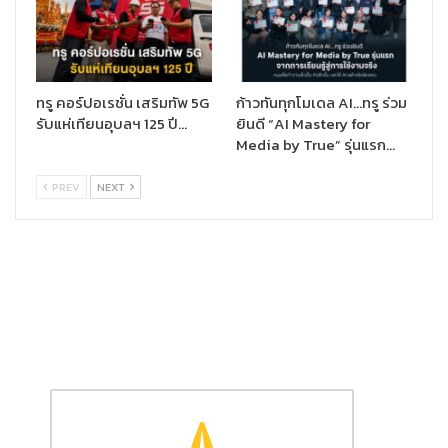
แพทย์ อำนวยความสะดวกให้ผู้ป่วยสามารถเข้าถึงการรักษา
โดยเฉพาะในยามเกิดโรคระบาดจนไม่สามารถไปโรงพยาบาล
ได้ตามปกติ โดยพยายามใช้ AI เข้ามาช่วยตั้งแต่การวินิจฉัย
โรค (Medical Diagnosis) โดยวิเคราะห์จากประวัติคนไข้ ผล
ตรวจจากแล็บ หรือเสียงสนทนาของผู้ป่วย ล่าสุด มีการพัฒนา
ทรู คอร์ปอเรชั่น เสริมทัพ 5G
ก้าวทันทุกโมเดล AI…ทรู ร่วม
รับแห่เทียนอุบลฯ 125 ปี…
ยินดี “AI Mastery for
AI ให้สามารถจำลองโครงสร้างโปรตีนของเชื้อ SARS-CoV2
Media by True” รุ่นแรก…
แบบ 3 มิติ เพื่อต่อยอดสู่การรักษาโรคอุบัติใหม่อย่าง COVID-
19 รวมถึงการใช้ AI ช่วยประเมินความเสี่ยงเพื่อตัดสินใจในการ
PREV
NEXT
วางแผนการรักษา (Decision Making) การพัฒนายา และการ
ค้นคว้าวิจัย
AI and Cloud Computing
ในช่วง COVID-19 หลายธุรกิจ
จำเป็นต้อง Work from Home (WFH) ทำให้ Cloud
Computing กลายเป็นตัวช่วยสำคัญของการดำเนินธุรกิจ
เนื่องจากจุดเด่นในการเชื่อมต่อคลังข้อมูลและซอฟต์แวร์ต่างๆ
บนเครือข่ายอินเทอร์เน็ต ทำให้ทุกคนสามารถเข้าถึงข้อมูลและ
ทำงานร่วมกันได้จากทุกที่ ซึ่งการใช้งานที่เพิ่มขึ้นอย่างรวดเร็ว
ส่งผลให้ระบบจัดเก็บข้อมูลขยายตัวขึ้นไปด้วย จึงต้องอาศัย AI
เข้ามาช่วยเพิ่มประสิทธิภาพการประมวลผลของระบบ Cloud
Computing ให้ทำงานรวดเร็วและแม่นยำยิ่งขึ้น