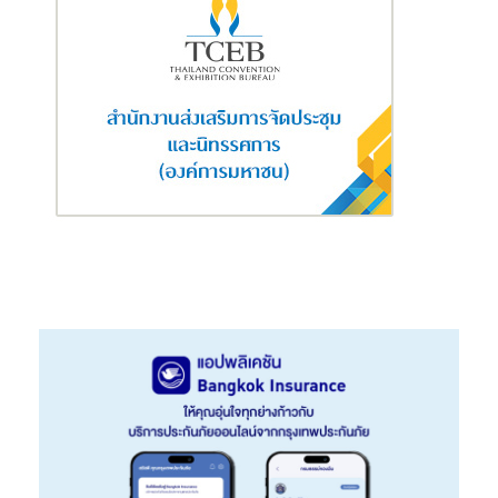
AI Cybersecurity
ภัยคุกคามทางไซเบอร์ โดยเฉพาะการ
ปล่อยไวรัสโจมตี หรือแฮกข้อมูลเพื่อเรียกค่าไถ่ สร้างความ
เสียหายให้องค์กรธุรกิจ เป็นอันตรายต่อทรัพย์สิน และคุกคาม
ความเป็นส่วนตัวของผู้ใช้งานเป็นอย่างมาก โดยเฉพาะยุค
ดิจิทัลที่เน้นทำธุรกรรมทางการเงิน ติดต่อธุรกิจ และใช้ชีวิตส่วน
ใหญ่บนเครือข่ายอินเทอร์เน็ต เทคโนโลยี AI จะเข้ามาช่วย
วิเคราะห์และตรวจจับมัลแวร์ (Malware Detection) ที่แฝงมา
กับไฟล์ปกติเพื่อเข้าโจมตีระบบเป้าหมาย ตรวจสอบอีเมลหลอก
ลวง และป้องกันการโจรกรรมข้อมูล
Face Recognition
ในยุคแห่งความไม่มั่นคงปลอดภัย
(Insecurity Era) จากวิกฤติเศรษฐกิจและโรคระบาด ยิ่งทำให้
ผู้คนแสวงหาความปลอดภัยในชีวิตและทรัพย์สิน เทคโนโลยี AI
จึงเข้ามาช่วยแก้ปัญหาเหล่านี้ โดยการตรวจจับใบหน้า (Face
Detection) ยืนยันตัวตนในการทำธุรกรรมกับสถาบันการเงิน
ป้องกันการแอบอ้าง และคัดกรองการเข้า-ออกสถานที่ จากผู้
ต้องสงสัยหรือบุคคลที่ไม่น่าไว้ใจ
License Plate Recognition (LPR)
หรือการตรวจจับป้าย
ทะเบียนผ่านกล้อง CCTV คัดกรองคนเข้า-ออกอาคารและที่อยู่
อาศัยอย่างแม่นยำ เพื่อป้องกันการเกิดอาชญากรรม รวมถึง