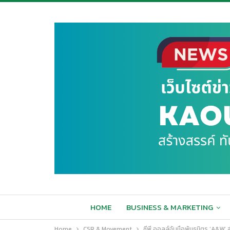
HOME
BUSINESS & MARKETING
Home
CSR & Movement
ซีพี ออลล์จับมือพันธมิตร ‘A&W’ 