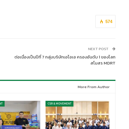
574
NEXT POST
ต่อเนื่องเป็นปีที่ 7 กลุ่มบริษัทเอไอเอ ครองอันดับ 1 ของโลก
สโมสร MDRT
More From Author
NT
CSR & MOVEMENT