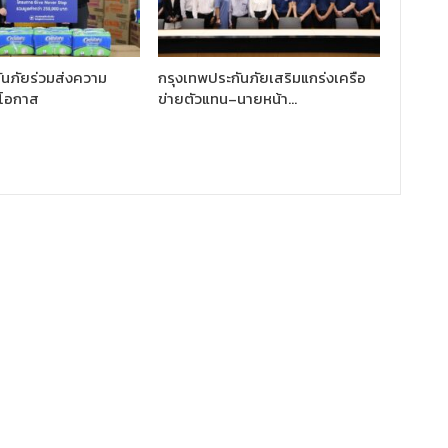
ันภัยร่วมส่งความ
กรุงเทพประกันภัยเสริมแกร่งเครือ
ยโอกาส
ข่ายตัวแทน–นายหน้า…