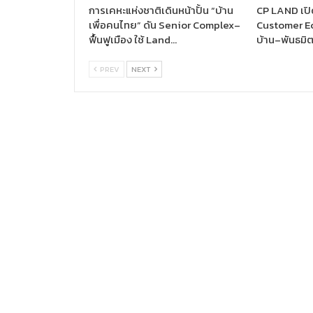
การเคหะแห่งชาติเดินหน้าปั้น “บ้าน
CP LAND เปิด
เพื่อคนไทย” ดัน Senior Complex–
Customer Ec
ฟื้นฟูเมือง ใช้ Land…
บ้าน–พันธมิ
PREV
NEXT