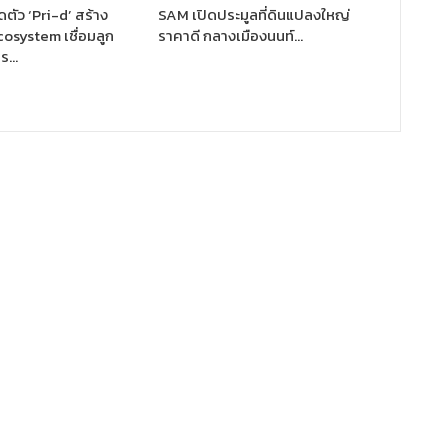
ตัว ‘Pri-d’ สร้าง
SAM เปิดประมูลที่ดินแปลงใหญ่
osystem เชื่อมลูก
ราคาดี กลางเมืองนนท์…
ตร…