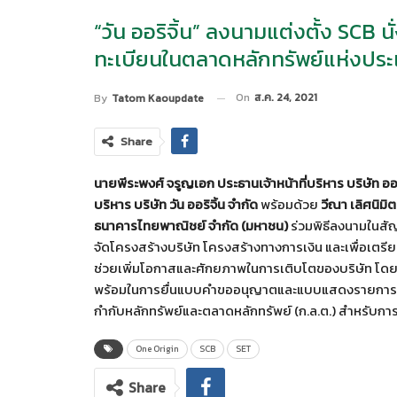
“วัน ออริจิ้น” ลงนามแต่งตั้ง SCB น
ทะเบียนในตลาดหลักทรัพย์แห่งปร
On
ส.ค. 24, 2021
By
Tatom Kaoupdate
Share
นายพีระพงศ์ จรูญเอก ประธานเจ้าหน้าที่บริหาร บริษัท ออร
บริหาร
บริษัท วัน ออริจิ้น จำกัด
พร้อมด้วย
วีณา เลิศนิมิ
ธนาคารไทยพาณิชย์ จำกัด (มหาชน)
ร่วมพิธีลงนามในสัญญ
จัดโครงสร้างบริษัท โครงสร้างทางการเงิน และเพื่อเตรี
ช่วยเพิ่มโอกาสและศักยภาพในการเติบโตของบริษัท โดยไ
พร้อมในการยื่นแบบคำขออนุญาตและแบบแสดงรายการข้อ
กำกับหลักทรัพย์และตลาดหลักทรัพย์ (ก.ล.ต.) สำหรับการ
One Origin
SCB
SET
Share