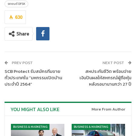
ถือกำเนิดขึ้น ด้วยวิสัยทัศน์ที่จะเชื่อมต่อผู้บริโภคในไทย กับรถยนต์
รถยนต์ DFSK
SUV ที่กำลังเป็น Trend หลักของโลกที่มีการเติบโตต่อเนื่อง เป็น
ประเภทรถที่ตอบโจทย์การใช้งานที่หลากหลายและเหมาะกับทุกกลุ่ม
630
โดยบริษัททำการคัดเลือก และ Connect ผู้บริโภคในไทย กับ SUV ที่มี
คุณภาพสูง และเหมาะสมกับคนไทยที่สุด ในช่วงราคาที่ลงตัว อีกทั้งยัง
Share
Connect ให้ผู้บริโภคสามารถเข้าถึงการบริการ Sales, Service,
Spare Parts (3S) (จำหน่าย-บริการ-อะไหล่) ผ่านทางเครือข่ายผู้
จำหน่ายที่แข็งแรงและมีศักยภาพ พร้อมโตไปกับบริษัทในการจำหน่าย
รถยนต์ SUV ทุกรูปแบบต่อเนื่องไปทั้งวันนี้และอนาคต อย่างยั่งยืน
PREV POST
NEXT POST
SCB Protect รับสมัครทีมขาย
สหประกันชีวิต พร้อมจ่าย
ทั่วประเทศใน “มหกรรมเปิดบ้าน
เงินปันผลให้สหกรณ์ผู้ถือหุ้น
ประจำปี 2564”
หลังรอมานานกว่า 27 ปี
YOU MIGHT ALSO LIKE
More From Author
BUSINESS & MARKETING
BUSINESS & MARKETING