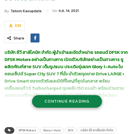
On
ก.ย. 14, 2021
By
Tatom Kaoupdate
630
Share
บริษัท อีวี ฮาลิโคนิก จำกัด ผู้นำเข้าและจัดจำหน่าย รถยนต์
DFSK จาก
DFSK Motors อย่างเป็นทางการ เปิดตัวบริษัทอย่างเป็นทางการ ชู
ผลิตภัณฑ์สาย SUV เต็มรูปแบบ ประเดิมรุ่นแรก Glory i-Auto ใน
คอนเซ็ปต์ Super City SUV 7 ที่นั่ง นำด้วยจุดขาย Drive LARGE •
Drive Smart ขนาดตัวถังและมิติที่ใหญ่ที่สุดในคลาส พร้อม
เครื่องยนต์ 1.5 Turbocharged ขุมพลัง 150 แรงม้า พร้อมร่วมตาม
รอยแบรนด์ใหญ่อีกแรง ในการสร้างประวิติศาสตร์หน้าใหม่ของ
CONTINUE READING
รถยนต์สัญชาติจีนในไทย
นายพิทยา ธนาดำรงศักดิ์ กรรมการผู้จัดการ บริษัท อีวี ฮาลิโคนิก
จำกัด
ผู้นำเข้าและจัดจำหน่าย (Sole Distributor) รถยนต์ DFSK จาก
DFSK Motors อย่างเป็นทางการ กล่าวว่า บริษัท อีวี ฮาลิโคนิก จำกัด
DFSK Motors
Glory i-Auto
SUV
บริษัท อีวี ฮาลิโคนิก จำกัด