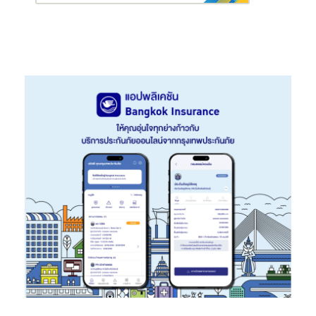
ทางบริษัทยังวิจัยและเห็นว่า รถยนต์สัญชาติใหม่ โดยเฉพาะสัญชาติ
จีน กำลังเป็นกระแสและได้รับความนิยมมากขึ้นจากผู้บริโภคในไทย ซึ่ง
ถือเป็นโอกาสดีและสร้างสีสันใหม่ๆ ให้กับผู้บริโภคมากขึ้น ทางบริษัทมี
ความยินดีอย่างมากที่จะได้เป็นส่วนร่วมหนึ่งในโอกาสใหม่ครั้งนี้ และขอ
แสดงความนับถือต่อแบรนด์ใหม่รุ่นพี่ หลายแบรนด์ที่สร้างความมั่นใจ
ของรถยนต์สัญชาติจีนให้คนไทยได้ดีตลอดมา
“ทางบริษัทมีความมั่นใจที่จะทำพันธกิจของบริษัทให้ดีที่สุดสำหรับผู้
จำหน่ายทุกท่านและผู้บริโภคทุกราย ในการเปิดตัวและเริ่มจำหน่าย
ผลิตภัณฑ์ SUV ของ รุ่น Glory i-Auto ครั้งนี้ และจะมีรถยนต์ SUV ที่มี
คุณภาพมานำเสนอคนไทยอย่างต่อเนื่องในโอกาสต่อไป”
นายพิทยา
กล่าวปิดท้าย
ปัจจุบัน บริษัท อีวี ฮาลิโคนิก จำกัด มีผู้จำหน่ายแล้ว 8 ราย ทั่วประเทศ
อยู่ในทุกภาคของประเทศไทย ครอบคลุมการขายและบริการกว่า 30
จังหวัด และมีเริ่มจำหน่าย รถยนต์ DFSK รุ่น Glory i-Auto แล้วอย่าง
เป็นทางการเมื่อ 1 กันยายนที่ผ่านมา พร้อมสนนราคารถพร้อมชุดแพก