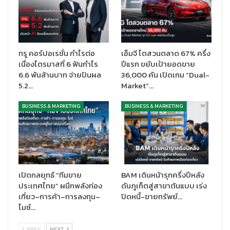
รถยนต์เซ็กเมนต์ SUV ที่เติบโตแบบสวนกระแส จากตัวเลขการ
จำหน่ายในปี 2563 ที่ผ่านมา ตลาดรถยนต์ในไทยมีการหดตัวจากปัจจัย
ลบหลายด้านที่ -21.4% แต่เซ็กเมนต์ SUV มีการหดตัวที่น้อยกว่าคือ
ทรู คอร์ปอเรชั่น กำไรต่อ
เอ็มจี โตสวนตลาด 67% ครึ่ง
-7.3% และ เซ็กเมนต์ Subcompact SUV เติบโตสวนกระแสที่ +5.7%
เนื่องไตรมาสที่ 6 ฟันกำไร
ปีแรก ขยับเป้ายอดขาย
6.6 พันล้านบาท จ่ายปันผล
36,000 คัน เปิดเกม “Dual-
ทั้งนี้ตัวเลขการจำหน่ายรถยนต์ทั่วโลก รถยนต์แบบ SUV มียอด
5.2…
Market”…
จำหน่าย 29.6 ล้านคัน ในปี 2563 จากยอดขายรถยนต์ทั้งหมด 63.8
ล้านคัน หรือคิดเป็นอัตราส่วนถึง 46.4%
BUSINESS & MARKETING
BUSINESS & MARKETING
“ทางบริษัทเล็งเห็นถึงโอกาสของตลาด SUV ที่เติบโตในไทย ทำให้เห็นว่า
คนไทยกำลังนิยมและเลือกใช้ SUV มากขึ้น ซึ่งพฤติกรรมผู้บริโภคทั่ว
โลก ก็เป็นไปในทางเดียวกัน ทางบริษัทจึงมีการคัดเลือก SUV ของ
DFSK รุ่น Glory i-Auto มานำเสนอให้กับตลาดไทย Glory i-Auto เป็น
รถยนต์ SUV ที่ มีจุดขายหลักคือ ขนาดที่ใหญ่กว่า Subcompact SUV
เปิดกลยุทธ์ “ทีมขาย
BAM เดินหน้ารุกครึ่งปีหลัง
และสามารถนั่งได้
7 ที่นั่ง พร้อมออฟชั่นถูกใจคนไทย เช่น แผงคอนโซล
ประเทศไทย” ผนึกพลังท่อง
ดันภูเก็ตสู่สาขาต้นแบบ เร่ง
สวยงามแบบ Soft Touch ฝาท้ายอัตโนมัติ ไฟหน้า Full LED เปิด-ปิด
เที่ยว–การค้า–การลงทุน–
ปิดหนี้-ขายทรัพย์…
ไมซ์…
อัตโนมัติ ใบปัดแบบ Rain Sensor เบาะปรับไฟฟ้าคู่หน้า ซันรูฟแบบ
Panoramic และ ระบบสั่งการด้วยเสียง เป็นต้น”
PREV
NEXT