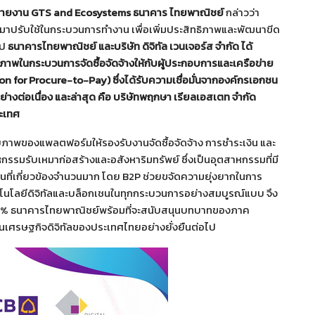
รสายงาน
GTS and Ecosystems ธนาคาร ไทยพาณิชย์
กล่าวว่า
เข้ามาปรับใช้ในกระบวนการทำงาน เพื่อเพิ่มประสิทธิภาพและพัฒนาขีด
ไป
ธนาคารไทยพาณิชย์ และ
บริษัท ดิจิทัล เวนเจอร์ส จำกัด ได้
าพในกระบวนการจัดซื้อจัดจ้างให้กับผู้ประกอบการและเครือข่าย
n for Procure-to-Pay) ซึ่งได้รับความเชื่อมั่นจากองค์กรเอกชน
ต่อเนื่อง และล่าสุด คือ บริษัทพฤกษา เรียลเอสเตท จำกัด
ระเทศ
ยภาพของแพลตฟอร์มให้รองรับงานจัดซื้อจัดจ้าง การชำระเงิน และ
กรรมรับเหมาก่อสร้างและอสังหาริมทรัพย์ ซึ่งเป็นอุตสาหกรรมที่มี
นที่เกี่ยวข้องจำนวนมาก โดย B2P ช่วยขจัดความยุ่งยากในการ
โนโลยีดิจิทัลและบล็อกเชนในทุกกระบวนการอย่างสมบูรณ์แบบ จึง
 50% ธนาคารไทยพาณิชย์พร้อมที่จะสนับสนุนบทบาทของภาค
นเศรษฐกิจดิจิทัลของประเทศไทยอย่างยั่งยืนต่อไป