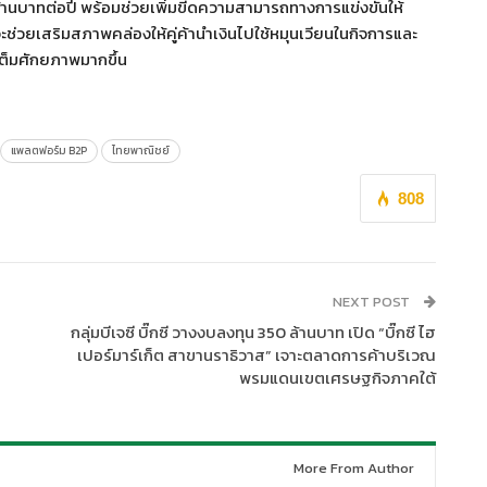
ล้านบาทต่อปี พร้อมช่วยเพิ่มขีดความสามารถทางการแข่งขันให้
วจะช่วยเสริมสภาพคล่องให้คู่ค้านำเงินไปใช้หมุนเวียนในกิจการและ
เต็มศักยภาพมากขึ้น
แพลตฟอร์ม B2P
ไทยพาณิชย์
808
NEXT POST
กลุ่มบีเจซี บิ๊กซี วางงบลงทุน 350 ล้านบาท เปิด “บิ๊กซี ไฮ
เปอร์มาร์เก็ต สาขานราธิวาส” เจาะตลาดการค้าบริเวณ
พรมแดนเขตเศรษฐกิจภาคใต้
More From Author