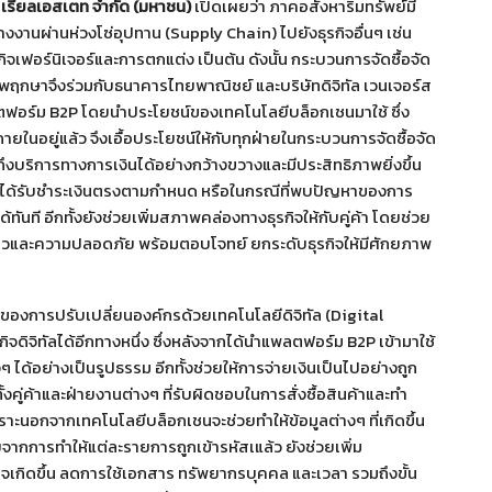
า เรียลเอสเตท จำกัด (มหาชน)
เปิดเผยว่า ภาคอสังหาริมทรัพย์มี
านผ่านห่วงโซ่อุปทาน (Supply Chain) ไปยังธุรกิจอื่นๆ เช่น
รกิจเฟอร์นิเจอร์และการตกแต่ง เป็นต้น ดังนั้น กระบวนการจัดซื้อจัด
 พฤกษาจึงร่วมกับธนาคารไทยพาณิชย์ และบริษัทดิจิทัล เวนเจอร์ส
ลตฟอร์ม B2P โดยนำประโยชน์ของเทคโนโลยีบล็อกเชนมาใช้ ซึ่ง
ยในอยู่แล้ว จึงเอื้อประโยชน์ให้กับทุกฝ่ายในกระบวนการจัดซื้อจัด
าถึงบริการทางการเงินได้อย่างกว้างขวางและมีประสิทธิภาพยิ่งขึ้น
 ได้รับชำระเงินตรงตามกำหนด หรือในกรณีที่พบปัญหาของการ
้ทันที อีกทั้งยังช่วยเพิ่มสภาพคล่องทางธุรกิจให้กับคู่ค้า โดยช่วย
็วและความปลอดภัย พร้อมตอบโจทย์ ยกระดับธุรกิจให้มีศักยภาพ
่งของการปรับเปลี่ยนองค์กรด้วยเทคโนโลยีดิจิทัล (Digital
ิจิทัลได้อีกทางหนึ่ง ซึ่งหลังจากได้นำแพลตฟอร์ม B2P เข้ามาใช้
ด้อย่างเป็นรูปธรรม อีกทั้งช่วยให้การจ่ายเงินเป็นไปอย่างถูก
งคู่ค้าและฝ่ายงานต่างๆ ที่รับผิดชอบในการสั่งซื้อสินค้าและทำ
าะนอกจากเทคโนโลยีบล็อกเชนจะช่วยทำให้ข้อมูลต่างๆ ที่เกิดขึ้น
จากการทำให้แต่ละรายการถูกเข้ารหัสเแล้ว ยังช่วยเพิ่ม
กิดขึ้น ลดการใช้เอกสาร ทรัพยากรบุคคล และเวลา รวมถึงขั้น