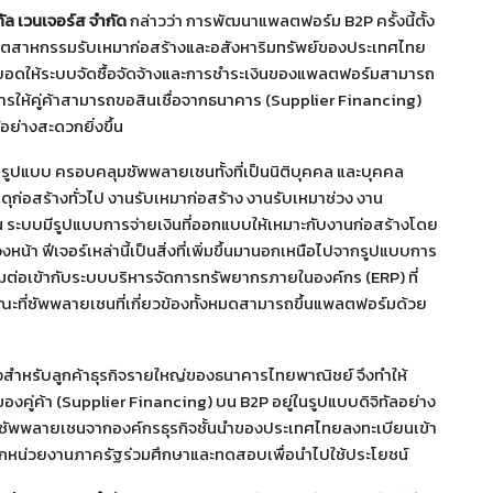
ทัล เวนเจอร์ส จำกัด
กล่าวว่า การพัฒนาแพลตฟอร์ม B2P ครั้งนี้ตั้ง
ับอุตสาหกรรมรับเหมาก่อสร้างและอสังหาริมทรัพย์ของประเทศไทย
อยอดให้ระบบจัดซื้อจัดจ้างและการชำระเงินของแพลตฟอร์มสามารถ
ารให้คู่ค้าสามารถขอสินเชื่อจากธนาคาร (Supplier Financing)
ย่างสะดวกยิ่งขึ้น
รูปแบบ ครอบคลุมซัพพลายเชนทั้งที่เป็นนิติบุคคล และบุคคล
สดุก่อสร้างทั่วไป งานรับเหมาก่อสร้าง งานรับเหมาช่วง งาน
ะบบมีรูปแบบการจ่ายเงินที่ออกแบบให้เหมาะกับงานก่อสร้างโดย
หน้า ฟีเจอร์เหล่านี้เป็นสิ่งที่เพิ่มขึ้นมานอกเหนือไปจากรูปแบบการ
ื่อมต่อเข้ากับระบบบริหารจัดการทรัพยากรภายในองค์กร (ERP) ที่
ขณะที่ซัพพลายเชนที่เกี่ยวข้องทั้งหมดสามารถขึ้นแพลตฟอร์มด้วย
กิ้งสำหรับลูกค้าธุรกิจรายใหญ่ของธนาคารไทยพาณิชย์ จึงทำให้
ของคู่ค้า (Supplier Financing) บน B2P อยู่ในรูปแบบดิจิทัลอย่าง
ือข่ายซัพพลายเชนจากองค์กรธุรกิจชั้นนำของประเทศไทยลงทะเบียนเข้า
อจากหน่วยงานภาครัฐร่วมศึกษาและทดสอบเพื่อนำไปใช้ประโยชน์