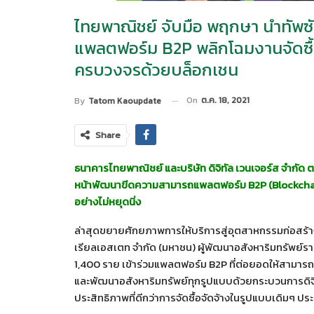
ไทยพาณิชย์ จับมือ พฤกษา นำทัพซั
แพลตฟอร์ม B2P พลิกโฉมงานจัดซื้อ
ครบวงจรด้วยบล็อกเชน
On
ต.ค. 18, 2021
By
Tatom Kaoupdate
Share
ธนาคารไทยพาณิชย์ และบริษัท ดิจิทัล เวนเจอร์ส จำกัด
หน้าพัฒนาขีดความสามารถแพลตฟอร์ม
B2P (Blockcha
อย่างไม่หยุดนิ่ง
ล่าสุดขยายศักยภาพการให้บริการสู่อุตสาหกรรมก่อสร้า
เรียลเอสเตท จำกัด (มหาชน) ผู้พัฒนาอสังหาริมทรัพย์ร
1,400 ราย เข้าร่วมแพลตฟอร์ม B2P ที่ต่อยอดให้สามารถรอ
และพัฒนาอสังหาริมทรัพย์ทุกรูปแบบด้วยกระบวนการดิจิ
ประสิทธิภาพที่ดีกว่าการจัดซื้อจัดจ้างในรูปแบบเดิมๆ ป