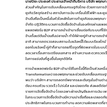
นายปิยะ ประยงค์ ประธานเจ้าหน้าที่บริหาร บริษัท พฤกษ
ส่วนสำคัญในการขับเคลื่อนเศรษฐกิจไทย ด้วยการการจ้างง
ธุรกิจวัสดุก่อสร้าง สถาบันการเงิน เครื่องใช้ไฟฟ้า และธุ
จ้างจึงถือเป็นหนึ่งในหัวใจหลักในการทำธุรกิจของพฤกษา
จำกัด ปฏิวัติกระบวนการจัดซื้อจัดจ้างในองค์กรผ่านแพ
แพลตฟอร์ม B2P สามารถนำเข้ามาเชื่อมต่อกับระบบที่ใช้ภา
จ้างตั้งแต่ต้นน้ำจนถึงปลายน้ำ ทำให้ฝ่ายคู่ค้าสามารถเข้
อาทิ สามารถตรวจสอบสถานะใบแจ้งหนี้ได้แบบเรียลไทม์
ออกใบแจ้งหนี้ คู่ค้าก็สามารถแก้ไขจุดที่ผิดพลาดในระบบได
ลดเวลาเรื่องการเตรียมเอกสาร สร้างความสะดวกรวดเร
ในการแข่งขันที่สูงขึ้นในยุคดิจิทัล
การนำแพลตฟอร์ม B2P เข้ามาใช้ในครั้งนี้ถือเป็นส่วนหนึ
Transformation) ของพฤกษาและช่วยขับเคลื่อนเศรษฐกิจด
พบว่า บริษัทฯ สามารถลดทรัพยากรและต้นทุนในด้านต่างๆ ไ
ต้อง ครบถ้วน รวดเร็ว โปร่งใส และปลอดภัย ส่งผลดีต่อทั้
รายการจัดซื้อจัดจ้าง โดยเฉพาะฝ่ายบัญชีและการเงิน เพร
ในกระบวนการจัดซื้อจัดจ้างมีความน่าเชื่อถือและปลอดภัย
ประสิทธิภาพในกระบวนการทำงาน ลดความผิดพลาดที่อาจเ