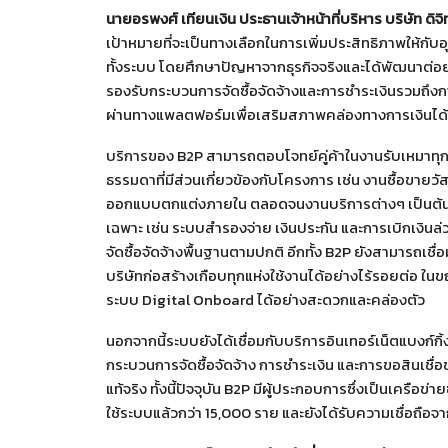
นายอรพงศ์ เทียนเงิน ประธานเจ้าหน้าที่บริหาร บริษัท ดิจิ
เป้าหมายที่จะเป็นทางเลือกในการเพิ่มประสิทธิภาพให้ก
ทั้งระบบ โดยศึกษาปัญหาจากธุรกิจจริงและได้พัฒนาต่
รองรับกระบวนการจัดซื้อจัดจ้างและการชำระเงินรวมถึงก
ผ่านทางแพลตฟอร์มเพื่อเสริมสภาพคล่องทางการเงินได้อ
บริการของ B2P สามารถตอบโจทย์คู่ค้าในงานรับเหมาทุก
ธรรมดาที่มีส่วนเกี่ยวข้องกับโครงการ เช่น งานซื้อขายวั
ออกแบบตกแต่งภายใน ตลอดจนงานบริการต่างๆ เป็นต้น ร
เฉพาะ เช่น ระบบสำรองจ่าย เงินประกัน และการเบิกเงินล่วง
จัดซื้อจัดจ้างพื้นฐานตามปกติ อีกทั้ง B2P ยังสามารถเช
บริษัทก่อสร้างเกือบทุกแห่งใช้งานได้อย่างไร้รอยต่อ ใน
ระบบ Digital Onboard ได้อย่างสะดวกและคล่องตัว
นอกจากนี้ระบบยังได้เชื่อมกับบริการอินเทอร์เน็ตแบงก์
กระบวนการจัดซื้อจัดจ้าง การชำระเงิน และการขอสินเชื่อ
แท้จริง ทั้งนี้ปัจจุบัน B2P มีผู้ประกอบการซึ่งเป็นเคร
ใช้ระบบแล้วกว่า 15,000 ราย และยังได้รับความเชื่อถื