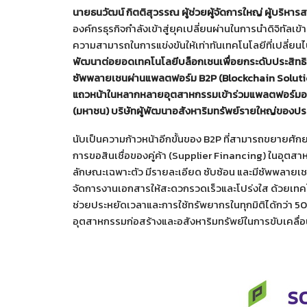
นายธนวัฒน์ กิตติสุวรรณ ผู้ช่วยผู้จัดการใหญ่ ผู้บริหา
องค์กรธุรกิจกำลังเข้าสู่ยุคเปลี่ยนผ่านในการนำดิจิทัล
ความสามารถในการแข่งขันให้เท่าทันเทคโนโลยีที่เปลี่ยน
พัฒนาต่อยอดเทคโนโลยีบล็อกเชนเพื่อยกระดับประสิทธิภ
ซัพพลายเชนผ่านแพลตฟอร์ม
B2P (Blockchain Solutio
แถวหน้าในหลากหลายอุตสาหกรรมเข้าร่วมแพลตฟอร์มอย่าง
(มหาชน) บริษัทผู้พัฒนาอสังหาริมทรัพย์รายใหญ่ของป
นับเป็นความก้าวหน้าอีกขั้นของ B2P ที่สามารถขยายศัก
การขอสินเชื่อของคู่ค้า (Supplier Financing) ในอุตสาห
ลักษณะเฉพาะตัว มีรายละเอียด ซับซ้อน และมีซัพพลายเช
จัดการงานเอกสารให้สะดวกรวดเร็วและโปร่งใส ด้วยเทค
ช่วยประหยัดเวลาและการใช้ทรัพยากรในทุกมิติได้กว่า
อุตสาหกรรมก่อสร้างและอสังหาริมทรัพย์ในการขับเคลื่อ