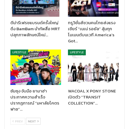
กิจกรรมสนุกกับเหล่านักช้อปบนช้อปปี้
กดติดตามเพื่อไม่ให้พลาดข่าวสาร กิจกรรม และโปรโมชันดีๆ จาก
Lotus’s Official Store บน Shopee Mall ได้ที่
ดีน่ารีเฟรชแบรนด์ครั้งใหญ่
ทรูวิชั่นส์ชวนคนไทยส่งแรง
https://shopee.co.th/lotuss_official
ดึง BamBam นำทัพสื่อ MRT
เชียร์ “เนเน่ รอยัล” ลุ้นทุก
ปลุกภาพลักษณ์ใหม่…
โมเมนต์บนเวที America’s
Got…
LIFESTYLE
LIFESTYLE
ซัมซุง จับมือ ยามาฮ่า
WACOAL X PONY STONE
ประกาศความสำเร็จ
เปิดตัว “TRANSIT
ปรากฏการณ์ “มหาลัยโคตร
COLLECTION”…
ฟาซ”…
PREV
NEXT