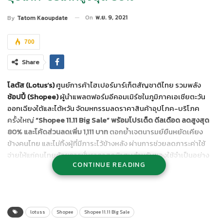
On
พ.ย. 9, 2021
By
Tatom Kaoupdate
700
Share
โลตัส (
Lotus’s)
ศูนย์การค้าไฮเปอร์มาร์เก็ตสัญชาติไทย รวมพลัง
ช้อปปี้ (
Shopee)
ผู้นำแพลตฟอร์มอีคอมเมิร์ซในภูมิภาคเอเชียตะวัน
ออกเฉียงใต้และไต้หวัน จัดมหกรรมลดราคาสินค้าอุปโภค-บริโภค
ครั้งใหญ่
“
Shopee 11.11 Big Sale”
พร้อม
โปรเด็ด ดีลเดือด ลดสูงสุด
80% และโค้ดส่วนลดเพิ่ม 1,111 บาท
ตอกย้ำเจตนารมย์ยืนหยัดเคียง
ข้างคนไทย และไม่ทิ้งผู้ที่มีภาระไว้ข้างหลัง ผ่านการช่วยลดภาระค่าใช้
จ่ายให้แก่คนไทยด้วยการหั่นราคาสุดพิเศษสำหรับของใช้จำเป็นอย่าง
CONTINUE READING
คับคั่ง พร้อมไฮไลท์ขบวนทัพกิจกรรมอย่าง การส่งมอบโปรแรงจาก
ปรากฏการณ์ Tesco Lotus สู่ Lotus’s เติมกำลังใจคนไทยหลังวิกฤต
ครั้งใหญ่กำลังจะคลี่คลาย
ตั้งแต่วันนี้จนถึงวันที่
11
พฤศจิกายน
2564
จากการที่คนไทยทุกคนต้องร่วมฝ่าวิกฤตโควิด-19 มายาวนานร่วมปี
lotuss
Shopee
Shopee 11.11 Big Sale