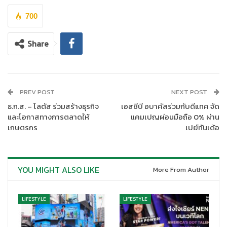
จนถึงปัจจุบัน โลตัส ยังคงเดินหน้าเคียงข้างคนไทยในทุกๆ
สถานการณ์ และเพราะห่วงใย จึงเตรียมมอบกำลังใจให้แก่นักช้อปชาว
700
ไทย โดยขนกองทัพสินค้าอุปโภค-บริโภค และตั้งใจลิสต์ของใช้จำเป็น
ที่ประชาชนคนไทยมีการใช้จ่ายบ่อยครั้งมาหั่นราคาลดลงสุดพิเศษใน
Share
มหกรรม Shopee 11.11 Big Sale
ลดแรง คุณภาพแซงโค้ง
:
พาเหรดสินค้าอุปโภค-บริโภคจาก
แบรนด์ชั้นนำ จัดเต็มส่วนลดสูงสุด 80% โค้ดส่วนลดเพิ่ม 1,111
PREV POST
NEXT POST
บาท อีกทั้งรางวัล Top spender และของแถมจากแบรนด์ดัง
ธ.ก.ส. – โลตัส ร่วมสร้างธุรกิจ
เอสซีบี อบาคัสร่วมกับดีแทค จัด
ตลอดวัน พร้อมทั้งส่วนลดพิเศษทุกชั่วโมง และสิทธิความคุ้มค่า
และโอกาสทางการตลาดให้
แคมเปญผ่อนมือถือ 0% ผ่าน
เพิ่มเติมจาก ShopeePay
เกษตรกร
เปย์ทันเด้อ
สร้างเซอร์ไพร์สแบบไร้ขีดจำกัด
:
ขนขบวนกิจกรรมสุดเซอร์
ไพร์สที่จะมามอบส่วนลดอย่างไม่มีที่สิ้นสุด อาทิ ครั้งแรกแห่ง
การเปิดตัวสินค้าสุดเอ็กซ์คลูซีฟ (Exclusive Product) พบกับ
YOU MIGHT ALSO LIKE
แบรนด์ใหม่ ชื่อใหม่ โปรปังกว่าเดิมจากปรากฏการณ์ Tesco
More From Author
Lotus สู่การเป็น Lotus’s และมอบรางวัลสุดพิเศษ New
follower prize สำหรับลูกค้าใหม่ที่กดติดตามร้าน กิจกรรม
LIFESTYLE
LIFESTYLE
Shopee Live แจก Shopee Coins ไม่ยั้ง และส่วนลดพิเศษ
ตลอดการไลฟ์ พร้อมเปิดพื้นที่ให้เหล่าเซเลบริตี้ คนดังมาทำ