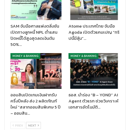
SAM จับมือศาลแพ่งตลิ่งชัน
Atome ประเทศไทย จับมือ
เปิดทางลูกหนี้ NPL ต่ำแสน
Agoda เปิดตัวแคมเปญ “ทริ
ปิดหนี้ได้สูงสุดลดเงินต้น
ปนี้มีลุ้น”…
50%…
MONEY & BANKING
MONEY & BANKING
ออมสินเปิดเกมเงินฝากรับ
ธอส. นำร่อง “B – YOND” AI
ครึ่งปีหลัง ส่ง 2 ผลิตภัณฑ์
Agent ตัวแรก ช่วยวิเคราะห์
ใหม่ “สลากออมสินพิเศษ 5 ปี
เอกสารอัตโนมัติ…
– ออมสิน…
PREV
NEXT