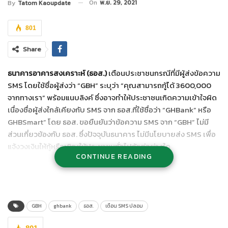
On
พ.ย. 29, 2021
By
Tatom Kaoupdate
801
Share
ธนาคารอาคารสงเคราะห์ (ธอส.)
เตือนประชาชนกรณีที่มีผู้ส่งข้อความ
SMS โดยใช้ชื่อผู้ส่งว่า “GBH” ระบุว่า “คุณสามารถกู้ได้ 3600,000
จากทางเรา” พร้อมแนบลิงค์ ซึ่งอาจทำให้ประชาชนเกิดความเข้าใจผิด
เนื่องชื่อผู้ส่งใกล้เคียงกับ SMS จาก ธอส.ที่ใช้ชื่อว่า “GHBank” หรือ
GHBSmart” โดย ธอส. ขอยืนยันว่าข้อความ SMS จาก “GBH” ไม่มี
ส่วนเกี่ยวข้องกับ ธอส. ซึ่งปัจจุบันธนาคาร ไม่มีนโยบายส่ง SMS เพื่อ
แจ้งวงเงินให้กู้หรือเชิญให้ประชาชนทั่วไปกู้แต่อย่างใด
CONTINUE READING
ทั้งนี้ หากลูกค้าประชาชนได้รับ SMS ในลักษณะเดียวกันนี้ ขอความร่วม
มือไม่ส่งต่อหรือแชร์ข้อมูล เพื่อป้องกันไม่ให้เกิดความสับสน สอบถาม
รายละเอียด หรือ ติดต่อข้อมูลข่าวสารของธนาคารเพิ่มเติมได้ที่
www.ghbank.co.th หรือ ศูนย์ลูกค้าสัมพันธ์(Call Center) โทร 0-
GBH
ghbank
ธอส.
เตือน SMS ปลอม
2645-9000 และ Facebook Fanpage ธนาคารอาคารสงเคราะห์