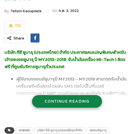
On
ก.พ. 3, 2022
By
Tatom Kaoupdate
711
Share
บริษัท ทีซี ซูบารุ (ประเทศไทย) จำกัด ประกาศแคมเปญพิเศษสำหรับ
เจ้าของรถซูบารุ ปี MY2013-2018 รับน้ำมันเครื่อง MI-Tech 1 ลิตร
ฟรี ที่ศูนย์บริการซูบารุทั่วประเทศ
ผู้ใช้งานรถยนต์ซูบารุปี MY2013 – MY2018 สามารถรับน้ำมัน
เครื่องฟรีหนึ่งลิตรโดยส่ง SMS ต่อไปนี้ไปที่เบอร์
0982810246
[“SBR”
ตามด้วยหมายเลขตัวถัง
6
หลัก** เช่น
‘SBR123456’]
CONTINUE READING
รหัสสิทธิพิเศษ Privilege Code แบบใช้ครั้งเดียวจะถูกส่งไป
ยังหมายเลขโทรศัพท์ของลูกค้าที่เป็นเจ้าของรถยนต์ซูบารุปี
MY2013 – MY2018
สามารถแสดงรหัสสิทธิพิเศษ Privilege Code ต่อเจ้าหน้าที่
SUBARU
บริษัท ทีซี ซูบารุ (ประเทศไทย) จำกัด
รถยนต์ซูบารุ