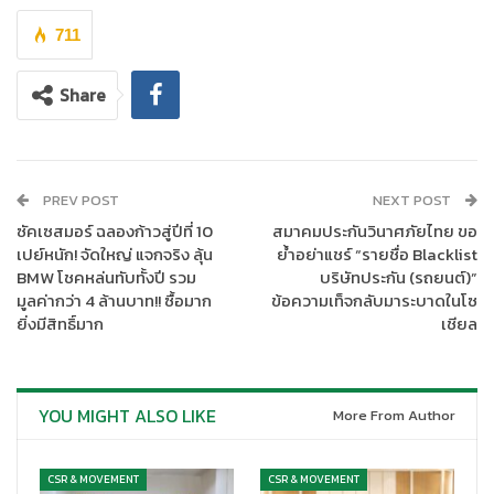
เพื่อรับน้ำมันเครื่อง MI-Tech ฟรี 1 ลิตร เมื่อลูกค้าเข้ารับ
บริการเปลี่ยนถ่ายน้ำมันเครื่องที่ศูนย์บริการซูบารุทั่วประเทศ
711
นอกจากนี้ลูกค้ายังมีโอกาสลุ้นรับแพ็กเกจบำรุงรักษาฟรี 1 ปี*
รางวัลครอบคลุมน้ำมันหล่อลื่นและชิ้นส่วนสำหรับการบำรุง
Share
รักษาสองครั้ง (มูลค่าสูงสุดไม่เกิน 15,000 บาท) และสินค้า
ลิขสิทธิ์ซูบารุ*
ประกาศรายชื่อผู้โชคดีบนแฟนเพจผู้โชคดีทางแฟนเพจ Subaru Asia
PREV POST
NEXT POST
www.facebook.com/subaruasiath
ในวันที่ 15 ของทุกเดือน ผู้ที่
ซัคเซสมอร์ ฉลองก้าวสู่ปีที่ 10
สมาคมประกันวินาศภัยไทย ขอ
สนใจสามารถเข้าร่วมแคมเปญ Keep your Subaru performing AT
เปย์หนัก! จัดใหญ่ แจกจริง ลุ้น
ย้ำอย่าแชร์ “รายชื่อ Blacklist
ITS BEST ได้ถึง 30 มิถุนายน 2565
BMW โชคหล่นทับทั้งปี รวม
บริษัทประกัน (รถยนต์)”
มูลค่ากว่า 4 ล้านบาท!! ซื้อมาก
ข้อความเท็จกลับมาระบาดในโซ
ค้นหาข้อมูลเพิ่มเติมเกี่ยวกับรถยนต์ซูบารุรุ่นต่างๆ ได้ที่
ยิ่งมีสิทธิ์มาก
เชียล
www.subaru.asia
หรือติดตามแคมเปญส่งเสริมการขายและ
ข่าวสารล่าสุดได้ที่
www.facebook.com/subatuasiath
*
เงื่อนไขเป็นไปตามที่บริษัทฯ กำหนด สอบถามรายละเอียดเพิ่มเติมที่ศูนย์บริการ
YOU MIGHT ALSO LIKE
More From Author
ซูบารุทั่วประเทศ
**
ลูกค้าสามารถตรวจสอบหมายเลขตัวถังได้ในหนังสือรับประกันหน้าที่สอง
CSR & MOVEMENT
CSR & MOVEMENT