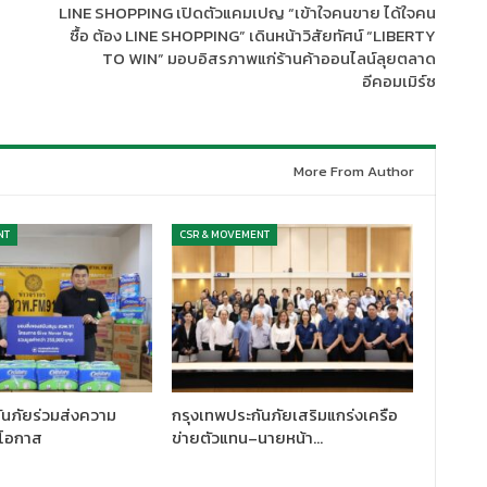
LINE SHOPPING เปิดตัวแคมเปญ “เข้าใจคนขาย ได้ใจคน
ซื้อ ต้อง LINE SHOPPING” เดินหน้าวิสัยทัศน์ “LIBERTY
TO WIN” มอบอิสรภาพแก่ร้านค้าออนไลน์ลุยตลาด
อีคอมเมิร์ซ
More From Author
NT
CSR & MOVEMENT
ันภัยร่วมส่งความ
กรุงเทพประกันภัยเสริมแกร่งเครือ
ยโอกาส
ข่ายตัวแทน–นายหน้า…