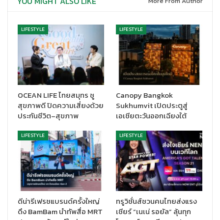
YOU MIGHT ALSO LIKE
More From Author
LIFESTYLE
LIFESTYLE
OCEAN LIFE ไทยสมุทร ชู
Canopy Bangkok
สุขภาพดี ปิดความเสี่ยงด้วย
Sukhumvit เปิดประตูสู่
ประกันชีวิต–สุขภาพ
เอเชียตะวันออกเฉียงใต้
อิ่มฟรีไม่มีแยกค่าย
กับกิจกรรมแสนพิเศษ
แจกฟรีแมคฟิช
50,000
LIFESTYLE
LIFESTYLE
ชิ้น
เพื่อแทนคำขอบคุณกับพี่ๆน้องๆ ไรเดอร์ทุกแบรนด์ที่ร่วมส่งมอบ
เมนูอาหารแสนอร่อยถึงลูกค้าของแมคโดนัลด์ ง่ายๆ เพียงกดรับออ
เดอร์ของแมคโดนัลด์ในช่วงเวลาบ่าย 2 ถึง 2 ทุ่ม ของทุกวันตั้งแต่วันที่
21 – 25 กันยายน 2565 รับฟรีแมคฟิช 1 ชิ้น จำกัด 1 ไรเดอร์/ 1 ชิ้น/ 1 ออ
เดอร์ วันละ 50 ชิ้นต่อสาขา จำนวนทั้งหมด 50,000 ชิ้น
ดีน่ารีเฟรชแบรนด์ครั้งใหญ่
ทรูวิชั่นส์ชวนคนไทยส่งแรง
ดึง BamBam นำทัพสื่อ MRT
เชียร์ “เนเน่ รอยัล” ลุ้นทุก
อิ่มคุ้มพร้อมรับ
iPhone 14
Pro
และของรางวัลอื่นๆ อีกมากมาย รวม