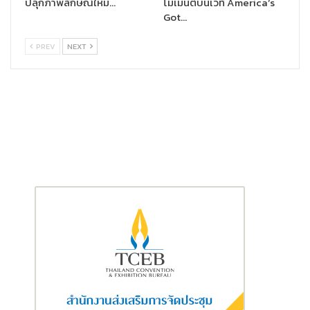
ปลุกภาพลักษณ์ใหม่…
โมเมนต์บนเวที America’s
มูลค่ากว่าสองแสนบาท สำหรับลูกค้าแฟนพันธุ์แท้แมคโดนัลด์ ที่สั่งอา
Got…
หารผ่านแมคดิลิเวอรี โดยมียอดสั่งซื้อสะสมสูงสุด จำนวน 18 ท่าน
ตั้งแต่วันที่ 21 กันยายน – 4 ตุลาคม 2565
PREV
NEXT
ร่วมอิ่มอร่อย สุดคุ้ม และรับรางวัลฟรีกับแมคดิลิเวอรี ได้ทั้ง 3 ช่องทาง
คือ แอปพลิเคชัน McDonald’s Thailand โทร.1711 และเว็บไซต์
www.mcdonalds.co.th รายละเอียดเพิ่มเติมคลิก
www.facebook.com/mcthai