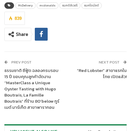
กิจกรรม “Top Spenders” สำหรับผู้มียอดการสั่งซื้อสะสมสูงสุด
McDelivery
mcdonalds
แมคดิลิเวอรี
แมคโดนัลด์
ตั้งแต่วันที่ 21 กันยายน – 4 ตุลาคม 2565
839
นางสาวพัชนีวรรณ ตันประวัติ
ประธานเจ้าหน้าที่บริหารกลุ่มการตลาด
กล่าวว่า “แมคโดนัลด์ถือเป็นผู้นำในธุรกิจดิลิเวอรี่ที่มีการเติบโตอย่าง
Share
ต่อเนื่อง ซึ่งเบื้องหลังความสำเร็จของเรานอกจากแบรนด์ที่สร้าง
ประสบการณ์ที่ดีให้กับลูกค้า มีเมนูอาหารที่อร่อยหลากหลายและ
จำนวนสาขาที่ครอบคลุม สามารถส่งมอบอาหารอร่อยมีคุณภาพและ
รวดเร็วให้กับลูกค้าแล้ว ยังรวมถึงการที่แมคโดนัลด์เป็น Business
PREV POST
NEXT POST
Partner ที่แข็งแรงกับผู้ให้บริการดิลิเวอรี่ชั้นนำทุกแบรนด์ด้วยดีเสมอ
ธรรมชาติ ซีฟู้ด ฉลองครบรอบ
“Red Lobster” สาขาแรกใน
มา ในปีนี้เพื่อแทนคำขอบคุณพี่น้องไรเดอร์ผู้เป็นส่วนสำคัญในการ
15 ปี ขอบคุณลูกค้าจัดงาน
ไทย เปิดแล้ว!
เติบโตของธุรกิจดิลิเวอรี่ แมคโดนัลด์แจกฟรี! แมคฟิช จำนวน 50,000
“MasterClass a Unique
ชิ้น ให้กับไรเดอร์ ตั้งแต่วันที่ 21 – 25 กันยายน 2565 อิ่มฟรีกันแบบไม่มี
Oyster Tasting with Hugo
Boutrais, La Famille
แยกค่าย และอีกหนึ่งความพิเศษเพื่อขอบคุณลูกค้าของแมคดิลิเวอรี่
Boutrais” ที่ร้าน 80’below กูร์
1711 เราขอมอบ iPhone 14 Pro และของรางวัลอื่นๆ อีกมากมาย รวม
เมต์ มาร์เก็ต สาขาพารากอน
มูลค่ากว่าสองแสนบาท ให้กับลูกค้า Top Spender ที่มียอดซื้อสะสม
มากที่สุดตั้งแต่วันที่ 21 กันยายน – 4 ตุลาคม 2565 ด้วย แมคโดนัลด์
ยังคงมุ่งมั่นพัฒนาธุรกิจดิลิเวอรี่ในทุกมิติเพื่อตอบโจทย์ความต้องการ
และสร้างประสบการณ์ที่ดีที่สุดให้กับลูกค้าทุกคน”