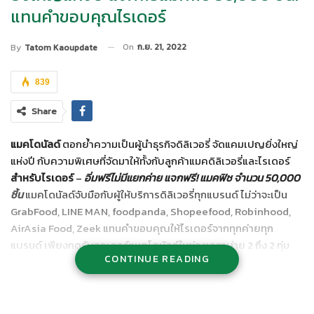
แทนคำขอบคุณไรเดอร์
On
ก.ย. 21, 2022
By
Tatom Kaoupdate
839
Share
แมคโดนัลด์
ตอกย้ำความเป็นผู้นำธุรกิจดิลิเวอรี่ จัดแคมเปญยิ่งใหญ่
แห่งปี กับความพิเศษที่จัดมาให้ทั้งกับลูกค้าแมคดิลิเวอรี่และไรเดอร์
สำหรับไรเดอร์
–
อิ่มฟรีไม่มีแยกค่าย แจกฟรี! แมคฟิช จำนวน
50,000
ชิ้น
แมคโดนัลด์จับมือกับผู้ให้บริการดิลิเวอรี่ทุกแบรนด์ ไม่ว่าจะเป็น
GrabFood, LINE MAN, foodpanda, Shopeefood, Robinhood,
AirAsia Food, Zeek แทนคำขอบคุณให้ไรเดอร์จากทุกค่ายทุก
แบรนด์ เพียงกดรับออเดอร์แมคโดนัลด์ในช่วงเวลาบ่าย 2 ถึง 2 ทุ่ม
CONTINUE READING
ของทุกวันตั้งแต่วันที่ 21 – 25 กันยายน 2565 รับฟรีแมคฟิช 1 ชิ้น จำกัด
1 ไรเดอร์/ 1 ชิ้น/ 1 ออเดอร์ วันละ 50 ชิ้นต่อสาขา จำนวนทั้งหมด
50,000 ชิ้น
สำหรับลูกค้าแมคดิลิเวอรี่
1711
–
อิ่มคุ้มพร้อมรับ
iPhone
14
Pro
และของรางวัลอื่นๆ อีกมากมาย รวมมูลค่ากว่าสองแสนบาทกับ