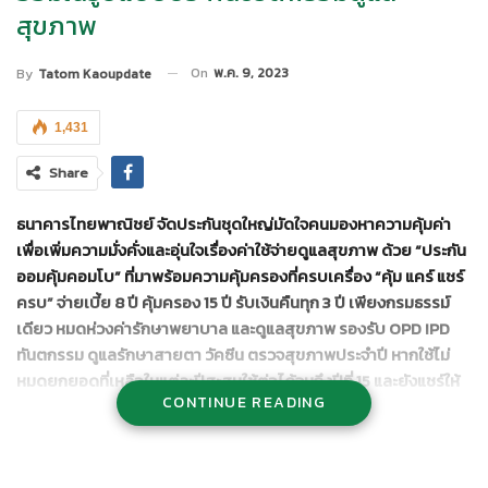
สุขภาพ
On
พ.ค. 9, 2023
By
Tatom Kaoupdate
1,431
Share
ธนาคารไทยพาณิชย์ จัดประกันชุดใหญ่มัดใจคนมองหาความคุ้มค่า
เพื่อเพิ่มความมั่งคั่งและอุ่นใจเรื่องค่าใช้จ่ายดูแลสุขภาพ ด้วย
“ประกัน
ออมคุ้มคอมโบ” ที่มาพร้อมความคุ้มครองที่ครบเครื่อง “คุ้ม แคร์ แชร์
ครบ” จ่ายเบี้ย 8 ปี คุ้มครอง 15 ปี รับเงินคืนทุก 3 ปี
เพียงกรมธรรม์
เดียว
หมดห่วงค่ารักษาพยาบาล และดูแลสุขภาพ รองรับ
OPD IPD
ทันตกรรม ดูแลรักษาสายตา วัคซีน ตรวจสุขภาพประจำปี หากใช้ไม่
หมดยกยอดที่เหลือในแต่ละปีสะสมใช้ต่อได้จนถึงปีที่ 15 และยังแชร์ให้
CONTINUE READING
กับสมาชิกในครอบครัว* ร่วมใช้วงเงินค่ารักษาพยาบาลและดูแล
สุขภาพ
สูงสุด 5 คน
(รวมผู้เอาประกันภัย)
พร้อมทั้งได้รับความ
คุ้มครองชีวิต
50,000 บาททุกคน เบี้ยฯ สามารถหักลดหย่อนภาษี
สูงสุด 100,000 บาท