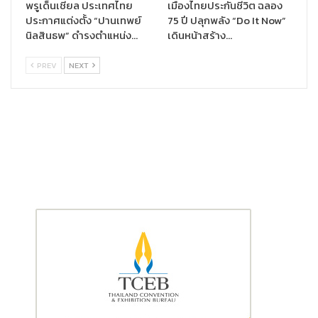
พรูเด็นเชียล ประเทศไทย
เมืองไทยประกันชีวิต ฉลอง
และผลประโยชน์ด้านการรักษาพยาบาลของประกันออมคุ้มคอมโบ จะ
ประกาศแต่งตั้ง “ปานเทพย์
75 ปี ปลุกพลัง “Do It Now”
สนับสนุนการเติบโตให้กับธุรกิจการขายผลิตภัณฑ์ประกันผ่านธนาคาร
นิลสินธพ” ดำรงตำแหน่ง…
เดินหน้าสร้าง…
ในปีนี้ได้เป็นอย่างดี”
นางณาตยา กล่าว
PREV
NEXT
รายละเอียดเพิ่มเติม “ประกันออมคุ้มคอมโบ”
คุ้ม คือ รับเงินคืน 2% ระหว่างสัญญาทุก 3 ปี ณ สิ้นปีกรมธรรม์
ที่ 3, 6, 9, 12 และเงินคืน 800% เมื่อครบกำหนดสัญญา ณ สิ้น
ปีกรมธรรม์ที่ 15
แคร์ คือวงเงินค่ารักษาพยาบาลและดูแลสุขภาพ รองรับ OPD
IPD ทันตกรรม ดูแลรักษาสายตา วัคซีน ตรวจสุขภาพประจำปี
หากใช้ไม่หมดสามารถยกยอดที่เหลือในแต่ละปีสะสมใช้ได้จนถึง
ปีที่ 15
แชร์ คือแชร์ให้กับสมาชิกในครอบครัว* ร่วมใช้วงเงินค่ารักษา
พยาบาลและดูแลสุขภาพ พร้อมทั้งได้รับความคุ้มครองชีวิต
50,000 บาททุกคน
ครบ คือ กรมธรรม์เดียวคุ้มครองครบทั้งชีวิต สุขภาพ พร้อม
เงินคืน และเบี้ยประกันภัยสามารถหักลดหย่อนภาษี สูงสุด
100,000 บาท (ตามประกาศของอธิบดีกรมสรรพากร)