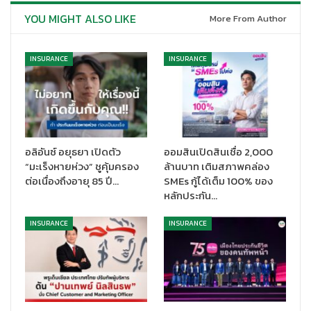
พัฒนานวัตกรรมด้านการประกันเพื่อครอบคลุมความต้องการของ
YOU MIGHT ALSO LIKE
More From Author
ลูกค้าอย่างต่อเนื่อง ซึ่งไทยพาณิชย์ เป็นหนึ่งในผู้นำธุรกิจการขาย
ผลิตภัณฑ์ประกันผ่านธนาคารที่นำเสนอผลิตภัณฑ์ประกันผ่านการ
ศึกษาความต้องการของลูกค้าอยู่ตลอดเวลา และในช่วงต้นปีที่ผ่านมา
INSURANCE
INSURANCE
ประสบความสำเร็จอย่างมากจากผลิตภัณฑ์ประกัน “15/5 Pro (แบบ
ไม่มีความคุ้มครองโรคร้ายแรง) และ 15/5 Pro Max (แบบมีความ
คุ้มครองโรคร้ายแรง)” ที่มียอดขายคิดเป็นเบี้ยประกันภัยรับกว่า
2,000 ล้านบาทในช่วงเวลาเพียง 3 เดือนแรก
อลิอันซ์ อยุธยา เปิดตัว
ออมสินเปิดสินเชื่อ 2,000
“ในปีนี้ธนาคารยังคงสานต่อประกันที่มอบความคุ้มค่า และด้วยทิศทาง
“มะเร็งหายห่วง” ชูคุ้มครอง
ล้านบาท เติมสภาพคล่อง
ดอกเบี้ยขาขึ้น เป็นอีกโอกาสที่คนไทยจะมองหาผลิตภัณฑ์ที่ให้ผล
ต่อเนื่องถึงอายุ 85 ปี…
SMEs กู้ได้เต็ม 100% ของ
ตอบแทนที่สูงกว่าเงินฝากในระยะเวลาที่แน่นอน เพื่อเพิ่มความมั่งคั่งใน
หลักประกัน…
ระยะยาว อีกทั้งอุ่นใจในเรื่องค่าใช้จ่ายสุขภาพ จึงเป็นที่มาของการร่วม
กันกับพันธมิตรสำคัญ บริษัท เอฟดับบลิวดี ประกันชีวิต จำกัด (มหาชน)
INSURANCE
INSURANCE
ในการเปิดตัวประกันสะสมทรัพย์ใหม่ภายใต้ชื่อ
“ประกันออมคุ้มคอมโบ”
ที่ให้ความคุ้มแบบจุก ชุดใหญ่ กับผู้เอาประกันภัยและครอบครัว รับความ
คุ้มครองรวม
5 คน (รวมผู้เอาประกันภัย) จ่ายเบี้ยประกันภัย 8 ปี รับ
ความคุ้มครอง 15 ปี พร้อมรับผลประโยชน์เรื่องค่ารักษาพยาบาลแบบ
ครบเครื่อง “คุ้ม แคร์ แชร์ ครบ” ซึ่ง ธนาคารมั่นใจว่า ผลตอบแทนที่คุ้มค่า