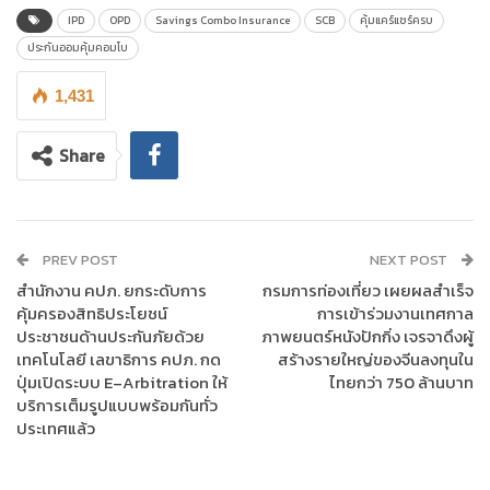
IPD
OPD
Savings Combo Insurance
SCB
คุ้มแคร์แชร์ครบ
ประกันออมคุ้มคอมโบ
1,431
Share
PREV POST
NEXT POST
สำนักงาน คปภ. ยกระดับการ
กรมการท่องเที่ยว เผยผลสำเร็จ
คุ้มครองสิทธิประโยชน์
การเข้าร่วมงานเทศกาล
ประชาชนด้านประกันภัยด้วย
ภาพยนตร์หนังปักกิ่ง เจรจาดึงผู้
เทคโนโลยี เลขาธิการ คปภ. กด
สร้างรายใหญ่ของจีนลงทุนใน
นางณาตยา สุขุม รองผู้จัดการใหญ่ ผู้บริหารสายงาน ผลิตภัณฑ์
ปุ่มเปิดระบบ E–Arbitration ให้
ไทยกว่า 750 ล้านบาท
ประกัน ธนาคารไทยพาณิชย์
เปิดเผยที่มาของผลิตภัณฑ์ใหม่นี้ว่า คน
บริการเต็มรูปแบบพร้อมกันทั่ว
ไทยหันมาให้ความสำคัญในการดูแลสุขภาพมากขึ้น รวมถึงค่าใช้จ่าย
ประเทศแล้ว
ในการดูแลสุขภาพเพิ่มขึ้นตามสถานการณ์เงินเฟ้อ จึงเห็นเทรนด์ของ
บริษัทประกันชีวิตและช่องทางการนำเสนอผลิตภัณฑ์ต่างร่วมกัน