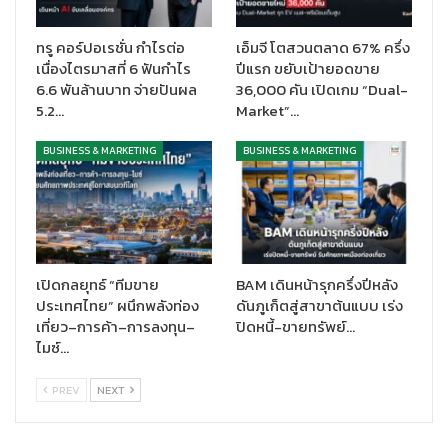
“จำนวนนัดหมายและงานที่คาดว่าจะมาจัดในประเทศไทย สะท้อนถึง
ความสนใจและความเชื่อมั่นของนานาชาติที่มีต่อประเทศไทยในฐานะ
ทรู คอร์ปอเรชั่น กำไรต่อ
เอ็มจี โตสวนตลาด 67% ครึ่ง
ตัวเลือกระดับแถวหน้าสำหรับการจัดงานไมซ์”
เนื่องไตรมาสที่ 6 ฟันกำไร
ปีแรก ขยับเป้ายอดขาย
6.6 พันล้านบาท จ่ายปันผล
36,000 คัน เปิดเกม “Dual-
ทีเส็บ ยังได้เปิดตัวแคมเปญใหม่ “Thailand MICE to Meet You
5.2…
Market”…
Year 2023” ในงาน IMEX Frankfurt 2023 สู่ตลาดไมซ์ต่างประเทศ ชู
จุดขายนำเสนอความพร้อมไมซ์ไทยที่ได้รับการยกระดับในทุกมิติ เช่น
BUSINESS & MARKETING
BUSINESS & MARKETING
การขยายเพิ่มช่องทางอำนวยความสะดวกในการเดินทางเข้าเมืองให้
กับนักเดินทางไมซ์นานาชาติ ณ สนามบินดอนเมือง การเพิ่มจำนวน
สถานที่จัดงานที่ได้รับมาตรฐานการจัดงานอย่างยั่งยืน รวมถึงผู้
ประกอบการด้านเทคโนโลยีเพื่อเพิ่มประสิทธิภาพในการจัดงาน ตลอด
จนการพัฒนายกระดับโครงสร้างพื้นฐานและสิ่งอำนวยความสะดวก
เปิดกลยุทธ์ “ทีมขาย
BAM เดินหน้ารุกครึ่งปีหลัง
ของเมืองไมซ์ พร้อมกันนี้ ได้เปิดตัวประเทศไทยเตรียมพร้อมการจัด
ประเทศไทย” ผนึกพลังท่อง
ดันภูเก็ตสู่สาขาต้นแบบ เร่ง
ประชุมระดับโลกสองรายการ คือ งานประชุมสามัญประจำปีของ
เที่ยว–การค้า–การลงทุน–
ปิดหนี้-ขายทรัพย์…
สมาคมการประชุมนานาชาติ หรืองาน ICCA Annual Congress 2023
ไมซ์…
งานประชุมสภาผู้ว่าการธนาคารโลก และงาน Annual Meetings of
the World Bank and the International Monetary Fund (IMF)
PREV
NEXT
2026 เพื่อแสดงศักยภาพตอกย้ำที่ประเทศไทยได้รับเลือกให้เป็น
สถานที่จัดงานประชุมระดับโลก