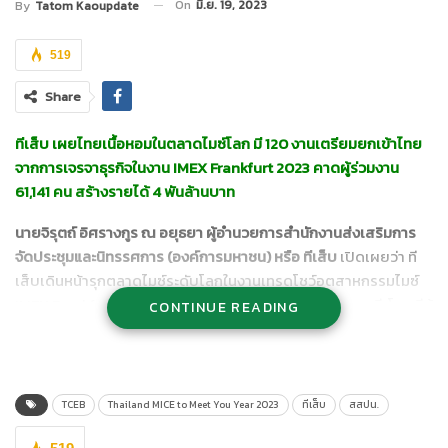
On
มิ.ย. 19, 2023
By
Tatom Kaoupdate
519
Share
ทีเส็บ เผยไทยเนื้อหอมในตลาดไมซ์โลก มี
120 งานเตรียมยกเข้าไทย
จากการเจรจาธุรกิจในงาน IMEX Frankfurt 2023 คาดผู้ร่วมงาน
61,141 คน สร้างรายได้ 4 พันล้านบาท
นายจิรุตถ์ อิศรางกูร ณ อยุธยา ผู้อำนวยการสำนักงานส่งเสริมการ
จัดประชุมและนิทรรศการ (องค์การมหาชน) หรือ ทีเส็บ
เปิดเผยว่า ที
เส็บเดินหน้ารุกตลาดไมซ์ระดับโลกในงานเทรดโชว์อุตสาหกรรมไมซ์
IMEX Frankfurt 2023 ณ เมืองแฟรงก์เฟิร์ต ประเทศเยอรมนี โดยมีผู้
CONTINUE READING
ประกอบการไมซ์ไทยเข้าร่วมทั้งสิ้น 29 หน่วยงาน ซึ่งมีการเจรจาธุรกิจ
กับลูกค้าต่างประเทศรวมทั้งสิ้นมากถึง 960 นัดหมาย แบ่งเป็นการนัด
หมายของผู้ประกอบการไมซ์ไทยจำนวน 866 นัดหมาย และการนัด
หมายกับทีเส็บจำนวน 94 นัดหมาย
TCEB
Thailand MICE to Meet You Year 2023
ทีเส็บ
สสปน.