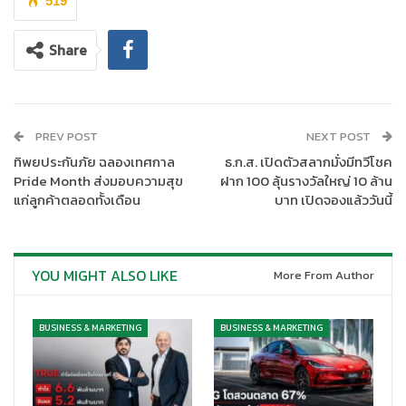
519
Share
PREV POST
NEXT POST
ทิพยประกันภัย ฉลองเทศกาล
ธ.ก.ส. เปิดตัวสลากมั่งมีทวีโชค
Pride Month ส่งมอบความสุข
ฝาก 100 ลุ้นรางวัลใหญ่ 10 ล้าน
แก่ลูกค้าตลอดทั้งเดือน
บาท เปิดจองแล้ววันนี้
ผลการเจรจาพบว่า ประเทศไทยได้จำนวนงานที่มีศักยภาพหรือความ
YOU MIGHT ALSO LIKE
More From Author
เป็นไปได้ที่จะมาจัดในประเทศไทย หรือที่เรียกว่า lead จำนวน 120 งาน
แบ่งเป็นงานประชุมองค์กรและการเดินทางเพื่อเป็นรางวัลจำนวน 109
BUSINESS & MARKETING
BUSINESS & MARKETING
กลุ่ม จำนวนนักเดินทาง 21,561 คน และงานประชุมนานาชาติจำนวน 11
งาน จำนวนนักเดินทาง 39,580 คน ประมาณการรายได้เข้าประเทศ
4,035.30 ล้านบาท