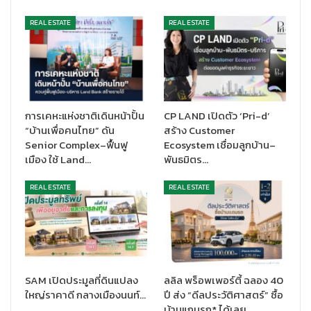
REAL ESTATE
REAL ESTATE
นายธรัฐพร เตชะกิจขจร
นอกจากนี้ ยังมีแคมเปญ
“สินเชื่อบ้าน บสส. (
SAM) by GHB
สินเชื่อ
การเคหะแห่งชาติเดินหน้าปั้น
CP LAND เปิดตัว ‘Pri-d’
บ้านเงื่อนไขพิเศษ SAM จากธนาคารอาคารสงเคราะห์ (ธอส.) โดย
“บ้านเพื่อคนไทย” ดัน
สร้าง Customer
ลูกค้าจะได้รับสิทธิ์และอัตราดอกเบี้ยพิเศษในการขอสินเชื่อผ่าน ธอส.
Senior Complex–ฟื้นฟู
Ecosystem เชื่อมลูกบ้าน–
พร้อมรับบัตรสมนาคุณเพิ่มเติมสูงสุด 3,000 บาท จาก SAM ภายใต้
เมือง ใช้ Land…
พันธมิตร…
เงื่อนไขที่กำหนด รวมทั้งโปรโมชัน
“กู้ได้ให้เลย”
สำหรับผู้ที่ซื้อทรัพย์
NPA ประเภทที่อยู่อาศัยอีกด้วย
REAL ESTATE
REAL ESTATE
ตัวอย่างทรัพย์เด่นราคาพิเศษ จ.ชลบุรี อาทิ
บ้านเดี่ยว
2 ชั้น เนื้อที่ 72.2 ตร.ว. โครงการ เฮอริเทจ ศรีราชา
ติดถ.สุขุมวิท (ทล.3) ต.เหมือง อ.เมืองชลบุรี จ.ชลบุรี เดินทาง
สะดวก สามารถเดินลงทะเลจากภายในหมู่บ้านได้ เงียบสงบ มี
SAM เปิดประมูลที่ดินแปลง
ลลิล พร็อพเพอร์ตี้ ฉลอง 40
ความเป็นส่วนตัว ใกล้กองพันต่อสู้อากาศยานที่ 12 กรมต่อสู้
ใหญ่ราคาดี กลางเมืองนนท์…
ปี ส่ง “ดีลประวัติศาสตร์” ซื้อ
บ้านแถมรถ* ได้เลย…