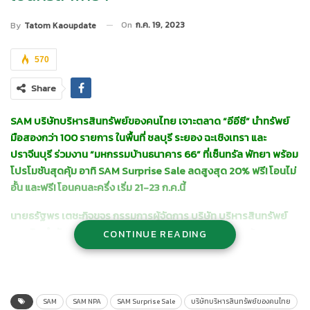
On
ก.ค. 19, 2023
By
Tatom Kaoupdate
570
Share
SAM บริษัทบริหารสินทรัพย์ของคนไทย เจาะตลาด “อีอีซี” นำทรัพย์
มือสองกว่า 100 รายการ ในพื้นที่ ชลบุรี ระยอง ฉะเชิงเทรา และ
ปราจีนบุรี ร่วมงาน “มหกรรมบ้านธนาคาร 66” ที่เซ็นทรัล พัทยา พร้อม
โปรโมชันสุดคุ้ม อาทิ SAM Surprise Sale ลดสูงสุด 20% ฟรี! โอนไม่
อั้น และฟรี! โอนคนละครึ่ง เริ่ม 21-23 ก.ค.นี้
นายธรัฐพร เตชะกิจขจร กรรมการผู้จัดการ บริษัท บริหารสินทรัพย์
สุขุมวิท จำกัด (บสส.) หรือ
SAM
เปิดเผยว่า จากโครงการพัฒนา
CONTINUE READING
ระเบียงเศรษฐกิจพิเศษภาคตะวันออก หรือ EEC ที่กำลังขยายตัวและมี
นักลงทุนเข้าไปลงทุนเพิ่มมากขึ้นอย่างต่อเนื่อง ทำให้ SAM เห็นถึง
โอกาสในการจำหน่ายทรัพย์มือสองเพิ่มขึ้น จึงได้เข้าร่วมออกบูธใน
งาน
“มหกรรมบ้านธนาคาร
66 จ.ชลบุรี”
ณ เซ็นทรัล พัทยา ระหว่างวัน
SAM
SAM NPA
SAM Surprise Sale
บริษัทบริหารสินทรัพย์ของคนไทย