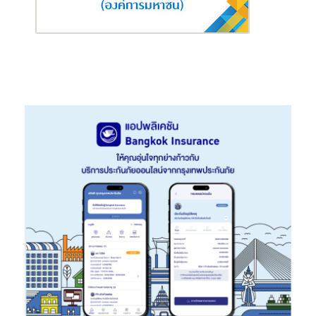
6.35 ลบ.
โรงแรม 7 ชั้น 100 ห้อง
เนื้อที่ 371 ตร.ว.ทำเลดี ซ.พัทยากลาง 12
ต.หนองปรือ อ.บางละมุง จ.ชลบุรี ห่างจากชายหาดพัทยา 900
ม. ทรัพย์สินตั้งอยู่ในย่านที่อยู่อาศัย พาณิชยกรรม และแหล่ง
ท่องเที่ยว การคมนาคมสะดวก ใกล้ห้างสรรพสินค้าบิ๊กซี พัทยา
กลาง ปรับลดราคาพิเศษจาก 85.88 ลบ. เหลือเพียง 80.87 ลบ.
ตัวอย่างทรัพย์เด่นที่น่าสนใจจังหวัดอื่น อาทิ
ทาวน์เฮ้าส์ เนื้อที่ 24 ตร.ว. หมู่บ้านกุญชร์สิริ
ถ.ราชชุมพล
(รย.5037) ต.เนินพระ อ.เมืองระยอง จ.ระยอง ตั้งอยู่ในย่านที่อยู่
อาศัยและพาณิชยกรรม การคมนาคมสะดวก ใกล้สำนักงาน
กศน. จังหวัดระยอง สนามกีฬากลางจังหวัดระยอง โฮมโปร
ระยอง ปรับลดราคาพิเศษจาก 4.59 ลบ. เหลือเพียง 4.13 ลบ.
ทาวน์เฮ้าส์ 2 ชั้น เนื้อที่ 18 ตร.ว. ติดถนน 2 ด้าน ในโครงการหมู่
บ้านไลโอ ฉะเชิงเทรา-บางพระ
ถ.เกษมราษฎร์พัฒนา ต.บาง
พระ อ.เมืองฉะเชิงเทรา จ. ฉะเชิงเทรา ตั้งอยู่ในย่านที่อยู่อาศัย
ใกล้วัดบางปรง ห้างไทวัสดุ ห้างโรบินสัน ราคาขาย 1.69 ลบ.
ผู้สนใจสามารถชมรายการทรัพย์ลดราคาพิเศษจังหวัดชลบุรีได้ที่ และ