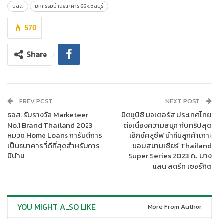
ที่ 21-23 ก.ค. นี้ เพื่อนำทรัพย์มือสองทำเลดีใน จ.ชลบุรี ระยอง
บสส.
มหกรรมบ้านธนาคาร 66 จ.ชลบุรี
ฉะเชิงเทรา และปราจีนบุรี รวมกว่า 100 รายการ ออกจำหน่าย ไม่ว่าจะ
เป็นบ้านเดี่ยว บ้านแฝด ทาวน์เฮ้าส์ อาคารพาณิชย์ ห้องชุดพักอาศัย
570
ที่ดินเปล่า รวมทั้งทรัพย์เพื่อการลงทุน อาทิ โรงแรม/รีสอร์ท โรงงาน/
โกดัง อพาร์ทเมนท์ เป็นต้น เพื่อให้ผู้สนใจได้มีโอกาสเลือกซื้อและพบ
Share
กับเจ้าหน้าที่เพื่อสอบถามรายละเอียดทรัพย์ได้อย่างใกล้ชิด พร้อมจัด
โปรโมชันแรง
“
SAM Surprise Sale ลดสูงสุด 20%”
และโปรโมชัน
พิเศษมากมายภายในงาน อาทิ ฟรี! โอนไม่อั้น สำหรับทรัพย์มูลค่า 10
ลบ.ขึ้นไป ฟรี! ค่าโอนคนละครึ่ง สำหรับทรัพย์มูลค่าไม่เกิน 10 ลบ. ส่วน
PREV POST
NEXT POST
ลูกค้าเดิมของ SAM ที่ซื้อทรัพย์เพิ่มยังจะได้รับ Gift Voucher มูลค่า
ธอส. รับรางวัล Marketeer
มิตซูบิชิ มอเตอร์ส ประเทศไทย
สูงสุด 100,000 บาท และหากแนะนำเพื่อนหรือคนรู้จักมาซื้อทรัพย์
No.1 Brand Thailand 2023
ต่อเนื่องความสนุก กับทริปสุด
SAM ยังจะได้รับค่าแนะนำ 2% หรือสูงสุดถึง 100,000 บาท/รายการ
หมวด Home Loans การันตีการ
เอ็กซ์คลูซีฟ นำทีมลูกค้าเกาะ
เงื่อนไขเป็นไปตามที่กำหนด
เป็นธนาคารที่ดีที่สุดสำหรับการ
ขอบสนามเชียร์ Thailand
มีบ้าน
Super Series 2023 ณ บาง
แสน สตรีท เซอร์กิต
YOU MIGHT ALSO LIKE
More From Author