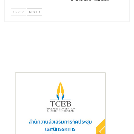
อากาศยานที่ 1 สำนักงานการค้าต่างประเทศเขต 3 ชลบุรี เดอะ
เลกาซี่ คริสตัล เบย์กอล์ฟคลับ ปรับลดราคาพิเศษจาก 9.28
PREV
NEXT
ลบ. เหลือเพียง 8.35 ลบ.
บ้านเดี่ยว 2 ชั้น เนื้อที่ 93 ตร.ว. หมู่บ้านเอกมงคล วิลเลจ
(ชัยพฤกษ์
1)
ถ.ชัยพฤกษ์ ต.หนองปรือ อ.บางละมุง จ.ชลบุรี ติด
ถนน 2 ด้าน ทรัพย์ตั้งอยู่ในย่านที่อยู่อาศัย สาธารณูปโภคครบ
ครัน ใกล้หาดจอมเทียน โรงเรียนเมืองพัทยา 7 วัดบุญย์กัญจนา
ราม และไทวัสดุ พัทยาใต้ ปรับลดราคาพิเศษจาก 6.34 ลบ.
เหลือ 5.70 ลบ.
ทาวน์เฮ้าส์ 2 ชั้น เนื้อที่ 17.4 ตร.ว. หมู่บ้านพฤกษา 89
ถ.เศรษฐกิจ (ทล.344) ต.บ้านสวน อ.เมืองชลบุรี จ.ชลบุรี ทรัพย์
ตั้งอยู่ในย่านที่อยู่อาศัย ใกล้แหล่งชุมชนและสถานศึกษา เช่น
โรงเรียนเมรี่มาคูเลตคอนแวนต์ วิทยาลัยเทคโนโลยีดาราสมุทร
บริหารธุรกิจ ปรับลดราคาพิเศษจาก 1.89 ลบ. เหลือเพียง 1.70
ลบ.
คอนโดมิเนียม ชั้น 5 วิวทะเล
พื้นที่ 74.83 ตร.ม. โครงการอนั
ญญา บีชฟร้อน คอนโดมิเนียม ถ.พัทยา-นาเกลือ ต.นาเกลือ
อ.บางละมุง จ.ชลบุรี ทรัพย์ตั้งอยู่ในย่านที่อยู่อาศัย ติดชายทะเล
อยู่ตัวเมืองพัทยา ปรับลดราคาพิเศษจาก 6.69 ลบ. เหลือเพียง