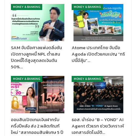
MONEY & BANKING
MONEY & BANKING
SAM จับมือศาลแพ่งตลิ่งชัน
Atome ประเทศไทย จับมือ
เปิดทางลูกหนี้ NPL ต่ำแสน
Agoda เปิดตัวแคมเปญ “ทริ
ปิดหนี้ได้สูงสุดลดเงินต้น
ปนี้มีลุ้น”…
50%…
MONEY & BANKING
MONEY & BANKING
ออมสินเปิดเกมเงินฝากรับ
ธอส. นำร่อง “B – YOND” AI
ครึ่งปีหลัง ส่ง 2 ผลิตภัณฑ์
Agent ตัวแรก ช่วยวิเคราะห์
ใหม่ “สลากออมสินพิเศษ 5 ปี
เอกสารอัตโนมัติ…