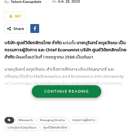
On
ก.ค. 25, 2023
By
Tatom Kaoupdate
967
Share
บริษัท ศูนย์วิจัยกสิกรไทย จำกัด
แต่งตั้ง
นายบุรินทร์ อดุลวัฒนะ เป็น
กรรมการผู้จัดการ และ
Chief Economist บริษัท ศูนย์วิจัยกสิกรไทย
จำกัด
มีผลตั้งแต่วันที่ 1 กรกฎาคม 2566 เป็นต้นมา
นายบุรินทร์ อดุลวัฒนะ สำเร็จการศึกษาระดับปริญญาตรี และ
ปริญญาโทด้าน Mathematics and Economics จาก University
of Cambridge ประเทศอังกฤษ มีประสบการณ์การทำงานภาคการ
เงินกับ Credit Agricole Hong Kong ธนาคารแห่งประเทศไทย และ
CONTINUE READING
ธนาคารกรุงเทพ เริ่มเข้าทำงานที่ธนาคารกสิกรไทย เมื่อปี พ.ศ.2565
ในตำแหน่ง Managing Director และ Private Banking Business
Head ก่อนได้รับการแต่งตั้งให้ดำรงตำแหน่งเป็นกรรมการผู้จัดการ
และ Chief Economist บริษัท ศูนย์วิจัยกสิกรไทย จำกัด
KResearch
Managing Director
กรรมการผู้จัดการ
นายบุรินทร์ อดุลวัฒนะ
ศูนย์วิจัยกสิกรไทย