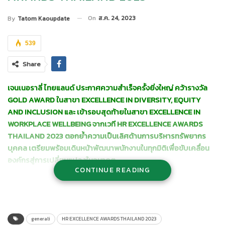
On
ส.ค. 24, 2023
By
Tatom Kaoupdate
539
Share
เจนเนอราลี่ ไทยแลนด์
ประกาศความสำเร็จครั้งยิ่งใหญ่ คว้ารางวัล
GOLD AWARD ในสาขา EXCELLENCE IN
DIVERSITY, EQUITY
AND INCLUSION และ เข้ารอบสุดท้ายในสาขา EXCELLENCE IN
WORKPLACE WELLBEING จากเวที HR EXCELLENCE AWARDS
THAILAND 2023 ต
อกย้ำความเป็นเลิศด้านการบริหารทรัพยากร
บุคคล เตรียมพร้อมเดินหน้าพัฒนาพนักงานในทุกมิติเพื่อขับเคลื่อน
องค์กรสู่การเปลี่ยนแปลงในอนาคต
CONTINUE READING
นาย อาร์ช คอลมิ (
Mr. Arsh Kaumi)
ประธานเจ้าหน้าที่บริหาร กลุ่ม
บริษัท เจนเนอราลี่ ไทยแลนด์
กล่าวว่า “หัวใจหลักของการพัฒนา
องค์กรสู่ความสำเร็จ คือ
“พนักงาน”
นับเป็นฟันเฟืองส่วนสำคัญที่ขับ
เคลื่อนให้องค์กรและธุรกิจสามารถเดินไปข้างหน้าได้อย่างมั่นคงแหละ
generali
HR EXCELLENCE AWARDS THAILAND 2023