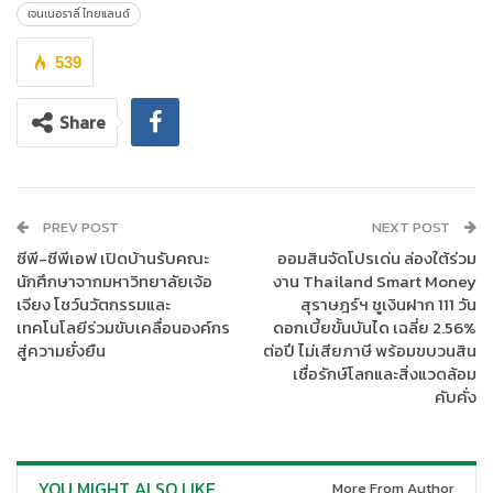
ยั่งยืน โดยตลอดระยะเวลาที่ผ่านมาเจนเนอราลี่ ไทยแลนด์ ได้ปรับ
เจนเนอราลี่ ไทยแลนด์
เปลี่ยนรูปแบบการบริหารบุคลากรให้สอดคล้องต่อการเปลี่ยนแปลง
ของยุคสมัย เพื่อเป้าหมายหลักในการเป็น Lifetime Partner 24 ซึ่ง
539
ล่าสุดได้นำ 4 แนวทางมาดูแลพนักงานขององค์กร ได้แก่
CULTURE
การปลูกฝั่งวัฒนธรรมการอยู่เคียงข้างลูกค้า ความยั่งยืนและความมี
Share
คุณธรรมในการดำเนินธุรกิจ ต่อมาคือ
DEI
การสร้างสภาพแวดล้อม
การทำงานที่รองรับความหลากหลายของพนักงานทั้ง เพศ อายุ
ศาสนา เชื้อชาติ เพื่อสร้างโอกาสที่เท่าเทียมและนำไปสู่การมีส่วนร่วม
SKILLS
การส่งเสริมทักษะให้แก่พนักงาน รวมถึงการพัฒนาด้าน
PREV POST
NEXT POST
เทคโนโลยีเพื่อพัฒนาศักยภาพของบุคลากร เพื่อสร้างการเติบโตใน
ซีพี-ซีพีเอฟ เปิดบ้านรับคณะ
ออมสินจัดโปรเด่น ล่องใต้ร่วม
สายงานและองค์กร สุดท้ายคือ
ORGANIAZATION
การนำนวัตกรรม
นักศึกษาจากมหาวิทยาลัยเจ้อ
งาน Thailand Smart Money
ด้านเทคโนโลยีมาช่วยเพิ่มประสิทธิภาพบุคลากรและการทำงานในรูป
เจียง โชว์นวัตกรรมและ
สุราษฎร์ฯ ชูเงินฝาก 111 วัน
แบบไฮบริดที่สอดรับกับสถานการณ์ปัจจุบัน
เทคโนโลยีร่วมขับเคลื่อนองค์กร
ดอกเบี้ยขั้นบันได เฉลี่ย 2.56%
สู่ความยั่งยืน
ต่อปี ไม่เสียภาษี พร้อมขบวนสิน
ส่งผลให้ในปี 2023 นี้ เจนเนอราลี่ ไทยแลนด์ ประสบความสำเร็จด้าน
เชื่อรักษ์โลกและสิ่งแวดล้อม
การพัฒนาบุคลากร สามารถคว้า รางวัลใหญ่ ได้แก่
รางวัล
GOLD
คับคั่ง
AWARD ในสาขา
EXCELLENCE IN DIVERSITY, EQUITY AND
INCLUSION
และ เข้ารอบสุดท้ายในสาขา
EXCELLENCE IN
WORKPLACE WELLBEING
ความเป็นเลิศในด้านความเป็นอยู่ที่ดีในที่
YOU MIGHT ALSO LIKE
More From Author