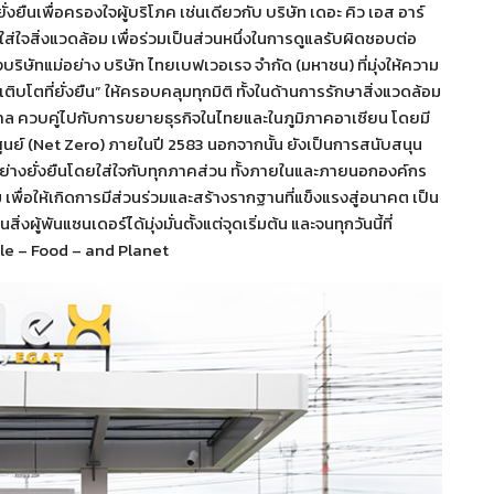
่งยืนเพื่อครองใจผู้บริโภค เช่นเดียวกับ บริษัท เดอะ คิว เอส อาร์
ี่ใส่ใจสิ่งแวดล้อม เพื่อร่วมเป็นส่วนหนึ่งในการดูแลรับผิดชอบต่อ
ัทแม่อย่าง บริษัท ไทยเบฟเวอเรจ จำกัด (มหาชน) ที่มุ่งให้ความ
โตที่ยั่งยืน” ให้ครอบคลุมทุกมิติ ทั้งในด้านการรักษาสิ่งแวดล้อม
ล ควบคู่ไปกับการขยายธุรกิจในไทยและในภูมิภาคอาเซียน โดยมี
นย์ (Net Zero) ภายในปี 2583 นอกจากนั้น ยังเป็นการสนับสนุน
จอย่างยั่งยืนโดยใส่ใจกับทุกภาคส่วน ทั้งภายในและภายนอกองค์กร
ม เพื่อให้เกิดการมีส่วนร่วมและสร้างรากฐานที่แข็งแรงสู่อนาคต เป็น
ู้พันแซนเดอร์ได้มุ่งมั่นตั้งแต่จุดเริ่มต้น และจนทุกวันนี้ที่
ple – Food – and Planet