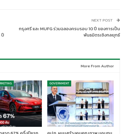
NEXT POST
กรุงศรี และ MUFG ร่วมฉลองครบรอบ 10 ปี ของการเป็น
 ปี
พันธมิตรเชิงกลยุทธ์
More From Author
RKETING
GOVERNMENT
ตลาด 67% ครึ่งปีแรก
คปภ. หนุนสร้างคนคุณภาพ มอบทุน