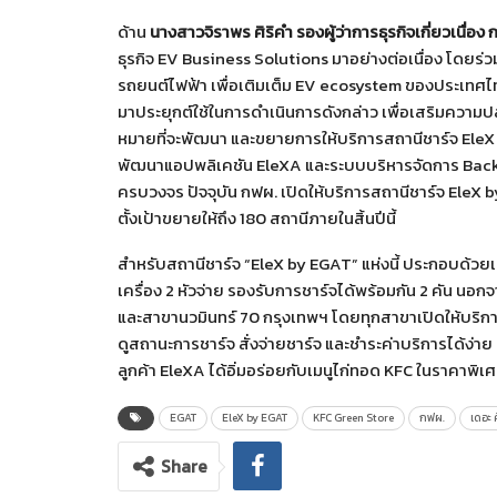
ด้าน
นางสาวจิราพร ศิริคำ รองผู้ว่าการธุรกิจเกี่ยวเนื่อง
ธุรกิจ EV Business Solutions มาอย่างต่อเนื่อง โดยร
รถยนต์ไฟฟ้า เพื่อเติมเต็ม EV ecosystem ของประเทศ
มาประยุกต์ใช้ในการดำเนินการดังกล่าว เพื่อเสริมความปลอด
หมายที่จะพัฒนา และขยายการให้บริการสถานีชาร์จ EleX
พัฒนาแอปพลิเคชัน EleXA และระบบบริหารจัดการ BackEN
ครบวงจร ปัจจุบัน กฟผ. เปิดให้บริการสถานีชาร์จ EleX 
ตั้งเป้าขยายให้ถึง 180 สถานีภายในสิ้นปีนี้
สำหรับสถานีชาร์จ “EleX by EGAT” แห่งนี้ ประกอบด้วยเ
เครื่อง 2 หัวจ่าย รองรับการชาร์จได้พร้อมกัน 2 คัน นอกจาก
และสาขานวมินทร์ 70 กรุงเทพฯ โดยทุกสาขาเปิดให้บริการ
ดูสถานะการชาร์จ สั่งจ่ายชาร์จ และชำระค่าบริการได้ง่าย
ลูกค้า EleXA ได้อิ่มอร่อยกับเมนูไก่ทอด KFC ในราคาพิเศษ
EGAT
EleX by EGAT
KFC Green Store
กฟผ.
เดอะ 
Share