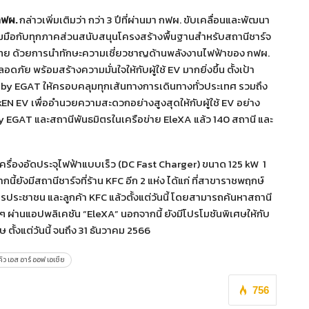
 กฟผ.
กล่าวเพิ่มเติมว่า กว่า 3 ปีที่ผ่านมา กฟผ. ขับเคลื่อนและพัฒนา
่วมมือกับทุกภาคส่วนสนับสนุนโครงสร้างพื้นฐานสำหรับสถานีชาร์จ
ไทย ด้วยการนำทักษะความเชี่ยวชาญด้านพลังงานไฟฟ้าของ กฟผ.
ภัย พร้อมสร้างความมั่นใจให้กับผู้ใช้ EV มากยิ่งขึ้น ตั้งเป้า
 by EGAT ให้ครอบคลุมทุกเส้นทางการเดินทางทั่วประเทศ รวมถึง
 EV เพื่ออำนวยความสะดวกอย่างสูงสุดให้กับผู้ใช้ EV อย่าง
by EGAT และสถานีพันธมิตรในเครือข่าย EleXA แล้ว 140 สถานี และ
ครื่องอัดประจุไฟฟ้าแบบเร็ว (DC Fast Charger) ขนาด 125 kW 1
นี้ยังมีสถานีชาร์จที่ร้าน KFC อีก 2 แห่ง ได้แก่ ที่สาขาราชพฤกษ์
ประชาชน และลูกค้า KFC แล้วตั้งแต่วันนี้ โดยสามารถค้นหาสถานี
 ๆ ผ่านแอปพลิเคชัน “EleXA” นอกจากนี้ ยังมีโปรโมชันพิเศษให้กับ
 ตั้งแต่วันนี้ จนถึง 31 ธันวาคม 2566
คิว เอส อาร์ ออฟ เอเชีย
756