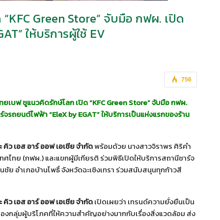
ิด “KFC Green Store” จับมือ กฟผ. เปิด
AT” ให้บริการผู้ใช้ EV
756
รไทยเบฟ
ชูแนวคิด
รักษ์โลก เปิด “
KFC Green Store” จับมือ กฟผ.
าร์จรถยนต์ไฟฟ้า “EleX by EGAT” ให้บริการเป็นแห่งแรกของร้าน
 คิว เอส อาร์ ออฟ เอเชีย จำกัด
พร้อมด้วย นางสาวจิราพร ศิริคำ
เทศไทย (กฟผ.) และแขกผู้มีเกียรติ ร่วมพิธีเปิดให้บริการสถานีชาร์จ
ย อำเภอบ้านโพธิ์ จังหวัดฉะเชิงเทรา ร่วมสนับสนุนทุกก้าวสี
ะ คิว เอส อาร์ ออฟ เอเชีย จำกัด
เปิดเผยว่า เทรนด์ความยั่งยืนเป็น
งกลุ่มผู้บริโภคที่ให้ความสำคัญอย่างมากกับเรื่องสิ่งแวดล้อม ส่ง