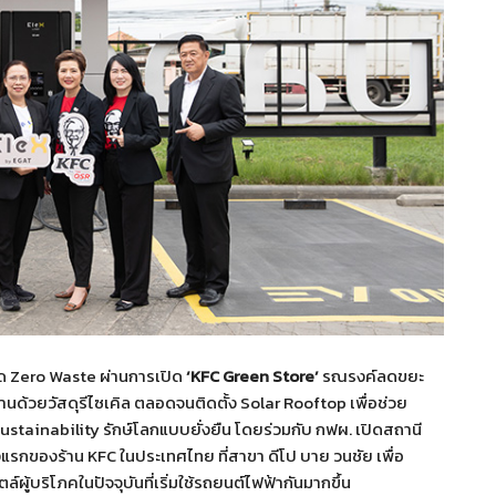
วคิด Zero Waste ผ่านการเปิด
‘
KFC Green Store’
รณรงค์ลดขยะ
นด้วยวัสดุรีไซเคิล ตลอดจนติดตั้ง Solar Rooftop เพื่อช่วย
ustainability รักษ์โลกแบบยั่งยืน โดยร่วมกับ กฟผ. เปิดสถานี
แรกของร้าน KFC ในประเทศไทย ที่สาขา ดีโป บาย วนชัย เพื่อ
ู้บริโภคในปัจจุบันที่เริ่มใช้รถยนต์ไฟฟ้ากันมากขึ้น