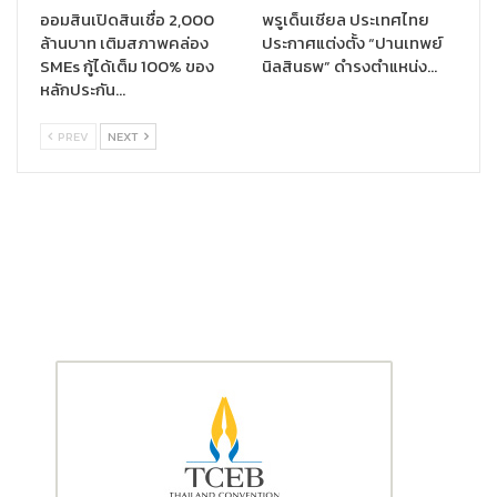
ออมสินเปิดสินเชื่อ 2,000
พรูเด็นเชียล ประเทศไทย
ล้านบาท เติมสภาพคล่อง
ประกาศแต่งตั้ง “ปานเทพย์
SMEs กู้ได้เต็ม 100% ของ
นิลสินธพ” ดำรงตำแหน่ง…
หลักประกัน…
PREV
NEXT
นายพีระพัฒน์ กล่าวด้วยว่า “รางวัลที่ได้รับจะเป็นแรงผลักดันสำคัญ
ในการเดินหน้าพัฒนางานบริการด้วยเทคโนโลยีใหม่ๆ และสร้างสรรค์
นวัตกรรมผลิตภัณฑ์ประกันภัยต่อไปอย่างเต็มกำลังความสามารถ
เพื่อให้ลูกค้าได้รับประสบการณ์ด้านประกันภัยที่ดีที่สุด โดยปัจจุบัน
บริษัทฯ ได้รับความไว้วางใจจากลูกค้าให้คุ้มครองดูแลแล้วกว่า 1 ล้าน
ราย ได้รับความพึงพอใจจากลูกค้าที่มีต่อบริการของธนชาตประกันภัย