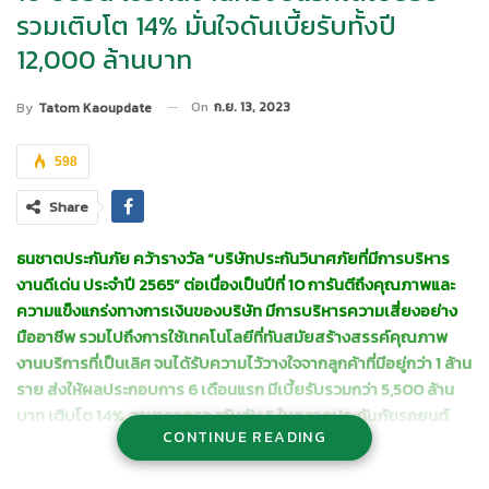
รวมเติบโต 14% มั่นใจดันเบี้ยรับทั้งปี
12,000 ล้านบาท
On
ก.ย. 13, 2023
By
Tatom Kaoupdate
598
Share
ธนชาตประกันภัย คว้า
รางวัล
“บริษัทประกันวินาศภัยที่มีการบริหาร
งานดีเด่น ประจำปี 2565” ต่อเนื่องเป็นปีที่ 10 การันตีถึงคุณภาพและ
ความแข็งแกร่งทางการเงินของบริษัท มีการ
บริหารความเสี่ยงอย่าง
มืออาชีพ รวมไปถึงการใช้เทคโนโลยีที่ทันสมัยสร้างสรรค์คุณภาพ
งานบริการที่เป็นเลิศ
จนได้รับความไว้วางใจจากลูกค้าที่มีอยู่กว่า
1 ล้าน
ราย ส่งให้ผลประกอบการ 6 เดือนแรก มีเบี้ยรับรวม
กว่า
5,500 ล้าน
บาท เติบโต 14% สามารถครองอันดับ 5 ในตลาดประกันภัยรถยนต์
CONTINUE READING
ภูมิใจดันแบรนด์ขึ้นสู่ท็อป 3 บริษัทประกันวินาศภัยที่อยู่ในใจลูกค้า และ
คาดว่าทั้งปี 2566 จะสร้างเบี้ยประกันภัยรับรวมได้ 12,000 ล้านบาท