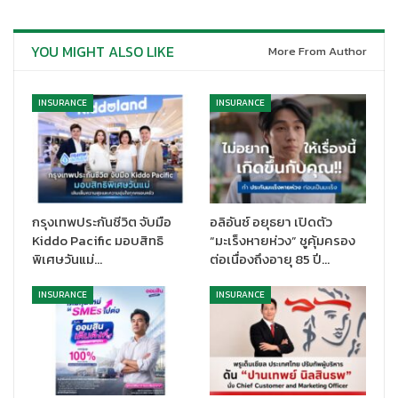
YOU MIGHT ALSO LIKE
More From Author
INSURANCE
INSURANCE
ปัจจัยที่ทำให้ธนชาตประกันภัยได้รับรางวัลและผลประกอบการที่ดีขึ้น
ในทุกปี มาจากการที่บริษัทที่เป้าหมายการดำเนินงานที่ชัดเจน ให้ความ
สำคัญกับการบริหารจัดการความเสี่ยงรอบด้านอย่างมีประสิทธิภาพ
มีความมั่นคงทางการเงิน โดยปัจจุบันมีระดับความเพียงพอของเงิน
กรุงเทพประกันชีวิต จับมือ
อลิอันซ์ อยุธยา เปิดตัว
กองทุน 553% สะท้อนถึงสถานะทางการเงินของบริษัทฯ ที่มีความ
Kiddo Pacific มอบสิทธิ
“มะเร็งหายห่วง” ชูคุ้มครอง
แข็งแกร่งอย่างมาก การเดินหน้าพัฒนางานด้านต่างๆ อย่างต่อเนื่อง
พิเศษวันแม่…
ต่อเนื่องถึงอายุ 85 ปี…
โดยใช้เทคโนโลยีใหม่ๆ ที่ทันสมัยมาสร้างสรรค์นวัตกรรมผลิตภัณฑ์
ประกันภัยเพื่อดูแลความเสี่ยงให้กับลูกค้าได้ครอบคลุมและตรงกับ
INSURANCE
INSURANCE
ความต้องการ มีความเหมาะสมกับรูปแบบการดำเนินชีวิต ส่วนด้าน
งานบริการเน้นเพิ่มประสิทธิภาพการให้บริการด้านต่างๆ ให้ดียิ่งขึ้นใน
ทุกจุดที่ลูกค้าใช้บริการ เพื่อให้ลูกค้าได้รับความสะดวก รวดเร็ว และ
ง่ายยิ่งขึ้น ตลอดจนมีประสบการณ์ที่ประทับใจอย่างต่อเนื่อง