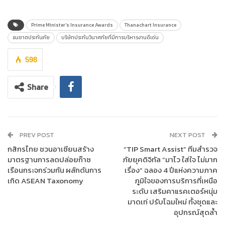
แน่นอน
นายพีระพัฒน์ เมฆสิงห์วี ประธานเจ้าหน้าที่บริหาร บมจ.ธนชาตประกัน
Prime Minister's Insurance Awards
Thanachart Insurance
ภัย
เปิดเผยว่า “บริษัทฯ ได้รับรางวัล “บริษัทประกันวินาศภัยที่มีการ
ธนชาตประกันภัย
บริษัทประกันวินาศภัยที่มีการบริหารงานดีเด่น
บริหารงานดีเด่น” ต่อเนื่องเป็นปีที่ 10 จากสำนักงานคณะกรรมการ
กำกับและส่งเสริมการประกอบธุรกิจประกันภัย (สำนักงาน คปภ.) ใน
598
งานมอบรางวัลประกันภัยดีเด่นครบวงจร (Prime Minister’s
Insurance Awards) ประจำปี 2566 เป็นรางวัลที่ตอกย้ำความสำเร็จ
Share
ด้านการบริหารงานที่ดี มีศักยภาพการดำเนินธุรกิจที่อยู่ในระดับที่ดี
มาก ทั้งความมั่นคงทางการเงิน มีหลักธรรมาภิบาลเป็นเลิศ การนำ
เทคโนโลยีพัฒนาคุณภาพงานผลิตภัณฑ์และบริการ รวมถึงการ
ดำเนินธุรกิจด้วยความรับผิดชอบต่อสังคมให้เป็นแบบอย่างที่ดี”
PREV POST
NEXT POST
กสิกรไทย ชวนอาเซียนสร้าง
“TIP Smart Assist” ทีมสำรวจ
มาตรฐานการลดปล่อยก๊าซ
ภัยยุคดิจิทัล “มาไว ใส่ใจ ไม่มาก
เรือนกระจกร่วมกัน ผลักดันการ
เรื่อง” ฉลอง 4 ปีแห่งความภาค
เกิด ASEAN Taxonomy
ภูมิใจของการบริการที่เหนือ
ระดับ เสริมคาแรคเตอร์หนุ่ม
มาดเท่ ปรับโฉมใหม่ ทั้งชุดและ
อุปกรณ์สุดล้ำ